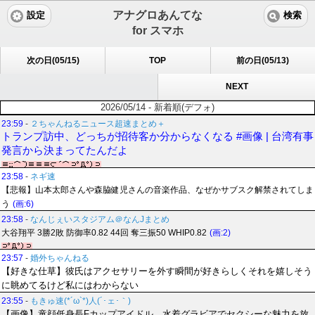
アナグロあんてな
設定
検索
for スマホ
次の日(05/15)
TOP
前の日(05/13)
NEXT
2026/05/14 - 新着順(デフォ)
23:59
-
２ちゃんねるニュース超速まとめ＋
トランプ訪中、どっちが招待客か分からなくなる #画像 | 台湾有事
発言から決まってたんだよ
23:58
-
ネギ速
【悲報】山本太郎さんや森脇健児さんの音楽作品、なぜかサブスク解禁されてしま
う
(画:6)
23:58
-
なんじぇいスタジアム＠なんJまとめ
大谷翔平 3勝2敗 防御率0.82 44回 奪三振50 WHIP0.82
(画:2)
23:57
-
婚外ちゃんねる
【好きな仕草】彼氏はアクセサリーを外す瞬間が好きらしくそれを嬉しそう
に眺めてるけど私にはわからない
23:55
-
もきゅ速(*´ω`*)人(´･ェ･｀)
【画像】童顔低身長Fカップアイドル、水着グラビアでセクシーな魅力を放