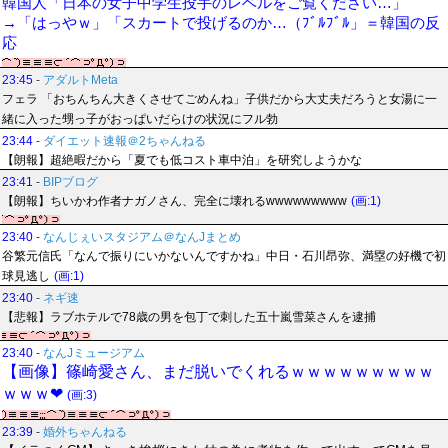
韓国人「日本の女子中学生投手のレベルをご覧ください…」
→「はっやｗ」「スカートで投げるのか…（ﾌﾞﾙﾌﾞﾙ」＝韓国の反
応
23:45
-
アダルトMeta
フェラ 「おちんちん大きくさせてごめんね」子供だから大丈夫だろうと女湯に一
緒に入った甥っ子がおっぱいだらけの状況にフル勃
23:44
-
ダイエット速報＠2ちゃんねる
【朗報】超絶暇だから「夏でも低コスト車中泊」を研究しようかな
23:41
-
BIPブログ
【朗報】ちいかわ作者ナガノさん、完全に壊れるwwwwwwwww
(画:1)
23:40
-
なんじぇいスタジアム＠なんJまとめ
谷繁元信氏「なんで振りにいかないんですかね」中日・石川昂弥、満塁の好機で初
球見逃し
(画:1)
23:40
-
ネギ速
【悲報】ラブホテルで78歳の男を包丁で刺した五十嵐雪菜さんを逮捕
23:40
-
なんJミュージアム
【画像】篠崎愛さん、まだ脱いでくれるｗｗｗｗｗｗｗｗｗ
ｗｗｗ❤
(画:3)
23:39
-
婚外ちゃんねる