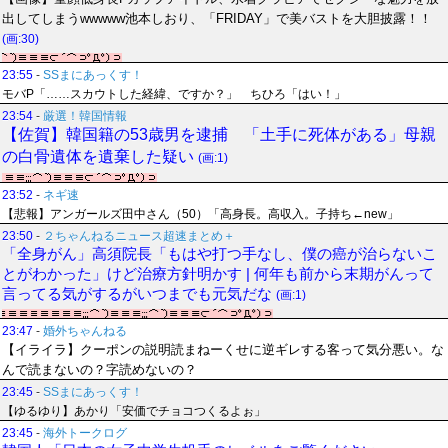
出してしまうwwwww池本しおり、「FRIDAY」で美バストを大胆披露！！
(画:30)
23:55
-
SSまにあっくす！
モバP「……スカウトした経緯、ですか？」 ちひろ「はい！」
23:54
-
厳選！韓国情報
【佐賀】韓国籍の53歳男を逮捕 「土手に死体がある」母親
の白骨遺体を遺棄した疑い
(画:1)
23:52
-
ネギ速
【悲報】アンガールズ田中さん（50）「高身長。高収入。子持ち←new」
23:50
-
２ちゃんねるニュース超速まとめ＋
「全身がん」高須院長「もはや打つ手なし、僕の癌が治らないこ
とがわかった」けど治療方針明かす | 何年も前から末期がんって
言ってる気がするがいつまでも元気だな
(画:1)
23:47
-
婚外ちゃんねる
【イライラ】クーポンの説明読まねーくせに逆ギレする客って気分悪い。な
んで読まないの？字読めないの？
23:45
-
SSまにあっくす！
【ゆるゆり】あかり「安価でチョコつくるよぉ」
23:45
-
海外トークログ