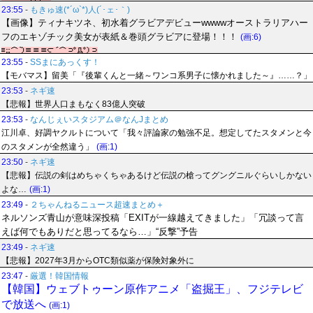
23:55
-
もきゅ速(*´ω`*)人(´･ェ･｀)
【画像】ティナキツネ、初水着グラビアデビューwwwwオーストラリアハー
フのエキゾチック美女が表紙＆巻頭グラビアに登場！！！
(画:6)
23:55
-
SSまにあっくす！
【モバマス】留美「『後輩くんと一緒～ワンコ系男子に懐かれました～』……？」
23:53
-
ネギ速
【悲報】世界人口まもなく83億人突破
23:53
-
なんじぇいスタジアム＠なんJまとめ
江川卓、好調ヤクルトについて「我々評論家の勉強不足。想定してたスタメンと今
のスタメンが全然違う」
(画:1)
23:50
-
ネギ速
【悲報】伝説の剣はめちゃくちゃあるけど伝説の槍ってグングニルぐらいしかない
よな…
(画:1)
23:49
-
２ちゃんねるニュース超速まとめ＋
ネルソンズ青山が意味深投稿「EXITが一線越えてきました」「冗談って言
えば何でもありだと思ってるなら…」“反撃”予告
23:49
-
ネギ速
【悲報】2027年3月からOTC類似薬が保険対象外に
23:47
-
厳選！韓国情報
【韓国】ウェブトゥーン原作アニメ「盗掘王」、フジテレビ
で放送へ
(画:1)