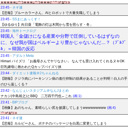
23:45
-
ネギ速
【悲報】ブルーカラーさん、AIとロボットで大量失職してしまう
23:45
-
SSまにあっくす！
【ゆるゆり】向日葵「電飾の灯は木間から雪を照らす・冬」
23:45
-
海外トークログ
韓国人「金儲けになる産業や分野で圧倒しているはずなの
に、なぜ我が国はベルギーより豊かじゃないんだ…？（ﾌﾞﾙﾌﾞ
ﾙ」＝韓国の反応
23:45
-
アダルトMeta
Himari パイズリ 「お義母さんでヤリなさい」 なんでも受け入れてくれるヌキOK
巨乳継母に救われたQカップパイズリ挟
23:44
-
ダイエット速報＠2ちゃんねる
【朗報】クジラ肉にパーキンソン病の進行抑制の効果があることが判明！白人の手
のひら返しくる？
23:42
-
なんじぇいスタジアム＠なんJまとめ
ナカジ(中島裕之)とBBQ 二万四千円也←これ
(画:1)
23:41
-
BIPブログ
【画像】あのちゃん、素晴らしい尻を披露してしまうwwwwwwwww
(画:4)
23:41
-
ネギ速
【悲報】カルビーさん、ポテチのパッケージを白黒に変更してしまう