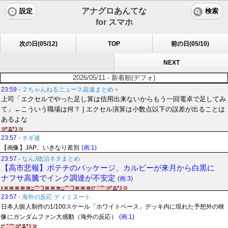
アナグロあんてな
設定
検索
for スマホ
次の日(05/12)
TOP
前の日(05/10)
NEXT
2026/05/11 - 新着順(デフォ)
23:59
-
２ちゃんねるニュース超速まとめ＋
上司「エクセルでやった足し算は信用出来ないからもう一回電卓で足してみ
て」←こういう職場は何？ | エクセル演算は小数点以下の誤差が出ることは
あるよな
23:57
-
ネギ速
【画像】JAP、いきなり差別
(画:1)
23:57
-
なんJ政治ネタまとめ
【高市悲報】ポテチのパッケージ、カルビーが来月から白黒に
ナフサ高騰でインク調達が不安定
(画:3)
23:57
-
海外の反応 ディミヌート
日本人個人制作の1/100スケール「ホワイトベース」デッキ内に現れた予想外の映
像にガンダムファン大感動（海外の反応）
(画:1)