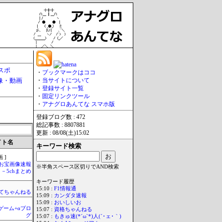
スポ
・
ブックマークはココ
像・動画
・
当サイトについて
・
登録サイト一覧
・
固定リンクツール
・
アナグロあんてな スマホ版
登録ブログ数 : 472
総記事数 : 8807881
更新 : 08/08(土)15:02
イト名
キーワード検索
 ]
お宝画像速報
※半角スペース区切りでAND検索
－5chまとめ
キーワード履歴
15:10 :
F1情報通
てちゃんねる
15:09 :
カンダタ速報
15:09 :
おいしいお
のゲーム+αブロ
15:07 :
資格ちゃんねる
グ
15:07 :
もきゅ速(*´ω`*)人(´･ェ･｀)