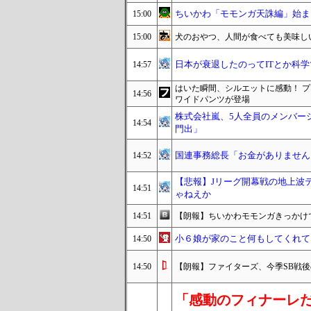
ちいかわ「モモンガ天誅編」始ま
15:00
15:00
犬のおやつ、人間が食べても美味し
日本が衰退したのってITとか科
14:57
はいた瞬間、シルエットに感動！ 
14:56
ワイドパンツが登場
株式会社嵐、5人全員のメンバー
14:54
門出」
国連事務総長「お金がありません
14:52
【悲報】Jリーグ開幕戦の地上波テレ
14:51
ゃねえか
14:51
【朗報】ちいかわモモンガきっかけで
小６娘が家のこと何もしてくれてな
14:50
14:50
【朗報】ファイターズ、今季SB戦後
「感動のフィナーレ