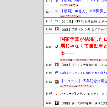
【動画】姫路のイベントで胸
14:12
【動画】JKさん、M字開脚
14:10
14:10
【ウマ娘】NTR AVを見るカレンチ
14:09
【画像】柴咲コウ（44）とイチャイ
国家予算が枯渇した
属じゃなくて自動車
14:09
る……
14:09
【画像】プーチン大統領の娘、ぶっ
14:08
転職エージェントに紹介された求人に
【ニュース】 広島記念公園
14:07
14:07
パ・リーグBクラス「ロッテ」「オリッ
14:06
【朗報】誤って脳幹を摘出された女