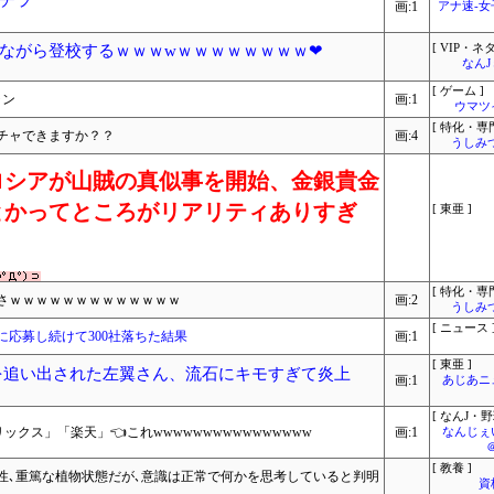
チラ
画:1
アナ速‐
しながら登校するｗｗｗwｗｗｗｗｗｗｗｗ❤
[ VIP・ネタ
なん
[ ゲーム ]
ャン
画:1
ウマツ
[ 特化・専門
チャできますか？？
画:4
うしみつ
ロシアが山賊の真似事を開始、金銀貴金
とかってところがリアリティありすぎ
[ 東亜 ]
[ 特化・専門
さｗｗｗｗｗｗｗｗｗｗｗｗｗ
画:2
うしみつ
[ ニュース 
応募し続けて300社落ちた結果
画:1
[ 東亜 ]
を追い出された左翼さん、流石にキモすぎて炎上
画:1
あじあニ
[ なんJ・野
クス」「楽天」👈これwwwwwwwwwwwwwwww
画:1
なんじぇ
[ 教養 ]
性､重篤な植物状態だが､意識は正常で何かを思考していると判明
資