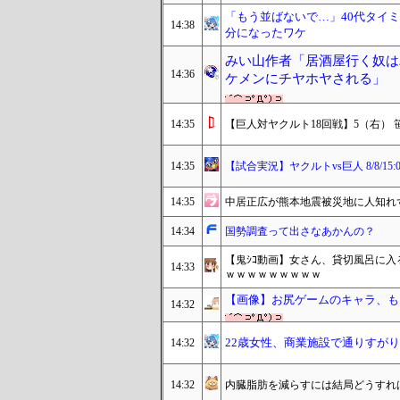
「もう並ばないで…」40代タイ
14:38
分になったワケ
みい山作者「居酒屋行く奴は
14:36
ケメンにチヤホヤされる」
14:35
【巨人対ヤクルト18回戦】5（右） 笹
14:35
【試合実況】ヤクルトvs巨人 8/8/15:
14:35
中居正広が熊本地震被災地に人知れ
14:34
国勢調査って出さなあかんの？
【鬼ｼｺ動画】女さん、貸切風呂に
14:33
ｗｗｗｗｗｗｗｗｗ
【画像】お尻ゲームのキャラ、もう
14:32
22歳女性、商業施設で通りすが
14:32
14:32
内臓脂肪を減らすには結局どうすれ