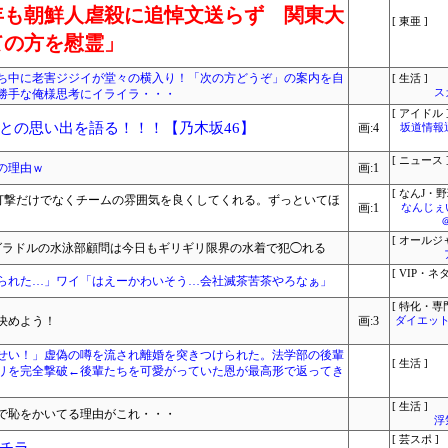
年も朝鮮人虐殺に追悼文送らず 関東大
[ 東亜 ]
ての方を慰霊」
ち中に老害ジジイが堂々の横入り！「次の方どうぞ」の案内を自
[ 生活 ]
勝手な俺様思考にイライラ・・・
ス
[ アイドル 
との思い出を語る！！！【乃木坂46】
画:4
坂道情報
[ ニュース 
の理由ｗ
画:1
[ なんJ・野
打撃だけでなくチームの雰囲気を良くしてくれる。ずっといてほ
画:1
なんじぇ
[ オールジ
元グラドルの水泳部顧問は今日もギリギリ限界の水着で犯◯れる
[ VIP・ネタ
取られた…」ワイ「はえーかわいそう…会社滅茶苦茶やろなぁ」
[ 特化・専門
決めよう！
画:3
ダイエット
せい！」虚偽の噂を流され離婚を突きつけられた。法学部の後輩
[ 生活 ]
プリを完全撃破←後輩たちを可愛がっていた恩が最高形で返ってき
[ 生活 ]
で恥をかいてる理由がこれ・・・
浮
[ 芸スポ ]