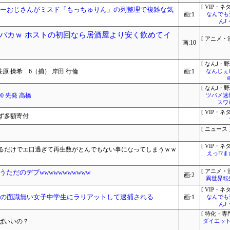
[ VIP・ネタ
ミーおじさんがミスド「もっちゅりん」の列整理で複雑な気
画:1
なんでも
んJ
バカｗ ホストの初回なら居酒屋より安く飲めてイ
[ アニメ・漫
画:10
[ なんJ・野
原 操希 6（捕） 岸田 行倫
画:1
なんじぇ
[ なんJ・野
00 先発 高橋
ツバメ速
スワ
[ VIP・ネタ
ず多額寄付
[ ニュース 
[ VIP・ネタ
入るだけでエ口過ぎて再生数がとんでもない事になってしまうｗｗ
えっ!?
ただのデブwwwwwwwwwww
[ アニメ・漫
画:2
異世界転
[ VIP・ネタ
りの面識無い女子中学生にラリアットして逮捕される
画:1
なんでも
んJ
[ 特化・専門
ばいいの？
ダイエット