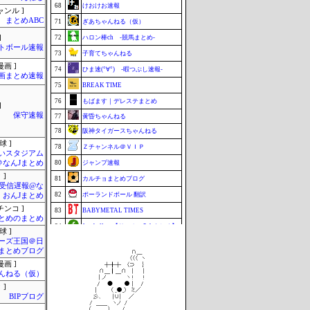
68
けおけお速報
ャンル ]
まとめABC
71
ぎあちゃんねる（仮）
]
72
ハロン棒ch -競馬まとめ-
トボール速報
73
子育てちゃんねる
画 ]
74
ひま速(°∀°) -暇つぶし速報-
画まとめ速報
75
BREAK TIME
76
もばます｜デレステまとめ
]
保守速報
77
黄昏ちゃんねる
78
阪神タイガースちゃんねる
球 ]
78
Ｚチャンネル＠ＶＩＰ
いスタジアム
＠なんJまとめ
80
ジャンプ速報
 ]
81
カルチョまとめブログ
受信遅報@な
82
ポーランドボール 翻訳
・おんJまとめ
チンコ ]
83
BABYMETAL TIMES
とめのまとめ
84
footballnet【サッカー5chまとめ】
球 ]
ーズ王国＠日
85
鷹速@ホークスまとめブログ
まとめブログ
86
チゲ速
画 ]
んねる（仮）
87
まなにゅ～
 ]
88
もきゅ速(*´ω`*)人(´･ェ･｀)
BIPブログ
88
VTuberNews