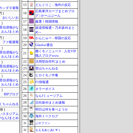
15
どんぐりこ - 海外の反応
カンダタ速報
広島東洋カープまとめブロ
16
 ]
グ | かーぷぶーん
おいしいお
17
厳選！韓国情報
 ]
受信遅報@な
坂道情報通～乃木坂46まと
18
・おんJまとめ
め～
 ]
19
かんにゅー - 韓国の反応
ファ板速報
20
Glauber通信
 ]
働くモノニュース : 人生VIP
受信遅報@な
21
職人ブログwww
・おんJまとめ
22
汎用型自作PCまとめ
 ]
受信遅報@な
23
登山ちゃんねる
・おんJまとめ
24
ヒロイモノ中毒
 ]
受信遅報@な
25
F1情報通
・おんJまとめ
26
ネラーボイス
 ]
BIPブログ
26
なんJミュージアム
28
日向坂46まとめ速報
くちゃんねる
29
明日は何を食べようか
球 ]
いスタジアム
30
海外トークログ
＠なんJまとめ
31
ぷそファン
32
もえるあじあ(･∀･)