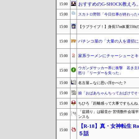
おすすめのG-SHOCK教え
15:00
15:00
スカトロ野郎「今日仕事が終わった
15:00
【ラブライブ！】身長57m体重55
パチンコ屋の「大量の人を適切に
15:00
家系ラーメンにチャーシューとキ
15:00
ウガンダサッカー界に衝撃 若き主
15:00
怒り「リーダーを失った」
15:00
名古屋←なに思い浮かべた？
15:00
娘「おばあちゃんちっておばけでそ
15:00
ちひろ「距離感って大事ですもんね
「盆踊り」は騒音か 苦情数件会場
15:00
ンスも
【R-18】真・女神転生 Road
15:00
５話