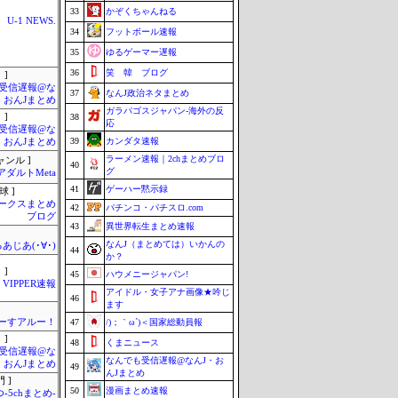
33
かぞくちゃんねる
U-1 NEWS.
34
フットボール速報
35
ゆるゲーマー遅報
36
笑 韓 ブログ
 ]
受信遅報@な
37
なんJ政治ネタまとめ
・おんJまとめ
ガラパゴスジャパン-海外の反
 ]
38
応
受信遅報@な
39
カンダタ速報
・おんJまとめ
ラーメン速報｜2chまとめブロ
ャンル ]
40
グ
アダルトMeta
41
ゲーハー黙示録
球 ]
ークスまとめ
42
パチンコ・パチスロ.com
ブログ
43
異世界転生まとめ速報
なんJ（まとめては）いかんの
あじあ(･∀･)
44
か？
 ]
45
ハウメニージャパン!
VIPPER速報
アイドル・女子アナ画像★吟じ
46
ます
ーすアルー！
47
/)；｀ω´)＜国家総動員報
 ]
48
くまニュース
受信遅報@な
なんでも受信遅報@なんJ・お
・おんJまとめ
49
んJまとめ
 ]
50
漫画まとめ速報
-5chまとめ-