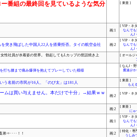
ロー番組の最終回を見ているような気分
[ 東亜 ]
[ VIP・ネタ
画:1
なんでも
んJ
[ VIP・ネタ
ちを突き飛ばした中国人22人を搭乗拒否。タイの航空会社
画:2
なんでも
んJ
は女性社員が水着姿の世界。 勃起してもLカップの世話焼き上
[ オールジ
[ なんJ・野
射を打ち腰まで痛み爆弾を抱えてプレーしていた模様
鷹速@ホ
[ 東亜 ]
う名前の市民が16人、「のび太」は181人
もえる
ームは買い与えません。本だけで十分」→結果ｗｗ
[ VIP・ネタ
画:2
[ 東亜 ]
画:2
にゅ
[ VIP・ネタ
画:1
なんでも
んJ
[ 特化・専門
弟⇒････！！
画:2
うしみつ