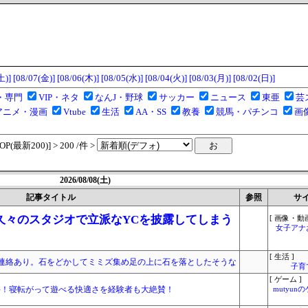
土)]
[08/07(金)]
[08/06(木)]
[08/05(水)]
[08/04(火)]
[08/03(月)]
[08/02(日)]
・専門
VIP・ネタ
なんJ・野球
サッカー
ニュース
東亜
芸
アニメ・漫画
Vtube
生活
AA・SS
教養
競馬・パチンコ
画
(最新200)] > 200 /件 >
2026/08/08(土)
記事タイトル
参照
サ
久々のスタジオで立派なYCを披露してしまう
[ 画像・動画
女子アナ
[ 生活 ]
連絡あり。石をどかしてミミズ集め足の上に石を落としたそうな
子育
[ ゲーム ]
、大好評！寝転がって遊べる快適さを経験者も大絶賛！
mutyun