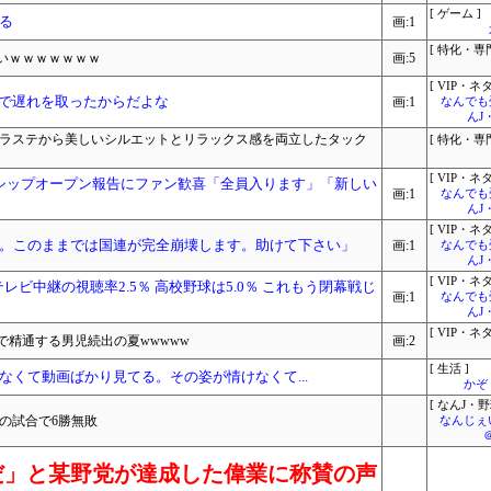
[ ゲーム ]
る
画:1
[ 特化・専門
いｗｗｗｗｗｗｗ
画:5
[ VIP・ネタ
学で遅れを取ったからだよな
画:1
なんでも
んJ
プラステから美しいシルエットとリラックス感を両立したタック
[ 特化・専門
[ VIP・ネタ
シップオープン報告にファン歓喜「全員入ります」「新しい
画:1
なんでも
んJ
[ VIP・ネタ
。このままでは国連が完全崩壊します。助けて下さい」
画:1
なんでも
んJ
[ VIP・ネタ
ビ中継の視聴率2.5％ 高校野球は5.0％ これもう閉幕戦じ
画:1
なんでも
んJ
[ VIP・ネタ
精通する男児続出の夏wwwww
画:2
[ 生活 ]
くて動画ばかり見てる。その姿が情けなくて...
かぞ
[ なんJ・野
の試合で6勝無敗
なんじぇ
だ」と某野党が達成した偉業に称賛の声