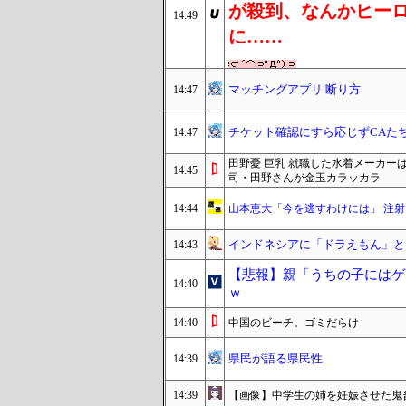
が殺到、なんかヒー
14:49
に……
マッチングアプリ 断り方
14:47
チケット確認にすら応じずCAた
14:47
田野憂 巨乳 就職した水着メーカー
14:45
司・田野さんが金玉カラッカラ
14:44
山本恵大「今を逃すわけには」 注
インドネシアに「ドラえもん」とい
14:43
【悲報】親「うちの子にはゲ
14:40
ｗ
14:40
中国のビーチ。ゴミだらけ
県民が語る県民性
14:39
14:39
【画像】中学生の姉を妊娠させた鬼畜