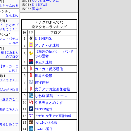
15:04 :
なんJミュージアム
 ]
15:04 :
U-1 NEWS
山ちゃんねる
15:02 :
豚 ネギ
ャンル ]
なんまめ
画 ]
アナグロあんてな
ブ！まとめブ
逆アクセスランキング
ぷちそく！！
位
印
ブログ
チンコ ]
1
U-1 NEWS.
ンコ・パチス
ロ.com
2
アナきゃぷ速報
 ]
【海外の反応】 パンド
報｜2chまと
3
ラの憂鬱
めブログ
4
キムチ速報
]
lnet【サッカーま
5
カイカイ反応通信
とめ】
6
世界の憂鬱
球 ]
りゅうそく）
7
保守速報
8
女子アナお宝画像速報
ほんわかMkⅡ
9
じわ速 芸能ニュース
SS 森きのこ！
10
やる夫まとめくす
]
11
VIPPER速報
識的に考えた
12
アナ速‐女子アナ画像速報
13
あじあのネタ帳
夫まとめくす
14
mashlife通信