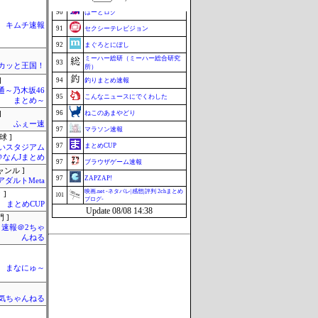
90
はーとログ
キムチ速報
91
セクシーテレビジョン
92
まぐろとにぼし
ミーハー総研（ミーハー総合研究
93
カッと王国！
所）
]
94
釣りまとめ速報
通～乃木坂46
95
こんなニュースにでくわした
まとめ～
96
ねこのあまやどり
]
ふぇー速
97
マラソン速報
球 ]
97
まとめCUP
いスタジアム
＠なんJまとめ
97
ブラウザゲーム速報
ャンル ]
97
ZAPZAP!
アダルトMeta
映画.net -ネタバレ|感想|評判 2chまとめ
 ]
101
ブログ-
まとめCUP
Update 08/08 14:38
 ]
速報＠2ちゃ
んねる
まなにゅ～
気ちゃんねる