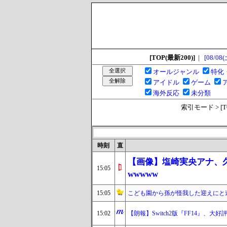
[TOP(最新200)]
|
[08/08(
オールジャンル
特化
アイドル
ゲーム
海外反応
未分類
索引モード > [TOP
時刻
直
【画像】塩崎実央アナ、
15:05
wwwww
15:05
こども園から孫が怪我した迎えにと
15:02
【朗報】Switch2版『FF14』