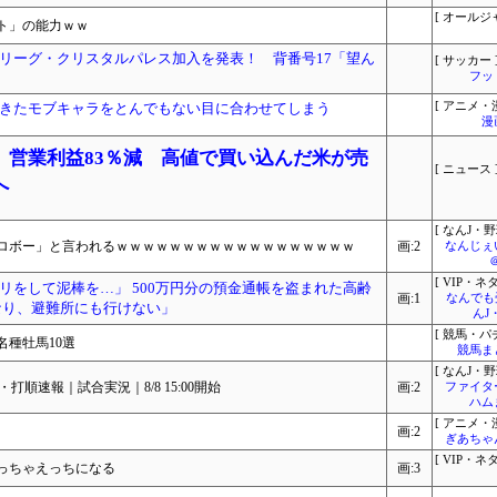
[ オールジ
ト」の能力ｗｗ
リーグ・クリスタルパレス加入を発表！ 背番号17「望ん
[ サッカー 
フッ
きたモブキャラをとんでもない目に合わせてしまう
[ アニメ・漫
漫
、営業利益83％減 高値で買い込んだ米が売
[ ニュース 
へ
[ なんJ・野
ロボー」と言われるｗｗｗｗｗｗｗｗｗｗｗｗｗｗｗｗｗｗ
画:2
なんじぇ
[ VIP・ネタ
リをして泥棒を…」 500万円分の預金通帳を盗まれた高齢
画:1
なんでも
なり、避難所にも行けない」
んJ
[ 競馬・パ
名種牡馬10選
競馬ま
[ なんJ・野
打順速報｜試合実況｜8/8 15:00開始
画:2
ファイタ
ハム
[ アニメ・漫
画:2
ぎあちゃ
[ VIP・ネタ
っちゃえっちになる
画:3