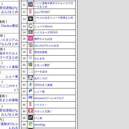
ツバメ速報＠東京ヤクルトスワロ
 ]
51
ーズまとめ
受信遅報@な
・おんJまとめ
51
なんJ PUSH!!
２ちゃんねるニュース超速まとめ
53
＋
画 ]
Glauber通信
54
ニュース30over
54
ベイスターズNEWS
球 ]
56
婚外ちゃんねる
いスタジアム
＠なんJまとめ
57
ほんわか2ちゃんねる
球 ]
58
歴史的速報
報＠ヤクルト
ローズまとめ
58
なんまめ
 ]
60
まるっと翻訳
ラビット速報
61
げーすぽch
]
ふぇー速
62
あのころの
 ]
63
日刊やきう速報
またここのサイ
ト?
64
ふぇー速
画 ]
65
mutyunのゲーム+αブログ
生まとめ速報
66
バイクと！
 ]
受信遅報@な
66
スカッと王国！
・おんJまとめ
68
げぇ速
 ]
速報＠2ちゃ
68
easterEgg
んねる