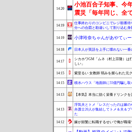
小池百合子知事、今
14:20
震災「毎年同じ、全
仕事終わりのコンビニでレジ順番待
14:19
分への合図と勘違いして割り込む身
小津玲奈ちゃんがあやてぃー
14:19
14:18
日本人が英語を上手に喋れない一番
シカホワGM「ムネ（村上宗隆）は
14:17
しい」
14:15
紫堂るい 女教師 弱みを握られた
14:15
積水ハウス「地面師に55億円騙し
14:13
【本気】本当に効く栄養ドリンクを
浮気夫とトメ「レスだったのは嫁の
14:13
弁護士20人が集結してトメ＆夫＆
た
14:12
嫁が頻繁に転職するせいで俺が職場