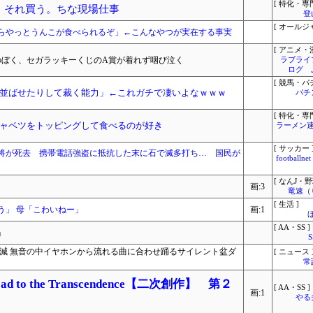
[ 特化・専門
ろ。それ買う。ちな現場仕事
登
[ オールジ
らやっとうんこが食べられるぞ」←こんなやつが実在する事実
[ アニメ・漫
0tのぼく、セガラッキーくじのA賞が着れず咽び泣く
ラブライ
ログ 
[ 競馬・パ
並ばせたりして裁く能力」←これガチで凄いよなｗｗｗ
パチ
[ 特化・専門
ャベツをトッピングして食べるのが好き
ラーメン速
[ サッカー 
将が死去 携帯電話強盗に抵抗した末に石で滅多打ち… 国民が
footbal
[ なんJ・野
画:3
竜速（
[ 生活 ]
う」 母「こわいねー」
画:1
[ AA・SS ]
」
半減 無音の中イヤホンから流れる曲に合わせ踊るサイレント盆ダ
[ ニュース 
常
 to the Transcendence【二次創作】 第２
[ AA・SS ]
画:1
やる