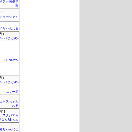
女子アナ画像速
報
 ]
Jミュージアム
イちゃんねる
 ]
-5chまとめ-
U-1 NEWS.
 ]
-5chまとめ-
]
ふぇー速
ュースちゃん
ねる
球 ]
いスタジアム
＠なんJまとめ
格ちゃんねる