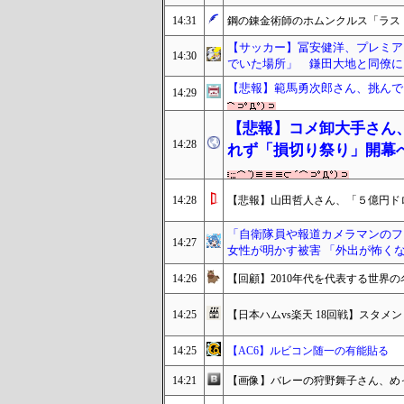
14:31
鋼の錬金術師のホムンクルス「ラス
【サッカー】冨安健洋、プレミア
14:30
でいた場所」 鎌田大地と同僚に
【悲報】範馬勇次郎さん、挑んで
14:29
【悲報】コメ卸大手さん
14:28
れず「損切り祭り」開幕
14:28
【悲報】山田哲人さん、「５億円ド
「自衛隊員や報道カメラマンのフ
14:27
女性が明かす被害 「外出が怖く
14:26
【回顧】2010年代を代表する世界の
14:25
【日本ハムvs楽天 18回戦】スタメン・
14:25
【AC6】ルビコン随一の有能貼る
14:21
【画像】バレーの狩野舞子さん、め