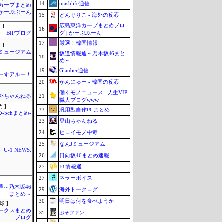
14
mashlife通信
カープまとめ
| かーぷぶーん
15
どんぐりこ - 海外の反応
広島東洋カープまとめブロ
 ]
16
グ | かーぷぶーん
BIPブログ
17
厳選！韓国情報
 ]
Jミュージアム
坂道情報通～乃木坂46まと
18
め～
19
Glauber通信
ーすアルー！
20
かんにゅー - 韓国の反応
働くモノニュース : 人生VIP
21
外ちゃんねる
職人ブログwww
 ]
22
汎用型自作PCまとめ
-5chまとめ-
23
登山ちゃんねる
24
ヒロイモノ中毒
25
なんJミュージアム
U-1 NEWS.
26
日向坂46まとめ速報
27
F1情報通
27
ネラーボイス
]
通～乃木坂46
29
海外トークログ
まとめ～
30
明日は何を食べようか
球 ]
ークスまとめ
31
ぷそファン
ブログ