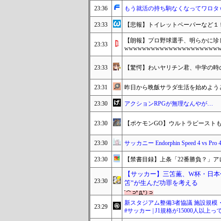
23:36
もう就活の持ち駒なくなってワロタ
23:33
【悲報】トイレットペーパーなど１
【朗報】プロ野球選手、明らかに珍
23:33
wwwwwwwwwwwwwwwwwwwww
23:33
【驚愕】わいヤリチン君、中学の時
23:31
昨日から晩飯サラダ生活を始めよう
23:30
アクションRPGが無理なんやが…
23:30
【ポケモンGO】ウルトラビースト
23:30
サッカニー Endorphin Speed 4 v
23:30
【禁書目録】上条「22番勝負？」
【サッカー】三笘薫、W杯・日本
23:30
笘”が生んだ功罪を考える
新スタジアム整備3者協議 施設規模
23:29
#サッカー | J1規格が15000人