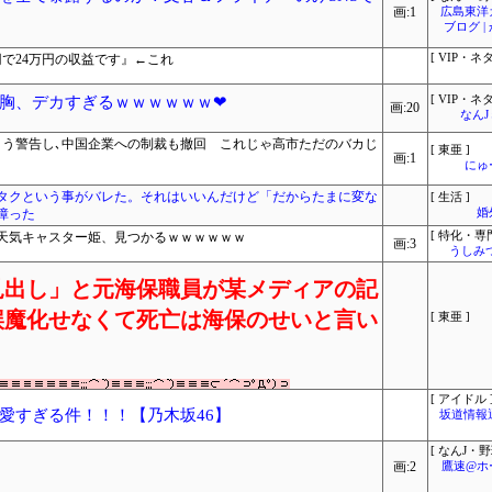
画:1
広島東洋
ブログ 
日本円で24万円の収益です』←これ
[ VIP・ネタ
胸、デカすぎるｗｗｗｗｗｗ❤
[ VIP・ネタ
画:20
なん
よう警告し､中国企業への制裁も撤回 これじゃ高市ただのバカじ
[ 東亜 ]
画:1
にゅ
タクという事がバレた。それはいいんだけど「だからたまに変な
[ 生活 ]
障った
婚
天気キャスター姫、見つかるｗｗｗｗｗｗ
[ 特化・専門
画:3
うしみつ
見出し」と元海保職員が某メディアの記
誤魔化せなくて死亡は海保のせいと言い
[ 東亜 ]
[ アイドル 
愛すぎる件！！！【乃木坂46】
坂道情報
[ なんJ・野
画:2
鷹速@ホ