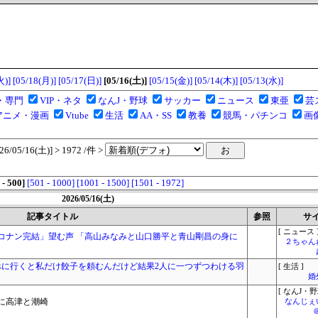
火)]
[05/18(月)]
[05/17(日)]
[05/16(土)]
[05/15(金)]
[05/14(木)]
[05/13(水)]
・専門
VIP・ネタ
なんJ・野球
サッカー
ニュース
東亜
芸
アニメ・漫画
Vtube
生活
AA・SS
教養
競馬・パチンコ
画
05/16(土)] > 1972 /件 >
 - 500]
[501 - 1000]
[1001 - 1500]
[1501 - 1972]
2026/05/16(土)
記事タイトル
参照
サ
[ ニュース 
コナン完結」望む声 「高山みなみと山口勝平と青山剛昌の身に
２ちゃん
べに行くと私だけ餃子を頼むんだけど結果2人に一つずつわける羽
[ 生活 ]
婚
[ なんJ・野
に高津と潮崎
なんじぇ