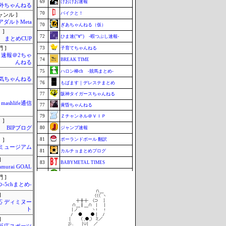
69
けおけお速報
外ちゃんねる
70
バイクと！
ャンル ]
アダルトMeta
70
ぎあちゃんねる（仮）
 ]
72
ひま速(°∀°) -暇つぶし速報-
まとめCUP
 ]
73
子育てちゃんねる
速報＠2ちゃ
74
BREAK TIME
んねる
75
ハロン棒ch -競馬まとめ-
気ちゃんねる
76
もばます｜デレステまとめ
77
阪神タイガースちゃんねる
mashlife通信
77
黄昏ちゃんねる
79
Ｚチャンネル＠ＶＩＰ
 ]
BIPブログ
80
ジャンプ速報
81
ポーランドボール 翻訳
 ]
Jミュージアム
81
カルチョまとめブログ
]
83
BABYMETAL TIMES
amurai GOAL
83
footballnet【サッカー5chまとめ】
 ]
-5chまとめ-
85
もきゅ速(*´ω`*)人(´･ェ･｀)
]
86
チゲ速
応 ディミヌー
ト
86
VTuberNews
]
86
まなにゅ～