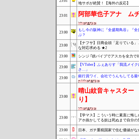
23:01
地サポが絶賛！【海外の反応】
阿部華也子アナ ム
23:01
もし今の阪神に『全盛期鳥谷』『全
23:00
ぶ？
【ナフサ】日商会頭「足りている」
23:00
な対応求める ★2
23:00
シンジ ｢鉄パイプでアスカを全力で
【VTuber】ふぇありす「我流メ
23:00
さ…」
銀行員ワイ、会社でうんちしてる最
23:00
晴山紋音キャスター 
23:00
り】
【学マス】こういう時に素直に悔し
23:00
アホ抜かしてる奴は死ぬまで自分の
23:00
日本、ガチ重税国家で住む価値がな