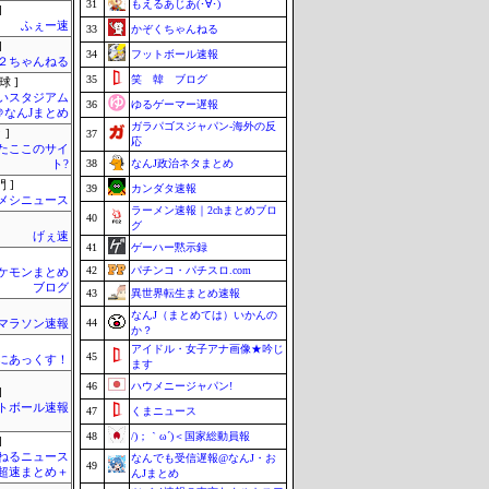
31
もえるあじあ(･∀･)
]
ふぇー速
33
かぞくちゃんねる
]
34
フットボール速報
h＠２ちゃんねる
35
笑 韓 ブログ
球 ]
いスタジアム
36
ゆるゲーマー遅報
＠なんJまとめ
ガラパゴスジャパン-海外の反
 ]
37
応
またここのサイ
38
なんJ政治ネタまとめ
ト?
 ]
39
カンダタ速報
メシニュース
ラーメン速報｜2chまとめブロ
40
グ
げぇ速
41
ゲーハー黙示録
42
パチンコ・パチスロ.com
ケモンまとめ
ブログ
43
異世界転生まとめ速報
なんJ（まとめては）いかんの
44
マラソン速報
か？
アイドル・女子アナ画像★吟じ
45
まにあっくす！
ます
46
ハウメニージャパン!
]
トボール速報
47
くまニュース
48
/)；｀ω´)＜国家総動員報
]
ねるニュース
なんでも受信遅報@なんJ・お
49
超速まとめ＋
んJまとめ