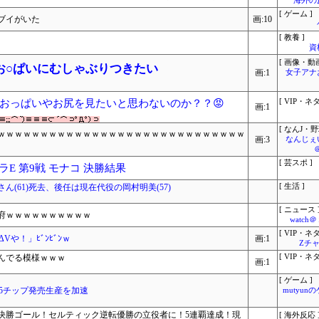
海外の
[ ゲーム ]
ブイがいた
画:10
[ 教養 ]
資
[ 画像・動画
お○ぱいにむしゃぶりつきたい
画:1
女子アナ
おっぱいやお尻を見たいと思わないのか？？😡
[ VIP・ネタ
画:1
[ なんJ・野
ｗｗｗｗｗｗｗｗｗｗｗｗｗｗｗｗｗｗｗｗｗｗｗｗｗｗｗｗｗ
画:3
なんじぇ
[ 芸スポ ]
ミュラE 第9戦 モナコ 決勝結果
(61)死去、後任は現在代役の岡村明美(57)
[ 生活 ]
[ ニュース 
府ｗｗｗｗｗｗｗｗｗｗ
watc
[ VIP・ネタ
や！」ﾋﾞﾝﾋﾞﾝｗ
画:1
Zチャ
んでる模様ｗｗｗ
[ VIP・ネタ
画:1
[ ゲーム ]
5チップ発売生産を加速
mutyun
決勝ゴール！セルティック逆転優勝の立役者に！5連覇達成！現
[ 海外反応 