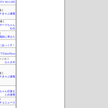
TY NO LIFE
 ]
ナきゃぷ速報
球 ]
ガースちゃん
ねる
]
識的に考えた
まにあっくす！
VTuberNews
ャンル ]
なんまめ
 ]
ナきゃぷ速報
ちゃん応援ま
とめ速報
]
チョニュース