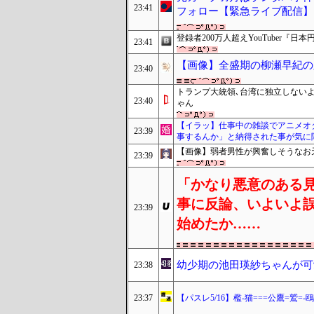
23:41
フォロー【緊急ライブ配信】
登録者200万人超えYouTuber『
23:41
【画像】全盛期の柳瀬早紀の
23:40
トランプ大統領､台湾に独立しない
23:40
ゃん
【イラッ】仕事中の雑談でアニメオ
23:39
事するんか」と納得された事が気に
【画像】弱者男性が興奮しそうなお
23:39
「かなり悪意のある
事に反論、いよいよ
23:39
始めたか……
幼少期の池田瑛紗ちゃんが可
23:38
23:37
【パスレ5/16】檻-猫===公鷹=鷲=-鴎