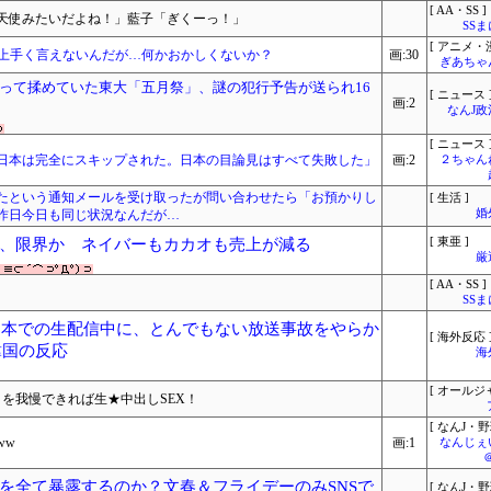
[ AA・SS ]
天使みたいだよね！」藍子「ぎくーっ！」
SS
[ アニメ・漫
 上手く言えないんだが…何かおかしくないか？
画:30
ぎあちゃ
って揉めていた東大「五月祭」、謎の犯行予告が送られ16
[ ニュース 
画:2
なんJ
[ ニュース 
た日本は完全にスキップされた。日本の目論見はすべて失敗した」
画:2
２ちゃん
たという通知メールを受け取ったが問い合わせたら「お預かりし
[ 生活 ]
昨日今日も同じ状況なんだが…
婚
、限界か ネイバーもカカオも売上が減る
[ 東亜 ]
厳
[ AA・SS ]
SS
rが日本での生配信中に、とんでもない放送事故をやらか
[ 海外反応 
韓国の反応
海
[ オールジ
クを我慢できれば生★中出しSEX！
[ なんJ・野
ww
画:1
なんじぇ
を全て暴露するのか？文春＆フライデーのみSNSで
[ なんJ・野