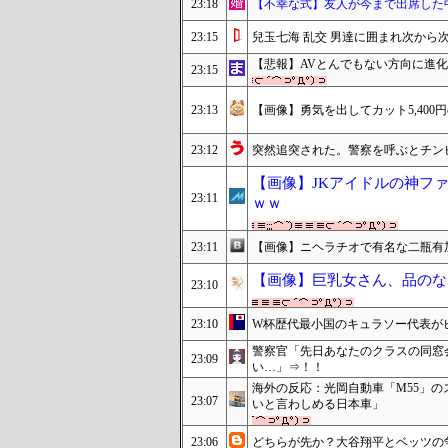
23:18
【不幸な式】友人が今まで出席した
23:15
兒玉七海 乱交 男達に囲まれ次から
【悲報】AVとんでもない方向に進化
23:15
23:13
【画像】勇気を出してカット5,400
23:12
突然追突された。警察を呼ぶとチン
【画像】JKアイドルの神フ
23:11
ｗｗ
23:11
【画像】ニヘラチオで有名な二瓶有加
【画像】巨乳女さん、品のな
23:10
23:10
W杯歴代最小国のキュラソー代表が
警察官「先日あなたのクラスの同窓
23:09
い…」⇒！！
海外の反応：光岡自動車「M55」の
23:07
いと言わしめる日本車」
23:06
どちらが先か？大谷翔平とベッツの