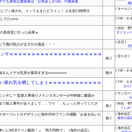
中でも最低な披露宴は「お色直しが5回」の披露宴
婚
[ オールジ
次にブッ挿され、イッてもまたピストン！ 人生初12時間大
してたwww
[ VIP・ネタ
[ 特化・専門
円の美容室に行った結果ｗ
ダイエット
[ 生活 ]
ピラ風の犯人がまさかの逃走・・・
浮
ァンサｗｗｗｗｗｗｗｗｗｗｗｗｗｗｗｗｗｗｗｗｗ
[ 芸スポ ]
画:5
[ VIP・ネタ
さんドデカ乳房が最高すぎるwwwwwww
画:6
い垂れ乳を晒してしまうｗｗｗｗｗｗｗｗｗｗｗｗ
[ VIP・ネタ
なん
[ サッカー 
ピンチに？ 監督人事巡りメインスポンサーがW杯後に撤退か
S
会で殺人事件がありまして…」ワイ「…ちょっと待ってくださ
[ 特化・専門
画:1
うしみつ
スポーツレトロデザインに海外JDMファン大感動「お金を払いた
[ 海外反応 
画:1
海外の反
[ 海外反応 
争いにMLBファン騒然！←「両方同時で」（海外の反応）