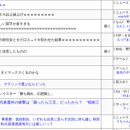
[ ニュース 
ｗｗ
[ ニュース 
５％以上値上げｗｗｗｗｗｗｗｗｗ
watc
[ なんJ・野
しい苗字が多すぎる
画:1
なんじぇ
wwwwwwwwwwwwwwwwwwwwwwwwwwwwww
[ VIP・ネタ
の担任女とセク口ス→イキ狂わせた結果ｗｗｗｗｗｗｗｗｗｗｗ
えっ!?
[ 特化・専門
と決意したものの
画:1
[ ゲーム ]
[ ゲーム ]
もダイマックスくるのかな
徒歩のポ
[ 芸スポ ]
s Pro 4、マラソンで選ぶならどっち
[ AA・SS ]
アレイスター「勝ち残れ、幻想殺し」
SS
代表選外の衝撃は「困ったら三笘」だったから？ “戦術三
[ サッカー 
フッ
[ ニュース 
・事業費・負担割合、いずれも合意に至らず次回に持ち越し 秋田
２ちゃん
以上って転出超過過疎地方には厳しいって