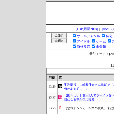
[TOP(最新200)]
|
[05/19(
オールジャンル
特化
アイドル
ゲーム
海外反応
未分類
索引モード > [2026/
[1
時刻
直
毛利蘭役・山崎和佳奈さん急逝で「
23:59
何かある前に…」
【図々しい】友人3人でラーメン食
23:57
目になる事が気に障る
23:55
【悲報】シンカー投手の代表、未だ