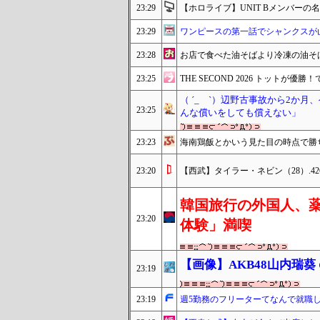
23:29
【ホロライブ】UNIT Bメンバー
23:29
ワンピースの第一話でシャンクスが
23:28
お店で食べた油そばより冷凍の油そ
23:25
THE SECOND 2026 トット
（ ´_ゝ`）辺野古事故から2か
23:25
んな償いをしても償えない」
23:23
海南鶏飯とかいう見た目の時点で勝
23:20
【西武】タイラー・ネビン（28）.426 6H
韓国旅行の外国人、
23:20
体験」満喫
【画像】AKB48山内瑞
23:19
23:19
週5勤務のフリーターてなんで就職