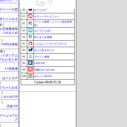
反応スポーツ
89
鷹速@ホークスまとめブログ
ゲーハーの窓
90
はーとログ
91
セクシーテレビジョン
格ちゃんねる
ミーハー総研（ミーハー総合研究
92
 ]
所）
お宝画像速報
93
まぐろとにぼし
－5chまとめ
94
釣りまとめ速報
 ]
95
こんなニュースにでくわした
VIPPER速報
96
ねこのあまやどり
球 ]
いスタジアム
96
マラソン速報
＠なんJまとめ
96
ZAPZAP!
F1情報通
99
究極のまとめ.com
100
みそパンNEWS
はーとログ
Update 08/08 05:38
]
h＠２ちゃんねる
 ]
ンネル＠VIP
 ]
流速VIP
のゲーム+αブロ
グ
]