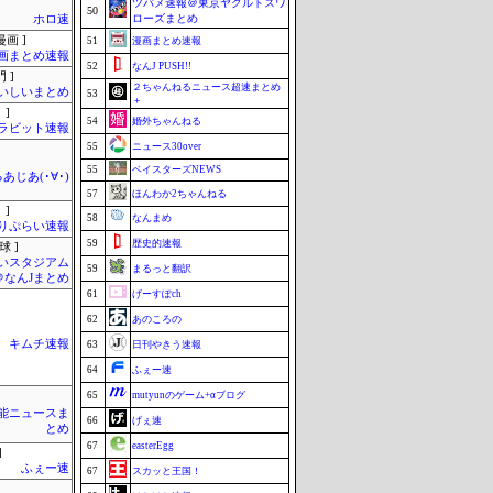
ツバメ速報＠東京ヤクルトスワ
50
ローズまとめ
ホロ速
画 ]
51
漫画まとめ速報
画まとめ速報
52
なんJ PUSH!!
 ]
２ちゃんねるニュース超速まとめ
いしいまとめ
53
＋
 ]
54
婚外ちゃんねる
ラビット速報
55
ニュース30over
55
ベイスターズNEWS
あじあ(･∀･)
57
ほんわか2ちゃんねる
 ]
58
なんまめ
りぷらい速報
59
歴史的速報
球 ]
いスタジアム
59
まるっと翻訳
＠なんJまとめ
61
げーすぽch
62
あのころの
キムチ速報
63
日刊やきう速報
64
ふぇー速
65
mutyunのゲーム+αブログ
芸能ニュースま
66
げぇ速
とめ
67
easterEgg
]
ふぇー速
67
スカッと王国！