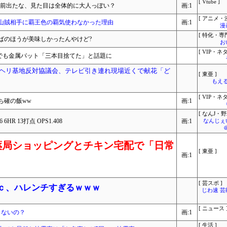
[ Vtube ]
の名前出たな、見た目は全体的に大人っぽい？
画:1
[ アニメ・漫
山賊相手に覇王色の覇気使わなかった理由
画:1
漫
[ 特化・専門
ばのほうが美味しかったんやけど?
お
[ VIP・ネタ
が優勝！でも金属バット「三本目捨てた」と話題に
月、ヘリ基地反対協議会、テレビ引き連れ現場近くで献花「ど
[ 東亜 ]
もえる
[ VIP・ネタ
ち確の飯ww
画:1
[ なんJ・野
R 13打点 OPS1.408
画:1
なんじぇ
薬局ショッピングとチキン宅配で「日常
[ 東亜 ]
画:1
[ 芸スポ ]
葵ｃ、ハレンチすぎるｗｗｗ
じわ速 
[ ニュース 
しないの？
画:1
[ 生活 ]