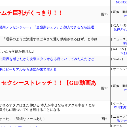
NO FOO
チムチ巨乳がくっきり！！
[ 画像・動画
画:19
ア
[ なんJ・野
盛期メッセンジャー』『全盛期ジェフ』が加入できるなら誰選
阪神タイ
…「通常のように流通すれば今まで通り供給されるはず」と冷静
[ ニュース 
常
[ AA・SS ]
叩いたら何故か倒れた｣
SS
イクに限界を感じたから女装スタジオなる所にいってみたんだけど
[ Vtube ]
中にビーリアルから通知が来て震える
[ オールジ
セクシーストレッチ！！【GIF動画あ
[ 画像・動画
画:16
ア
[ ゲーム ]
がれるオタクはまだ伸びる 本人が幸せならオタクも幸せ！とか
本田未央
気持ちに嘘ついて生き続けることになる
[ ニュース 
かった…（詳細なソースあり）
画:4
黒マッ
[ ゲーム ]