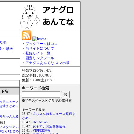
スポ
・
ブックマークはココ
像・動画
・
当サイトについて
・
登録サイト一覧
・
固定リンクツール
・
アナグロあんてな スマホ版
登録ブログ数 : 472
総記事数 : 8807073
更新 : 08/08(土)05:51
キーワード検索
イト名
]
※半角スペース区切りでAND検索
ねるニュース
超速まとめ＋
キーワード履歴
05:47 :
２ちゃんねるニュース超速ま
外ちゃんねる
とめ＋
05:47 :
U-1 NEWS
球 ]
05:47 :
女子アナお宝画像速報
いスタジアム
05:41 :
VIPPER速報
＠なんJまとめ