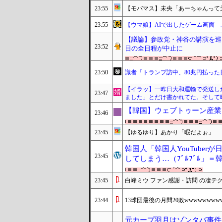
23:55
【モバマス】未央「あーちゃんって
23:55
【ウマ娘】AIで出したゲーム画面
【議論】参政党・神谷の講演を巡
23:52
日の全日程が中止に
23:50
識者「トランプ訪中、80兆円払っ
【イラッ】一昨日大和運輸で発送し
23:47
ました」とだけ書かれてた。そして
【韓国】ウェブトゥーン産業
23:46
23:45
【ゆるゆり】あかり「暇だよぉ」
韓国人「韓国人YouTube
23:45
してしまう…（ﾌﾞﾙﾌﾞﾙ」＝
23:45
白峰ミウ ファン感謝・訪問 の凄テ
23:44
13球団最後の月間20敗wwwwwwww
元カープ羽月はゾンタバ事件