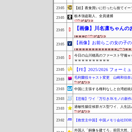
23:05
【絵】夜食買いに行ったら捨てイー
栃木強盗殺人、全員逮捕
23:05
【画像】川名凛ちゃんの
23:05
【画像】お前らこの女の子の
23:05
今日の山川穂高のファースト守備ｗ
23:05
ｗｗｗｗｗｗｗｗｗｗ
【FE】2025/2026 フォー
23:05
毛利蘭役キャスト変更 山崎和佳奈さん
23:03
23:03
中国に主張する権利なしと台湾総統
23:03
【悲報】ワイ「万引きJKモノの新作ΔV
過敏性腸症候群ガス型ワイ、人生詰
23:03
23:02
【救世主中国】中国メモリ会社DDR
外国人「銅像を建てろ」前田大然、