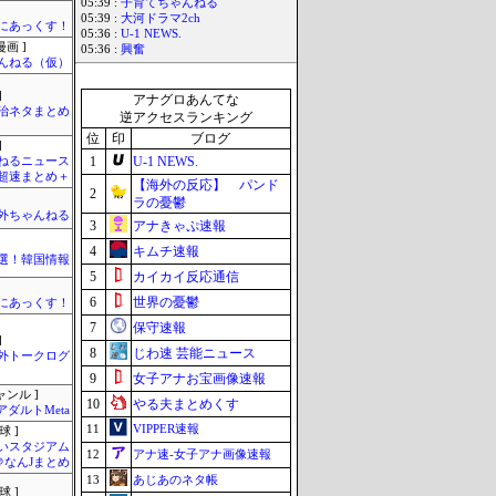
05:39 :
子育てちゃんねる
05:39 :
大河ドラマ2ch
まにあっくす！
05:36 :
U-1 NEWS.
画 ]
05:36 :
興奮
んねる（仮）
]
アナグロあんてな
政治ネタまとめ
逆アクセスランキング
位
印
ブログ
]
1
U-1 NEWS.
ねるニュース
超速まとめ＋
【海外の反応】 パンド
2
ラの憂鬱
外ちゃんねる
3
アナきゃぷ速報
4
キムチ速報
選！韓国情報
5
カイカイ反応通信
6
世界の憂鬱
まにあっくす！
7
保守速報
]
8
じわ速 芸能ニュース
外トークログ
9
女子アナお宝画像速報
ャンル ]
10
やる夫まとめくす
アダルトMeta
11
VIPPER速報
球 ]
いスタジアム
12
アナ速‐女子アナ画像速報
＠なんJまとめ
13
あじあのネタ帳
球 ]