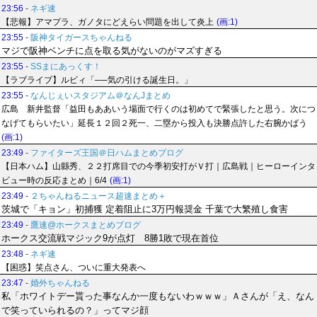
23:56
-
ネギ速
【悲報】アマプラ、ガノタにどえらい問題を出して炎上
(画:1)
23:55
-
阪神タイガースちゃんねる
マジで阪神ベンチに点を取る気がないのがマズすぎる
23:55
-
SSまにあっくす！
【ラブライブ】ルビィ「──気の引ける誕生日。」
23:55
-
なんじぇいスタジアム＠なんJまとめ
広島 新井監督「益田もああいう場面で行くのは初めてで緊張したと思う。次につ
なげてもらいたい」延長１２回２死一、二塁から投入も決勝点許した右腕かばう
(画:1)
23:49
-
ファイターズ王国＠日ハムまとめブログ
【日本ハム】山縣秀、２２打席目での今季初安打がＶ打｜広島戦｜ヒーローインタ
ビュー時の反応まとめ｜6/4
(画:1)
23:49
-
２ちゃんねるニュース超速まとめ＋
茨城で「キョン」初捕獲 定着阻止に3万円報奨金 千葉で大繁殖し食害
23:49
-
鷹速@ホークスまとめブログ
ホークス交流戦マジック9が点灯 8勝1敗で現在首位
23:48
-
ネギ速
【困惑】笑点さん、ついに重大発表へ
23:47
-
婚外ちゃんねる
私「ホワイトデー貰った事なんか一度もないわｗｗｗ」Ａさんが「え、なん
で笑っていられるの？」ってマジ顔