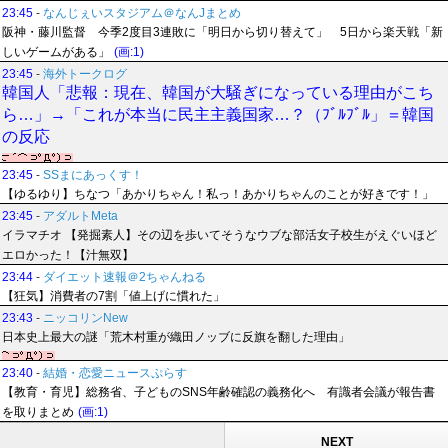
23:45
-
なんじぇいスタジアム＠なんJまとめ
阪神・藤川監督 今季2度目3連敗に「明日から切り替えて」 5日から楽天戦「新
しいゲームがある」
(画:1)
23:45
-
海外トークログ
韓国人「悲報：現在、韓国が大騒ぎになっている理由がこち
ら…」→「これが本当に民主主義国家…？（ﾌﾞﾙﾌﾞﾙ」＝韓国
の反応
23:45
-
SSまにあっくす！
【ゆるゆり】ちなつ「あかりちゃん！私っ！あかりちゃんのことが好きです！」
23:45
-
アダルトMeta
イラマチオ 【発掘素人】その辺を歩いてそうなウブな部活女子校生がえぐいほど
エロかった！【汁無双】
23:44
-
ダイエット速報＠2ちゃんねる
【狂気】消費者の7割「値上げに慣れた」
23:43
-
ニッコリンNew
日本史上最大の謎「荒木村重が織田ノッブに反旗を翻した理由」
23:40
-
結婚・恋愛ニュースぷらす
【教育・育児】総務省、子どものSNS年齢確認の義務化へ 有識者会議が報告書
を取りまとめ
(画:1)
NEXT