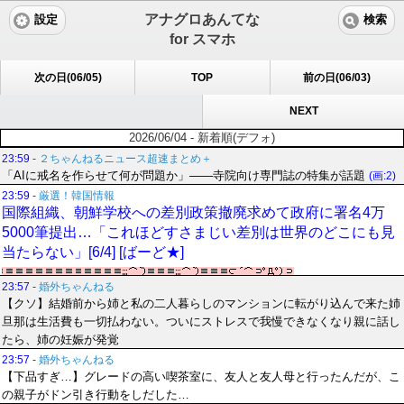
アナグロあんてな
設定
検索
for スマホ
次の日(06/05)
TOP
前の日(06/03)
NEXT
2026/06/04 - 新着順(デフォ)
23:59
-
２ちゃんねるニュース超速まとめ＋
「AIに戒名を作らせて何が問題か」――寺院向け専門誌の特集が話題
(画:2)
23:59
-
厳選！韓国情報
国際組織、朝鮮学校への差別政策撤廃求めて政府に署名4万
5000筆提出…「これほどすさまじい差別は世界のどこにも見
当たらない」[6/4] [ばーど★]
23:57
-
婚外ちゃんねる
【クソ】結婚前から姉と私の二人暮らしのマンションに転がり込んで来た姉
旦那は生活費も一切払わない。ついにストレスで我慢できなくなり親に話し
たら、姉の妊娠が発覚
23:57
-
婚外ちゃんねる
【下品すぎ…】グレードの高い喫茶室に、友人と友人母と行ったんだが、こ
の親子がドン引き行動をしだした…