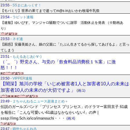
23:55
-
SSまにあっくす！
【モバミリ】世界の果てまで逝ってm@s inおいかわ牧場牛乳祭
23:54
-
ラビット速報
【速報】ゆいぴす、マンジャロ騒動でついに謝罪 活動休止を発表 （※動画あ
り）
23:53
-
ネギ速
【困惑】安藤美姫さん、娘の父親に「たぶん生きてるから探してあげるよ」と言っ
てしまう
23:51
-
もえるあじあ(･∀･)
（ ´_ゝ`）野党さん、与党の「飲食料品消費税１％案」に激
怒！！！
23:50
-
VIPPER速報
【闇深】旭川の学校「いじめ被害者1人と加害者10人の未来は
加害者10人の未来のが大切ですよ」
(画:1)
23:49
-
２ちゃんねるニュース超速まとめ＋
伝説のガールズバンド「プリンセス プリンセス」のドラマー富田京子 61歳
を報告に「こんな可愛いい61歳はなかなかいない!」の声 |
sssp://img.5ch.io/ico/imanouchi・・・
(画:4)
23:47
-
婚外ちゃんねる