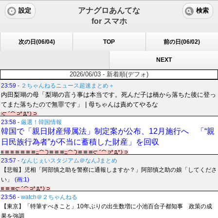
アナグロあんてな
設定
検索
for スマホ
次の日(06/04)
TOP
前の日(06/02)
NEXT
2026/06/03 - 新着順(デフォ)
23:59
-
２ちゃんねるニュース超速まとめ＋
内田梨瑚の母「梨瑚の言う事は本当です。死んだ子は橋から落ちた後に登っ
てまた落ちたので無罪です」 | 母ちゃんは責めてやるな
23:58
-
厳選！韓国情報
韓国で「親日財産帰属法」制定案が公布、12月施行へ 「“親
日民族行為者”が不当に蓄積した財産」を回収
23:57
-
なんじぇいスタジアム＠なんJまとめ
【悲報】児相「阿部慎之助を警察に通報しますか？」阿部慎之助の娘「してくださ
い」
(画:1)
23:56
-
watch＠２ちゃんねる
【東京】「特筆すべきこと」10年ぶりの出生数増に小池百合子都知事 政策の成
果を強調