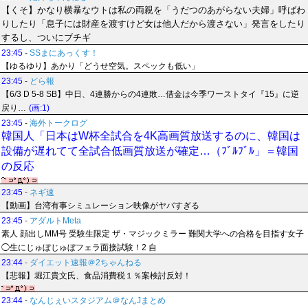
【くそ】かなり横暴なウトは私の両親を「うだつのあがらない夫婦」呼ばわ
りしたり「息子には財産を渡すけど女は他人だから渡さない」発言をしたり
するし、ついにブチギ
23:45
-
SSまにあっくす！
【ゆるゆり】あかり「どうせ空気。スペックも低い」
23:45
-
どら報
【6/3 D 5-8 SB】中日、4連勝からの4連敗…借金は今季ワーストタイ『15』に逆
戻り…
(画:1)
23:45
-
海外トークログ
韓国人「日本はW杯全試合を4K高画質放送するのに、韓国は
設備が遅れてて全試合低画質放送が確定…（ﾌﾞﾙﾌﾞﾙ」＝韓国
の反応
23:45
-
ネギ速
【動画】台湾有事シミュレーション映像がヤバすぎる
23:45
-
アダルトMeta
素人 顔出しMM号 受験生限定 ザ・マジックミラー 難関大学への合格を目指す女子
◯生にじゅぼじゅぼフェラ面接試験！2 自
23:44
-
ダイエット速報＠2ちゃんねる
【悲報】堀江貴文氏、食品消費税１％案検討反対！
23:44
-
なんじぇいスタジアム＠なんJまとめ