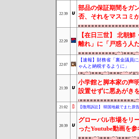
部品の保証期間をガ
22:39
否、それをマスコミ
【在日三世】 北朝鮮
22:20
離れ」に「戸惑う人た
【速報】財務省「裏金議員に
22:07
ゃんと納税するように」
小学館と脚本家の声
21:39
設置せずに悪あがき
【徴用訴訟】 韓国地裁でまた原
21:02
グローバル市場をリ
20:39
ったYoutube動画