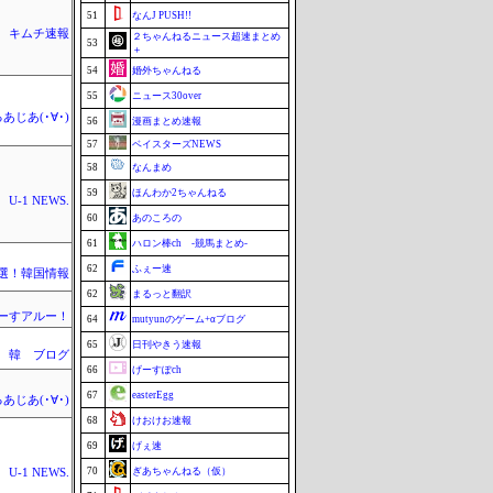
51
なんJ PUSH!!
キムチ速報
２ちゃんねるニュース超速まとめ
53
＋
54
婚外ちゃんねる
55
ニュース30over
あじあ(･∀･)
56
漫画まとめ速報
57
ベイスターズNEWS
58
なんまめ
59
ほんわか2ちゃんねる
U-1 NEWS.
60
あのころの
61
ハロン棒ch -競馬まとめ-
62
ふぇー速
選！韓国情報
62
まるっと翻訳
ーすアルー！
64
mutyunのゲーム+αブログ
65
日刊やきう速報
 韓 ブログ
66
げーすぽch
67
easterEgg
あじあ(･∀･)
68
けおけお速報
69
げぇ速
70
ぎあちゃんねる（仮）
U-1 NEWS.