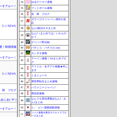
34
ゆるゲーマー遅報
ーすアルー！
35
フットボール速報
36
笑 韓 ブログ
ガラパゴスジャパン-海外の反
37
応
U-1 NEWS.
38
なんJ政治ネタまとめ
なんJ（まとめては）いかんの
39
か？
40
ゲーハー黙示録
選！韓国情報
40
パチンコ・パチスロ.com
42
カンダタ速報
ーすアルー！
ラーメン速報｜2chまとめブロ
43
グ
アイドル・女子アナ画像★吟じ
44
ます
U-1 NEWS.
45
くまニュース
46
異世界転生まとめ速報
47
ハウメニージャパン!
 韓 ブログ
48
歴史的速報
なんでも受信遅報@なんJ・お
あじあ(･∀･)
49
んJまとめ
50
/)；｀ω´)＜国家総動員報
ーすアルー！
ツバメ速報＠東京ヤクルトスワロ
51
ーズまとめ