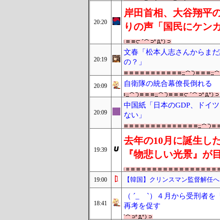
岸田首相、大谷翔平
20:20
りの声「国民にケンカ
文春「松本人志さんからまだ
20:19
の？」
自衛隊の統合幕僚長倒れる
20:09
中国紙「日本のGDP、ドイ
20:09
ない」
去年の10月に誕生し
19:39
『物悲しい光景』が
【韓国】クリンスマン監督解任へ
19:00
（ ´_ゝ`）４月から受刑者
18:41
再考を促す