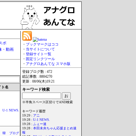
スポ
・
ブックマークはココ
像・動画
・
当サイトについて
・
登録サイト一覧
・
固定リンクツール
・
アナグロあんてな スマホ版
登録ブログ数 : 472
総記事数 : 8804270
更新 : 08/06(木)19:21
イト名
キーワード検索
※半角スペース区切りでAND検索
U-1 NEWS.
キーワード履歴
19:29 :
アニ
19:28 :
U-1 NEWS.
19:28 :
ふぇー速
19:28 :
本田未央ちゃん応援まとめ速
報
 韓 ブログ