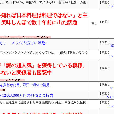
」で、日本60%、中国5%、アメリカ4%…台湾が「世界一の親
[ 東亜 ]
にゅ
を知れば日本料理は料理ではない」と主
、美味しんぼで数十年前に出た話題
[ 東亜 ]
画:1
か」 メッシの蛮行に激怒
[ 東亜 ]
厳
マンションをポンポン買いまくっていた…「娘の日本留学のため
[ 東亜 ]
にゅ
で「謎の超人気」を獲得している模様、
[ 東亜 ]
らないと関係者も困惑中
を負わせた男、漢江で遺体で発見
[ 東亜 ]
笑
[ 東亜 ]
カへ12億3,000万円の無償資金協力
もえる
入し台湾当局に追跡された中国船乗員2人死亡 中国政府は猛抗
[ 東亜 ]
にゅ