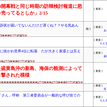
の開幕戦と同じ時期の訪韓検討報道に怒
[ 東亜 ]
売ってるとしか」2/15
訴状が届いてないんだけど遅くね？？やる気あん
[ 東亜 ]
画:1
あ
[ 東亜 ]
もえる
ツに抜かれ世界4位に転落 だが大きく衰退とは言え
[ 東亜 ]
厳
た硫黄島沖の新島、海保の観測によって
[ 東亜 ]
目撃された模様
[ 東亜 ]
笑
を「さん」呼称 第三者委員会が一般的な呼び捨ての
[ 東亜 ]
もえる