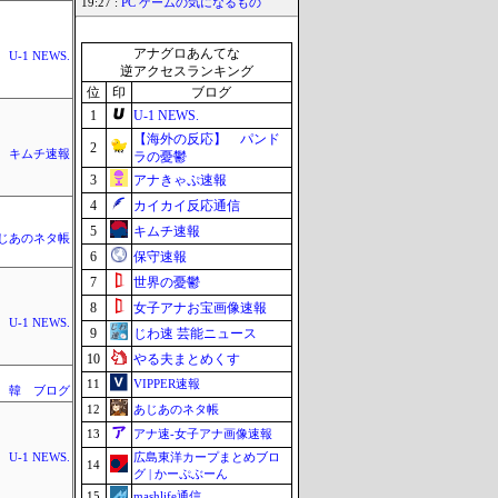
19:27 :
PC ゲームの気になるもの
アナグロあんてな
U-1 NEWS.
逆アクセスランキング
位
印
ブログ
1
U-1 NEWS.
【海外の反応】 パンド
2
キムチ速報
ラの憂鬱
3
アナきゃぷ速報
4
カイカイ反応通信
5
キムチ速報
じあのネタ帳
6
保守速報
7
世界の憂鬱
8
女子アナお宝画像速報
U-1 NEWS.
9
じわ速 芸能ニュース
10
やる夫まとめくす
11
VIPPER速報
 韓 ブログ
12
あじあのネタ帳
13
アナ速‐女子アナ画像速報
広島東洋カープまとめブロ
U-1 NEWS.
14
グ | かーぷぶーん
15
mashlife通信