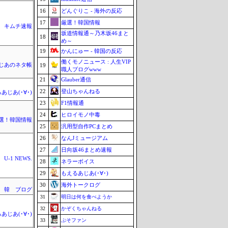
16
どんぐりこ - 海外の反応
17
厳選！韓国情報
キムチ速報
坂道情報通～乃木坂46まと
18
め～
19
かんにゅー - 韓国の反応
働くモノニュース : 人生VIP
じあのネタ帳
19
職人ブログwww
21
Glauber通信
22
登山ちゃんねる
あじあ(･∀･)
23
F1情報通
24
ヒロイモノ中毒
選！韓国情報
25
汎用型自作PCまとめ
26
なんJミュージアム
27
日向坂46まとめ速報
U-1 NEWS.
28
ネラーボイス
29
もえるあじあ(･∀･)
30
海外トークログ
 韓 ブログ
31
明日は何を食べようか
32
かぞくちゃんねる
あじあ(･∀･)
33
ぷそファン