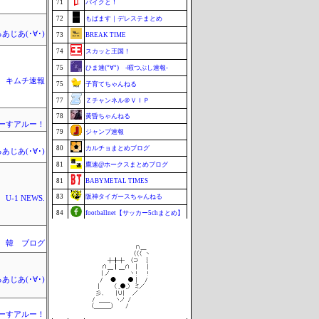
71
バイクと！
72
もばます｜デレステまとめ
あじあ(･∀･)
73
BREAK TIME
74
スカッと王国！
75
ひま速(°∀°) -暇つぶし速報-
キムチ速報
75
子育てちゃんねる
77
Ｚチャンネル＠ＶＩＰ
78
黄昏ちゃんねる
ーすアルー！
79
ジャンプ速報
80
カルチョまとめブログ
あじあ(･∀･)
81
鷹速@ホークスまとめブログ
81
BABYMETAL TIMES
83
阪神タイガースちゃんねる
U-1 NEWS.
84
footballnet【サッカー5chまとめ】
85
ポーランドボール 翻訳
 韓 ブログ
86
もきゅ速(*´ω`*)人(´･ェ･｀)
87
VTuberNews
88
チゲ速
あじあ(･∀･)
89
はーとログ
90
まなにゅ～
ーすアルー！