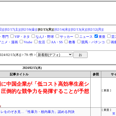
日)]
[02/17(土)]
[02/16(金)]
[02/15(木)]
[02/14(水)]
[02/13(火)]
[02/12(月)]
・専門
VIP・ネタ
なんJ・野球
サッカー
ニュース
東亜
芸
アニメ・漫画
Vtube
生活
AA・SS
教養
競馬・パチンコ
画
/02/15(木)] > 79 /件 >
2024/02/15(木)
記事タイトル
参照
サ
場に中国企業が「低コスト高効率生産シ
、圧倒的な競争力を発揮することが予想
[ 東亜 ]
[ 東亜 ]
イレをのぞき見…「性暴力・校内暴力」認める判決
笑