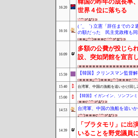
韓国の昨年の成長率
16:20
世界４位に落ちる
( ´_ゝ`) 立憲「辞任まで
16:16
の額だった 民主党政権も同
多額の公費が投じら
16:09
設、突如閉館を宣言
【韓国】クリンスマン監督解
15:59
15:40
台湾軍、中国の漁船を追いかけ回し
【韓国】イガンイン、ソンフンミ
15:00
台湾軍、中国の漁船を追いかけ
14:53
「ブラタモリ」に出
14:39
いることを野党議員