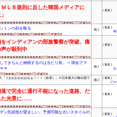
 ＭＬＢ規則に反した韓国メディアに
[ 東亜 ]
止」
ンミンの顔を殴る
[ 東亜 ]
画:2
厳
鎖をインディアンの部族警察が突破、痛
[ 東亜 ]
の声が殺到中
してきちんと納税するのは当たり前」⇒ 国会でマ
[ 東亜 ]
画:1
ｗｗ
あ
人「うおおおおおおおぉ！！！（歓喜）」※日本最大の輸出国で
[ 東亜 ]
画:2
にゅ
崩落で完全に通行不能になった道路、だ
[ 東亜 ]
れた光景に……
デン氏続投が望ましい。予測可能な古いスタイルの
[ 東亜 ]