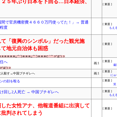
、２５年ぶり日本を下回る…日本経済、
[ 東亜 ]
の２週間で官房機密費４６６０万円使ってた！」→ 普通
[ 東亜 ]
程度
もえる
れて「復興のシンボル」だった観光施
[ 東亜 ]
して地元自治体も困惑
任へ
[ 東亜 ]
画:1
厳
[ 東亜 ]
2人殺す→中国ブチギレへ
画:1
にゅ
ンの顔を殴る
[ 東亜 ]
笑
回し2人死亡 → 中国ブチギレへ
[ 東亜 ]
もえる
演した女性アナ、他報道番組に出演して
[ 東亜 ]
に批判されてしまう