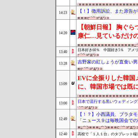
【！】徴用訴訟、また原告が
14:23
【朝鮮日報】 胸ぐら
14:20
康仁…見ているだけの
日本好き60％ 中国好き5％ アメ
13:40
吉野家の紅しょうが直食い男
13:28
EVに全振りした韓国
13:09
に、韓国市場では既に
日本で流行する黒いウェディング
13:00
【！？】小西議員、ブラタモ
12:49
「ニュース９は毎晩国会での
12:40
高校で「１人１台」のタブレット端