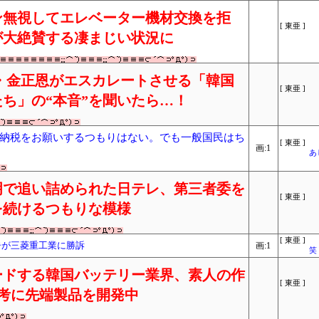
ン無視してエレベーター機材交換を拒
[ 東亜 ]
が大絶賛する凄まじい状況に
・金正恩がエスカレートさせる「韓国
[ 東亜 ]
ち」の“本音”を聞いたら…！
納税をお願いするつもりはない。でも一般国民はち
[ 東亜 ]
画:1
あ
明で追い詰められた日テレ、第三者委を
[ 東亜 ]
を続けるつもりな模様
[ 東亜 ]
告が三菱重工業に勝訴
画:1
笑
ードする韓国バッテリー業界、素人の作
[ 東亜 ]
を参考に先端製品を開発中