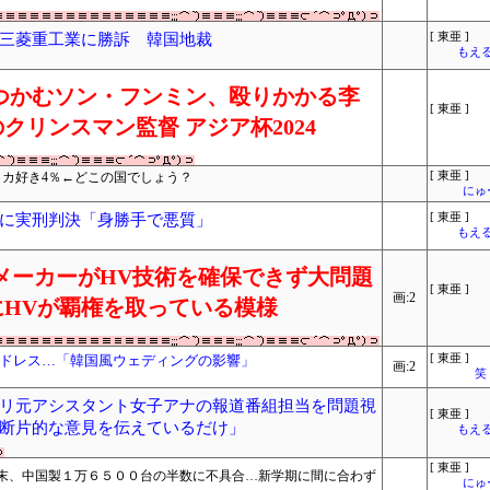
三菱重工業に勝訴 韓国地裁
[ 東亜 ]
もえる
つかむソン・フンミン、殴りかかる李
[ 東亜 ]
クリンスマン監督 アジア杯2024
リカ好き4％←どこの国でしょう？
[ 東亜 ]
にゅ
に実刑判決「身勝手で悪質」
[ 東亜 ]
もえる
メーカーがHV技術を確保できず大問題
[ 東亜 ]
画:2
HVが覇権を取っている模様
ドレス…「韓国風ウェディングの影響」
[ 東亜 ]
画:2
笑
リ元アシスタント女子アナの報道番組担当を問題視
[ 東亜 ]
断片的な意見を伝えているだけ」
もえる
[ 東亜 ]
末、中国製１万６５００台の半数に不具合…新学期に間に合わず
にゅ