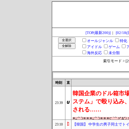
[TOP(最新200)]
|
[02/18(
オールジャンル
特化
アイドル
ゲーム
海外反応
未分類
索引モード > [2024
時刻
直
韓国企業のドル箱市
ステム」で殴り込み
23:39
される……
【韓国】 中学生の男子同士でト
23:10