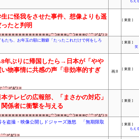
もえる
学生に怪我をさせた事件、想像よりも遥
[ 東亜 ]
だったと判明
子どもたち、お年玉の額に難癖「たったこれだけで何をしろ
[ 東亜 ]
笑
8年ぶりに帰国したら→日本が「やや
買い物事情に共感の声「非効率的すぎ
[ 東亜 ]
画:8
日本テレビの広報部、「まさかの対応」
[ 東亜 ]
ミ関係者に衝撃を与える
大谷を盗撮・映像公開しドジャーズ激怒 「無期限取
[ 東亜 ]
もえる