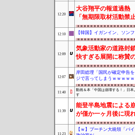
大谷翔平の報道過熱
12:20
「無期限取材活動禁
【韓国】イガンイン、ソンフ
12:10
気象活動家の道路封
12:09
快すぎる展開に称賛
岸田総理「国民が確定申告を
12:07
ジで言ってしまうｗｗｗｗｗ
動画＆本「中国は崩壊する！」日本
11:40
す
能登半島地震による
11:39
が僅か一ヶ月後に現
【ｗ】プーチン大統領「バイ
11:23