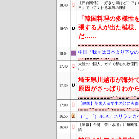
【日台関係】「好きな国はどこですか
18:40
日」でいてくれる本当の理由
「韓国料理の多様性
張する人が出た模様
18:39
だ……
中国「我々は日本より下なの
18:04
大陸の中国人、ガチで都心の数億円
17:40
に」
埼玉県川越市が海外
17:39
原因がさっぱりわか
【韓国】英国人留学生の顔に火傷
17:00
（ ´_ゝ`）JICA、スリラン
16:55
【速報】台湾「禁止水域」に無断進
16:40
議