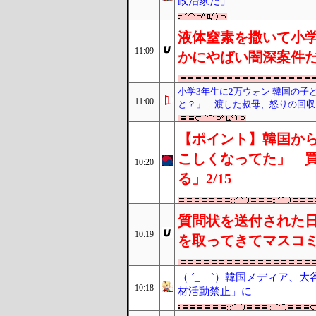
政治家だ」
液体窒素を撒いて小
11:09
かにやばい闇深案件
小学3年生に2万ウォン 韓国の
11:00
と？」…渡した叔母、怒りの回収
【ポイント】韓国から
こしくなってた」 
10:20
る」2/15
質問状を送付された
10:19
を取ってきてマスコ
（ ´_ゝ`）韓国メディア、
10:18
材活動禁止」に