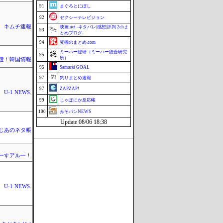
91
まぐろとにぼし
92
セクシーテレビジョン
キムチ速報
映画.net -ネタバレ|感想|評判 2chま
93
とめブログ-
94
究極のまとめ.com
ミーハー総研（ミーハー総合研究
95
所）
選！韓国情報
95
Samurai GOAL
97
釣りまとめ速報
97
ZAPZAP!
U-1 NEWS.
99
じゃぽにか反応帳
100
みそパンNEWS
Update 08/06 18:38
じあのネタ帳
ーすアルー！
U-1 NEWS.