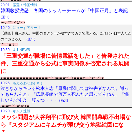
20:01
-
厳選！韓国情報
韓国教授激怒 各国のサッカーチームが「中国正月」と表記
(画:1)
19:40
-
にゅーすアルー！
【動画】白人さん、中国のタクシーが凄すぎてガチで震える。これじゃ日本人ただ
のバカじゃん…
(画:1)
19:39
-
U-1 NEWS.
「三重交通が職場に苦情電話をした」と告発された
件、三重交通から公式に事実関係を否定される展開
に
19:25
-
もえるあじあ(･∀･)
泣きながらキレる松本人志「原爆に関しては被害者なんで。謝っ
てもらわんと」「広島長崎で何万人死んだと思ってんねん」「悔
しいんですよ、腹立つ・・・
(画:4)
19:20
-
キムチ速報
メッシ問題が大谷翔平に飛び火 韓国開幕戦不出場な
ら『スタジアムにキムチが飛び交う地獄絵図にな