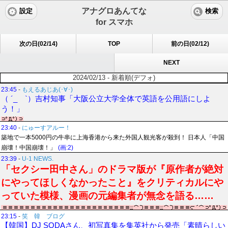
アナグロあんてな
設定
検索
for スマホ
次の日(02/14)
TOP
前の日(02/12)
NEXT
2024/02/13 - 新着順(デフォ)
23:45
-
もえるあじあ(･∀･)
（ ´_ゝ`）吉村知事「大阪公立大学全体で英語を公用語にしよ
う！」
23:40
-
にゅーすアルー！
築地で一本5000円の牛串に上海香港から来た外国人観光客が殺到！ 日本人「中国
崩壊！中国崩壊！」
(画:2)
23:39
-
U-1 NEWS.
「セクシー田中さん」のドラマ版が『原作者が絶対
にやってほしくなかったこと』をクリティカルにや
っていた模様、漫画の元編集者が無念を語る……
23:15
-
笑 韓 ブログ
【韓国】DJ SODAさん、初写真集を集英社から発売「素晴らしい