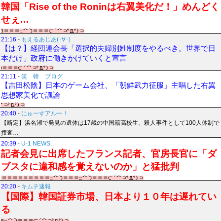
韓国「Rise of the Roninは右翼美化だ！」めんどく
せぇ…
21:16
-
もえるあじあ(･∀･)
【は？】経団連会長「選択的夫婦別姓制度をやるべき。世界で日
本だけ」政府に働きかけていくと宣言
21:11
-
笑 韓 ブログ
【吉田松陰】日本のゲーム会社、「朝鮮武力征服」主唱した右翼
思想家美化で議論
20:40
-
にゅーすアルー！
【断定】浜名湖で発見の遺体は17歳の中国籍高校生、殺人事件として100人体制で
捜査…
20:39
-
U-1 NEWS.
記者会見に出席したフランス記者、官房長官に「ダ
ブスタに違和感を覚えないのか」と猛批判
20:20
-
キムチ速報
【国際】韓国証券市場、日本より１０年は遅れてい
る