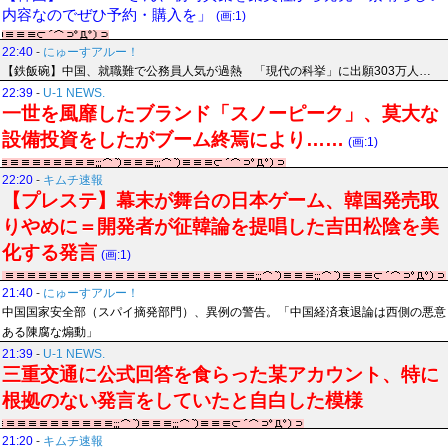
内容なのでぜひ予約・購入を」
(画:1)
22:40
-
にゅーすアルー！
【鉄飯碗】中国、就職難で公務員人気が過熱 「現代の科挙」に出願303万人…
22:39
-
U-1 NEWS.
一世を風靡したブランド「スノーピーク」、莫大な
設備投資をしたがブーム終焉により……
(画:1)
22:20
-
キムチ速報
【プレステ】幕末が舞台の日本ゲーム、韓国発売取
りやめに＝開発者が征韓論を提唱した吉田松陰を美
化する発言
(画:1)
21:40
-
にゅーすアルー！
中国国家安全部（スパイ摘発部門）、異例の警告。「中国経済衰退論は西側の悪意
ある陳腐な煽動」
21:39
-
U-1 NEWS.
三重交通に公式回答を食らった某アカウント、特に
根拠のない発言をしていたと自白した模様
21:20
-
キムチ速報