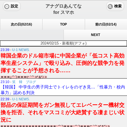
アナグロあんてな
設定
検索
for スマホ
次の日(02/16)
TOP
前の日(02/14)
NEXT
2024/02/15 - 新着順(デフォ)
23:39
-
U-1 NEWS.
韓国企業のドル箱市場に中国企業が「低コスト高効
率生産システム」で殴り込み、圧倒的な競争力を発
揮することが予想される……
23:10
-
笑 韓 ブログ
【韓国】 中学生の男子同士でトイレをのぞき見…「性暴力・校内
暴力」認める判決
22:39
-
U-1 NEWS.
部品の保証期間をガン無視してエレベーター機材交
換を拒否、それをマスコミが大絶賛する凄まじい状
況に