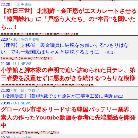
22:20
-
キムチ速報
【在日三世】 北朝鮮・金正恩がエスカレートさせる
「韓国離れ」に「戸惑う人たち」の“本音”を聞いた
ら…！
22:07
-
あじあのネタ帳
【速報】財務省「裏金議員に納税をお願いするつもりはな
い。でも一般国民はちゃんと納税するように」
(画:1)
21:39
-
U-1 NEWS.
小学館と脚本家の声明で追い詰められた日テレ、第
三者委を設置せずに悪あがきを続けるつもりな模様
21:02
-
笑 韓 ブログ
【徴用訴訟】 韓国地裁でまた原告が三菱重工業に勝訴
(画:1)
20:39
-
U-1 NEWS.
グローバル市場をリードする韓国バッテリー業界、
素人の作ったYoutube動画を参考に先端製品を開発
中