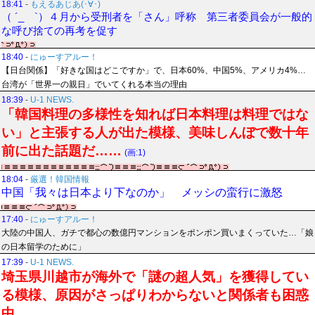
18:41
-
もえるあじあ(･∀･)
（ ´_ゝ`）４月から受刑者を「さん」呼称 第三者委員会が一般的
な呼び捨ての再考を促す
18:40
-
にゅーすアルー！
【日台関係】「好きな国はどこですか」で、日本60%、中国5%、アメリカ4%…
台湾が「世界一の親日」でいてくれる本当の理由
18:39
-
U-1 NEWS.
「韓国料理の多様性を知れば日本料理は料理ではな
い」と主張する人が出た模様、美味しんぼで数十年
前に出た話題だ……
(画:1)
18:04
-
厳選！韓国情報
中国「我々は日本より下なのか」 メッシの蛮行に激怒
17:40
-
にゅーすアルー！
大陸の中国人、ガチで都心の数億円マンションをポンポン買いまくっていた…「娘
の日本留学のために」
17:39
-
U-1 NEWS.
埼玉県川越市が海外で「謎の超人気」を獲得してい
る模様、原因がさっぱりわからないと関係者も困惑
中