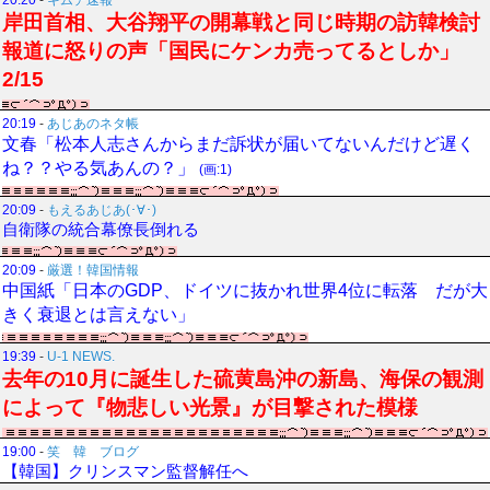
20:20
-
キムチ速報
岸田首相、大谷翔平の開幕戦と同じ時期の訪韓検討
報道に怒りの声「国民にケンカ売ってるとしか」
2/15
20:19
-
あじあのネタ帳
文春「松本人志さんからまだ訴状が届いてないんだけど遅く
ね？？やる気あんの？」
(画:1)
20:09
-
もえるあじあ(･∀･)
自衛隊の統合幕僚長倒れる
20:09
-
厳選！韓国情報
中国紙「日本のGDP、ドイツに抜かれ世界4位に転落 だが大
きく衰退とは言えない」
19:39
-
U-1 NEWS.
去年の10月に誕生した硫黄島沖の新島、海保の観測
によって『物悲しい光景』が目撃された模様
19:00
-
笑 韓 ブログ
【韓国】クリンスマン監督解任へ