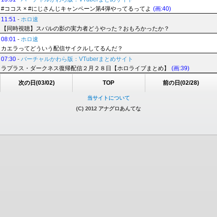
#ココス × #にじさんじキャンペーン第4弾やってるってよ
(画:40)
11:51
-
ホロ速
【同時視聴】スバルの影の実力者どうやった？おもろかったか？
08:01
-
ホロ速
カエラってどういう配信サイクルしてるんだ？
07:30
-
バーチャルかわら版：VTuberまとめサイト
ラプラス・ダークネス復帰配信２月２８日【ホロライブまとめ】
(画:39)
次の日(03/02)
TOP
前の日(02/28)
当サイトについて
(C) 2012 アナグロあんてな