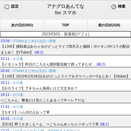
アナグロあんてな
設定
検索
for スマホ
次の日(03/02)
TOP
前の日(02/28)
2023/03/01 - 新着順(デフォ)
23:04
-
VTuberまとめおほほい速報
【.LIVE】挑戦者ばあちゃるがどっとライブ四天王と激闘！ポケモンSVコラボ配信
まとめ！【VTuber】
(画:1)
22:11
-
ホロ速
【イタジャガ】昨日のころさん開封配信観て買ってきたぜ…
(画:2)
20:42
-
VTuberまとめおほほい速報
【.LIVE】2023年2月28日(火)のどっとライブ＆ガリベンガーVまとめ！【Vtuber】
20:11
-
ホロ速
【ホロライブ】アキちゃん熱高いけど大丈夫か？
19:11
-
ホロ速
ぺこちゃん、響鬼だけ見たことあるって中々レアだな
17:41
-
ホロ速
【カオス】ハムボの人おって草
16:01
-
ホロ速
【SC6】野うさぎこえーよ、ぺこちゃんめっちゃツボってて草
(画:1)
13:31
-
バーチャルかわら版：VTuberまとめサイト