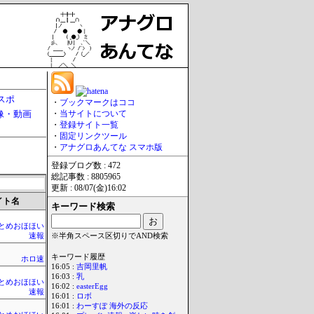
スポ
・
ブックマークはココ
像・動画
・
当サイトについて
・
登録サイト一覧
・
固定リンクツール
・
アナグロあんてな スマホ版
登録ブログ数 : 472
総記事数 : 8805965
更新 : 08/07(金)16:02
イト名
キーワード検索
rまとめおほほい
速報
※半角スペース区切りでAND検索
キーワード履歴
ホロ速
16:05 :
吉岡里帆
16:03 :
乳
rまとめおほほい
16:02 :
easterEgg
速報
16:01 :
ロボ
16:01 :
わーすぽ 海外の反応