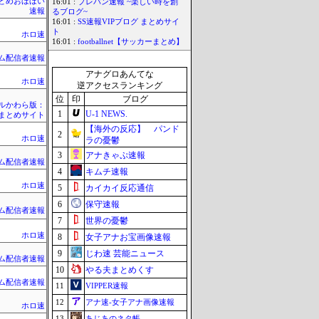
rまとめおほほい
16:01 :
プレバン速報 ~楽しい時を創
速報
るブログ~
16:01 :
SS速報VIPブログ まとめサイ
ト
ホロ速
16:01 :
footballnet【サッカーまとめ】
ム配信者速報
アナグロあんてな
ホロ速
逆アクセスランキング
位
印
ブログ
ルかわら版：
1
U-1 NEWS.
erまとめサイト
【海外の反応】 パンド
2
ホロ速
ラの憂鬱
3
アナきゃぷ速報
ム配信者速報
4
キムチ速報
ホロ速
5
カイカイ反応通信
6
保守速報
ム配信者速報
7
世界の憂鬱
ホロ速
8
女子アナお宝画像速報
9
じわ速 芸能ニュース
ム配信者速報
10
やる夫まとめくす
ム配信者速報
11
VIPPER速報
12
アナ速‐女子アナ画像速報
ホロ速
13
あじあのネタ帳