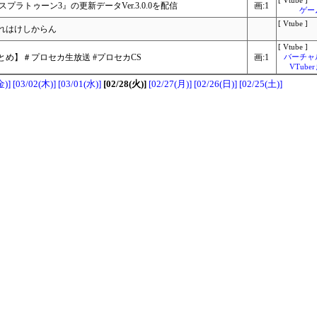
[ Vtube ]
スプラトゥーン3』の更新データVer.3.0.0を配信
画:1
ゲー
[ Vtube ]
れはけしからん
[ Vtube ]
め】＃プロセカ生放送 #プロセカCS
画:1
バーチャ
VTub
金)]
[03/02(木)]
[03/01(水)]
[02/28(火)]
[02/27(月)]
[02/26(日)]
[02/25(土)]