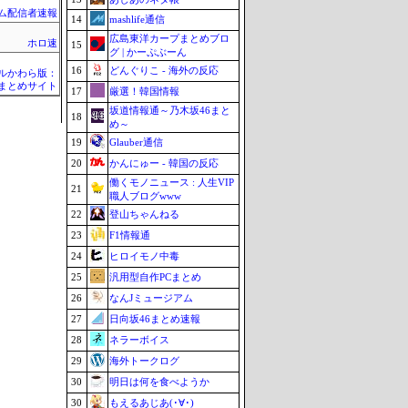
ム配信者速報
14
mashlife通信
広島東洋カープまとめブロ
ホロ速
15
グ | かーぷぶーん
16
どんぐりこ - 海外の反応
ルかわら版：
erまとめサイト
17
厳選！韓国情報
坂道情報通～乃木坂46まと
18
め～
19
Glauber通信
20
かんにゅー - 韓国の反応
働くモノニュース : 人生VIP
21
職人ブログwww
22
登山ちゃんねる
23
F1情報通
24
ヒロイモノ中毒
25
汎用型自作PCまとめ
26
なんJミュージアム
27
日向坂46まとめ速報
28
ネラーボイス
29
海外トークログ
30
明日は何を食べようか
30
もえるあじあ(･∀･)