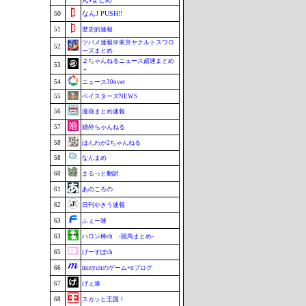
50
なんJ PUSH!!
51
歴史的速報
ツバメ速報＠東京ヤクルトスワロ
52
ーズまとめ
２ちゃんねるニュース超速まとめ
53
＋
54
ニュース30over
55
ベイスターズNEWS
56
漫画まとめ速報
57
婚外ちゃんねる
58
ほんわか2ちゃんねる
58
なんまめ
60
まるっと翻訳
61
あのころの
62
日刊やきう速報
63
ふぇー速
63
ハロン棒ch -競馬まとめ-
65
げーすぽch
66
mutyunのゲーム+αブログ
67
げぇ速
68
スカッと王国！