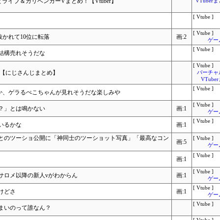
どっとライブ＆ガリベンガーVまとめ！【Vtuber】
VTube
[ Vtube ]
[ Vtube ]
に抜かれて10位に転落
画:2
ゲー
[ Vtube ]
結構売れそうだな
[ Vtube ]
定【にじさんじまとめ】
バーチャ
VTub
[ Vtube ]
ーか、ゲラるぺこちゃんが見れそうだな楽しみや
[ Vtube ]
？」とは鳴かない
画:1
ゲー
[ Vtube ]
いるかな
画:1
とのツーショ公開に「神同士のツーショット写真」「最高なコン
[ Vtube ]
画:5
ゲー
[ Vtube ]
画:1
[ Vtube ]
サロメ以降の新人vがわからん
画:1
ゲー
[ Vtube ]
けどさ
画:1
ゲー
[ Vtube ]
まいのって誰なん？