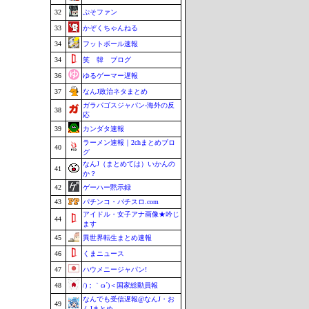
32
ぷそファン
33
かぞくちゃんねる
34
フットボール速報
34
笑 韓 ブログ
36
ゆるゲーマー遅報
37
なんJ政治ネタまとめ
ガラパゴスジャパン-海外の反
38
応
39
カンダタ速報
ラーメン速報｜2chまとめブロ
40
グ
なんJ（まとめては）いかんの
41
か？
42
ゲーハー黙示録
43
パチンコ・パチスロ.com
アイドル・女子アナ画像★吟じ
44
ます
45
異世界転生まとめ速報
46
くまニュース
47
ハウメニージャパン!
48
/)；｀ω´)＜国家総動員報
なんでも受信遅報@なんJ・お
49
んJまとめ