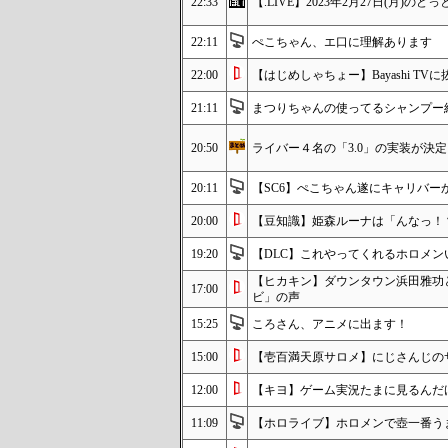
22:33
【.LIVE】2023年2月27日(月)の
22:11
ぺこちゃん、エ口に理解あります
22:00
【はじめしゃちょー】Bayashi TV
21:11
まつりちゃんの使ってるシャンプー
20:50
ライバー４名の「3.0」の実装が決
20:11
【SC6】ぺこちゃん遂にキャリバ
20:00
【豆知識】姫森ルーナは「んなっ！
19:20
【DLC】これやってくれるホロメン
【ヒカキン】ダウンタウン浜田雅功
17:00
ビ」の声
15:25
ころさん、アニメに出ます！
15:00
【壱百満天原サロメ】にじさんじの
12:00
【キヨ】ゲーム実況たまに見るんだ
11:09
【ホロライブ】ホロメンで壺一番う