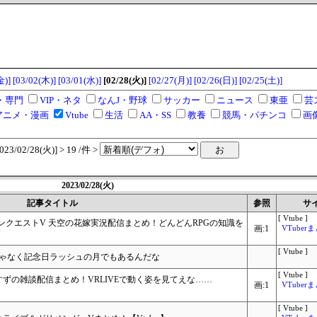
金)]
[03/02(木)]
[03/01(水)]
[02/28(火)]
[02/27(月)]
[02/26(日)]
[02/25(土)]
・専門
VIP・ネタ
なんJ・野球
サッカー
ニュース
東亜
芸
アニメ・漫画
Vtube
生活
AA・SS
教養
競馬・パチンコ
画
/02/28(火)] > 19 /件 >
2023/02/28(火)
記事タイトル
参照
サ
[ Vtube ]
ゴンクエストV 天空の花嫁実況配信まとめ！どんどんRPGの知識を
画:1
VTube
[ Vtube ]
じゃなく記念日ラッシュの月でもあるんだな
[ Vtube ]
のすずすずの雑談配信まとめ！VRLIVEで動く姿を見てえな……
画:1
VTube
[ Vtube ]