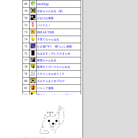
69
easterEgg
70
ぎあちゃんねる（仮）
70
けおけお速報
72
バイクと！
73
BREAK TIME
74
子育てちゃんねる
75
ひま速(°∀°) -暇つぶし速報-
75
もばます｜デレステまとめ
77
黄昏ちゃんねる
78
阪神タイガースちゃんねる
79
Ｚチャンネル＠ＶＩＰ
80
カルチョまとめブログ
81
ジャンプ速報
82
鷹速@ホークスまとめブログ
83
もきゅ速(*´ω`*)人(´･ェ･｀)
83
BABYMETAL TIMES
83
footballnet【サッカー5chまとめ】
86
ポーランドボール 翻訳
87
VTuberNews
88
チゲ速