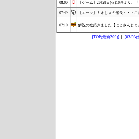
08:00
【ゲーム】2月28日(火)10時より、『
07:49
【エッッ】ミオしゃの船長・・・こ
07:10
解説の社築きました【にじさんじまと
[TOP(最新200)]
|
[03/03(