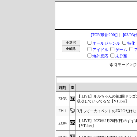
[TOP(最新200)]
|
[03/03(
オールジャンル
特化
アイドル
ゲーム
海外反応
未分類
索引モード > [2023
時刻
直
【.LIVE】ルルちゃんの第2回ドラ
23:33
吸収していってるな【VTuber】
23:11
3月って一大イベントのEXPOだけ
【.LIVE】2023年2月26日(日)
23:04
【VTuber】