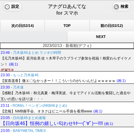
アナグロあんてな
設定
検索
for スマホ
次の日(02/14)
TOP
前の日(02/12)
NEXT
2023/02/13 - 新着順(デフォ)
23:46
-
乃木坂46まとめ ラジオの時間
【元乃木坂46】若月佑美 佐々木琴子のラブライブ参加を祝福！相変わらずイケメ
ン！
(画:1)
23:30
-
もっと乃木坂46
【賀喜遥香】微エ〇なかっきー！！こういうのがいいんだよｗｗｗｗｗ
(画:1)
23:30
-
乃木速
【感動】乃木坂46：秋元真夏・梅澤美波、今までアイドル活動を奮闘した過去や
互いの思いを語り涙・・・
23:11
-
ROMれ！ペンギン(AKB48まとめ)
【悲報】NMB握手会、オタクはビニール手袋を着用www
(画:1)
23:05
-
日向坂46まとめ速報
【日向坂46】恒例の嬉しい匂わせｷﾀ━(ﾟ∀ﾟ)━!!!!
(画:1)
23:05
-
BABYMETAL TIMES