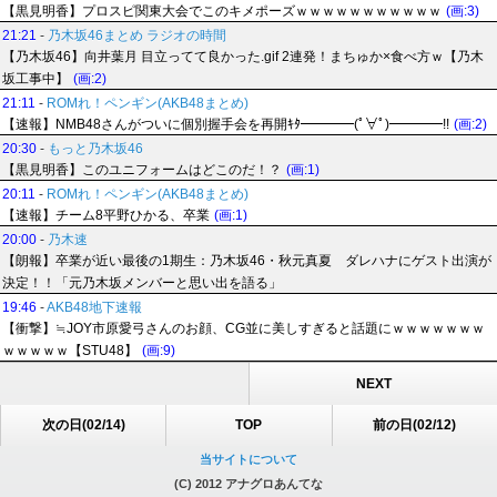
【黒見明香】プロスピ関東大会でこのキメポーズｗｗｗｗｗｗｗｗｗｗｗ
(画:3)
21:21
-
乃木坂46まとめ ラジオの時間
【乃木坂46】向井葉月 目立ってて良かった.gif 2連発！まちゅか×食べ方ｗ【乃木
坂工事中】
(画:2)
21:11
-
ROMれ！ペンギン(AKB48まとめ)
【速報】NMB48さんがついに個別握手会を再開ｷﾀ━━━━(ﾟ∀ﾟ)━━━━!!
(画:2)
20:30
-
もっと乃木坂46
【黒見明香】このユニフォームはどこのだ！？
(画:1)
20:11
-
ROMれ！ペンギン(AKB48まとめ)
【速報】チーム8平野ひかる、卒業
(画:1)
20:00
-
乃木速
【朗報】卒業が近い最後の1期生：乃木坂46・秋元真夏 ダレハナにゲスト出演が
決定！！「元乃木坂メンバーと思い出を語る」
19:46
-
AKB48地下速報
【衝撃】≒JOY市原愛弓さんのお顔、CG並に美しすぎると話題にｗｗｗｗｗｗｗ
ｗｗｗｗｗ【STU48】
(画:9)
NEXT
次の日(02/14)
TOP
前の日(02/12)
当サイトについて
(C) 2012 アナグロあんてな