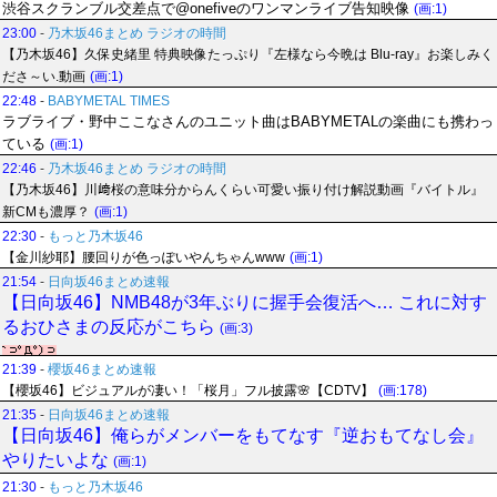
渋谷スクランブル交差点で@​onefiveのワンマンライブ告知映像
(画:1)
23:00
-
乃木坂46まとめ ラジオの時間
【乃木坂46】久保史緒里 特典映像たっぷり『左様なら今晩は Blu-ray』お楽しみく
ださ～い.動画
(画:1)
22:48
-
BABYMETAL TIMES
ラブライブ・野中ここなさんのユニット曲はBABYMETALの楽曲にも携わっ
ている
(画:1)
22:46
-
乃木坂46まとめ ラジオの時間
【乃木坂46】川﨑桜の意味分からんくらい可愛い振り付け解説動画『バイトル』
新CMも濃厚？
(画:1)
22:30
-
もっと乃木坂46
【金川紗耶】腰回りが色っぽいやんちゃんwww
(画:1)
21:54
-
日向坂46まとめ速報
【日向坂46】NMB48が3年ぶりに握手会復活へ… これに対す
るおひさまの反応がこちら
(画:3)
21:39
-
櫻坂46まとめ速報
【櫻坂46】ビジュアルが凄い！「桜月」フル披露🌸【CDTV】
(画:178)
21:35
-
日向坂46まとめ速報
【日向坂46】俺らがメンバーをもてなす『逆おもてなし会』
やりたいよな
(画:1)
21:30
-
もっと乃木坂46