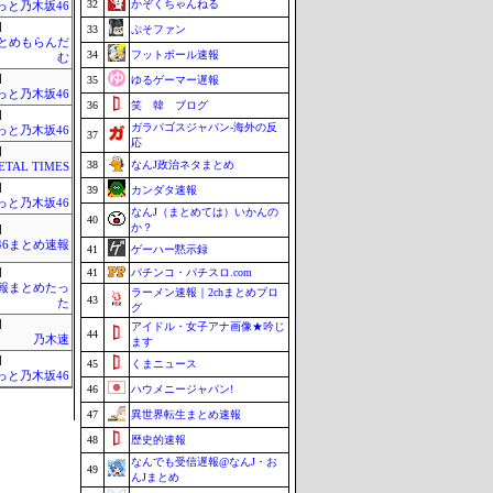
32
かぞくちゃんねる
っと乃木坂46
]
33
ぷそファン
まとめもらんだ
34
フットボール速報
む
]
35
ゆるゲーマー遅報
っと乃木坂46
36
笑 韓 ブログ
]
ガラパゴスジャパン-海外の反
っと乃木坂46
37
応
]
38
なんJ政治ネタまとめ
TAL TIMES
]
39
カンダタ速報
っと乃木坂46
なんJ（まとめては）いかんの
40
か？
]
46まとめ速報
41
ゲーハー黙示録
]
41
パチンコ・パチスロ.com
情報まとめたっ
ラーメン速報｜2chまとめブロ
43
た
グ
]
アイドル・女子アナ画像★吟じ
44
乃木速
ます
]
45
くまニュース
っと乃木坂46
46
ハウメニージャパン!
47
異世界転生まとめ速報
48
歴史的速報
なんでも受信遅報@なんJ・お
49
んJまとめ