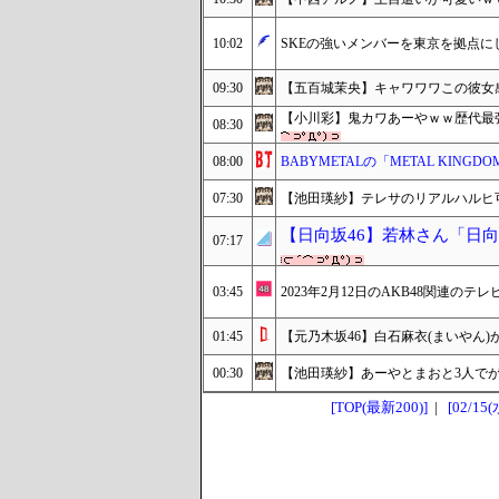
10:02
SKEの強いメンバーを東京を拠点に
09:30
【五百城茉央】キャワワワこの彼女
【小川彩】鬼カワあーやｗｗ歴代最
08:30
08:00
BABYMETALの「METAL KINGD
07:30
【池田瑛紗】テレサのリアルハルヒ
【日向坂46】若林さん「日
07:17
03:45
2023年2月12日のAKB48関連のテレ
01:45
【元乃木坂46】白石麻衣(まいやん
00:30
【池田瑛紗】あーやとまおと3人で
[TOP(最新200)]
|
[02/15(