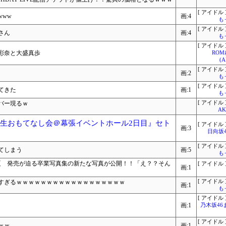
[ アイドル 
www
画:4
も
[ アイドル 
さん
画:4
も
[ アイドル 
彩奈と大盛真歩
RO
(
[ アイドル 
画:2
も
[ アイドル 
てきた
画:1
も
バー現るｗ
[ アイドル 
A
期生おもてなし会＠幕張イベントホール2日目』セト
[ アイドル 
画:3
日向坂
[ アイドル 
てしまう
画:5
も
真夏 発売が迫る卒業写真集の新たな写真が公開！！「え？？そん
[ アイドル 
画:1
すぎるｗｗｗｗｗｗｗｗｗｗｗｗｗｗｗｗｗｗ
[ アイドル 
画:1
も
[ アイドル 
画:1
乃木坂46
[ アイドル 
ｗｗ
画:1