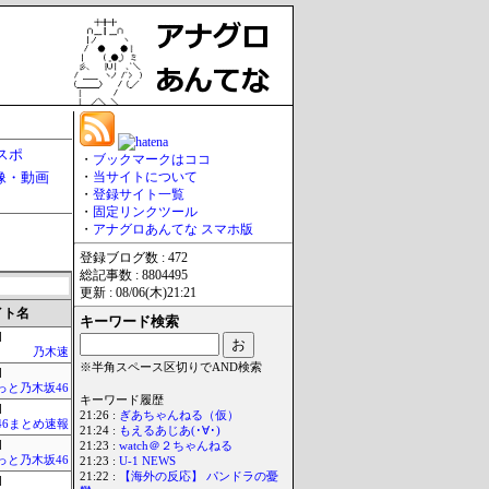
スポ
・
ブックマークはココ
像・動画
・
当サイトについて
・
登録サイト一覧
・
固定リンクツール
・
アナグロあんてな スマホ版
登録ブログ数 : 472
総記事数 : 8804495
更新 : 08/06(木)21:21
イト名
キーワード検索
]
乃木速
※半角スペース区切りでAND検索
]
っと乃木坂46
キーワード履歴
]
21:26 :
ぎあちゃんねる（仮）
46まとめ速報
21:24 :
もえるあじあ(･∀･)
]
21:23 :
watch＠２ちゃんねる
っと乃木坂46
21:23 :
U-1 NEWS
21:22 :
【海外の反応】 パンドラの憂
]