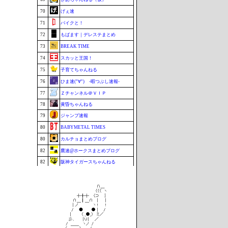
70
げぇ速
71
バイクと！
72
もばます｜デレステまとめ
73
BREAK TIME
74
スカッと王国！
75
子育てちゃんねる
76
ひま速(°∀°) -暇つぶし速報-
77
Ｚチャンネル＠ＶＩＰ
78
黄昏ちゃんねる
79
ジャンプ速報
80
BABYMETAL TIMES
80
カルチョまとめブログ
82
鷹速@ホークスまとめブログ
82
阪神タイガースちゃんねる
84
footballnet【サッカー5chまとめ】
85
ポーランドボール 翻訳
86
もきゅ速(*´ω`*)人(´･ェ･｀)
87
VTuberNews
88
チゲ速