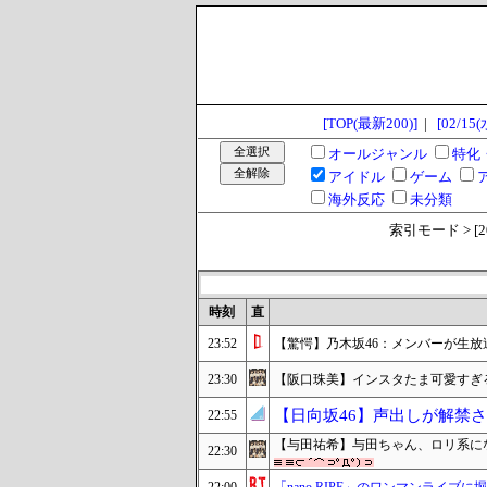
[TOP(最新200)]
|
[02/15(
オールジャンル
特化
アイドル
ゲーム
海外反応
未分類
索引モード > [2023
時刻
直
23:52
【驚愕】乃木坂46：メンバーが生
23:30
【阪口珠美】インスタたま可愛すぎ
【日向坂46】声出しが解禁
22:55
【与田祐希】与田ちゃん、ロリ系に
22:30