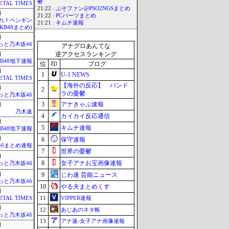
鬱
TAL TIMES
21:22 :
ぷそファン@PSO2NGSまとめ
]
21:22 :
PCパーツまとめ
Mれ！ペンギン
21:21 :
キムチ速報
AKB48まとめ)
]
っと乃木坂46
アナグロあんてな
逆アクセスランキング
]
KB48地下速報
位
印
ブログ
]
1
U-1 NEWS.
TAL TIMES
【海外の反応】 パンド
]
2
ラの憂鬱
っと乃木坂46
3
アナきゃぷ速報
]
乃木速
4
カイカイ反応通信
]
5
キムチ速報
KB48地下速報
]
6
保守速報
46まとめ速報
7
世界の憂鬱
]
8
女子アナお宝画像速報
っと乃木坂46
]
9
じわ速 芸能ニュース
っと乃木坂46
10
やる夫まとめくす
]
11
VIPPER速報
TAL TIMES
]
12
あじあのネタ帳
っと乃木坂46
13
アナ速‐女子アナ画像速報
]