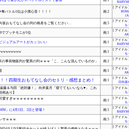
ブに堀内まり菜さんがスペシャルゲストで参加
画:1
BABYME
[ アイドル 
権争奪バトル1位は小濱心音！！！！
画:2
RO
(
[ アイドル 
日向坂おもてなし会の列の格差をご覧ください…
画:5
も
[ アイドル 
0でプッチモニが1位
画:1
A
[ アイドル 
ONE」ビジュアルアートがカッコいい
画:1
BABYME
[ アイドル 
wwwwwww
画:1
も
[ アイドル 
DAY LIVEの事前物販列が驚異の列ｗｗｗ「こ、こんな混んでいるのか」
画:2
[ アイドル 
題
画:1
A
[ アイドル 
る！！四期生おもてなし会のセトリ・感想まとめ！
画:1
日向坂
遠藤＆与田「絶対嫌！」 向井葉月「寝ててもいいなら♥」 これ
[ アイドル 
動画あり】
も
可愛すぎｗｗｗｗｗｗｗｗｗ
[ アイドル 
画:1
も
[ アイドル 
ナMM」に4月1日、2日と登場！
画:1
BABYME
[ アイドル 
レサｗｗｗ
画:5
も
[ アイドル 
 BIRTHDAY LIVE配信チケットが値上げ！！驚異の価格となるｗｗｗ