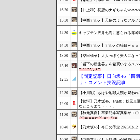
16:30
【井上和】初恋のナギちゃんwwww
15:30
【中西アルノ】天使のようなアルノ
14:30
キャプテン浅井七海に怒られる篠崎
14:30
【中西アルノ】アルノの猫目ｗｗｗ
13:30
【柴田柚菜】大人っぽく美人になっ
「岩下の新生姜」を箱買いするメン
13:19
【固定記事】日向坂46『四
12:35
リ・コメント実況記事
12:30
【小川彩】もはや地球人類か疑われ
【驚愕】乃木坂46、1期生：秋元
12:00
なところまで・・・」
【秋元真夏】卒業記念写真集がエ〇
11:30
10:46
【乃木坂46】今日の予定 2023/02/12
10:30
【中西アルノ】上目遣いが可愛いｗ