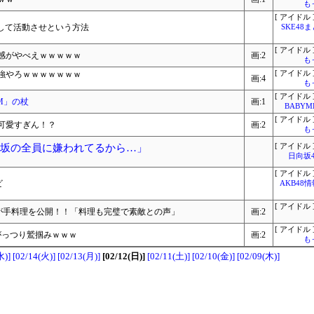
も
[ アイドル 
して活動させという方法
SKE48
[ アイドル 
感がやべえｗｗｗｗｗ
画:2
も
強やろｗｗｗｗｗｗｗ
[ アイドル 
画:4
も
[ アイドル 
OM」の杖
画:1
BABYME
[ アイドル 
可愛すぎん！？
画:2
も
向坂の全員に嫌われてるから…」
[ アイドル 
日向坂
[ アイドル 
ビ
AKB48
[ アイドル 
)が手料理を公開！！「料理も完璧で素敵との声」
画:2
[ アイドル 
がっつり鷲掴みｗｗｗ
画:2
も
水)]
[02/14(火)]
[02/13(月)]
[02/12(日)]
[02/11(土)]
[02/10(金)]
[02/09(木)]