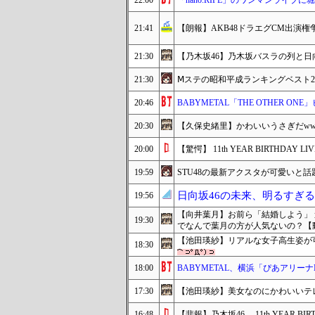
22:00
「nano.RIPE」のワンマンライ
21:41
【朗報】AKB48ドラエグCM出演
21:30
【乃木坂46】乃木坂バスラの列と
21:30
Ⅿステの昭和平成ランキングベスト2
20:46
BABYMETAL「THE OTHER 
20:30
【久保史緒里】かわいいうさぎだwww
20:00
【驚愕】 11th YEAR BIRTH
19:59
STU48の最新アクスタが可愛いと話
日向坂46の未来、明るすぎ
19:56
【向井葉月】お前ら「結婚しよう」 
19:30
でなんで葉月の方が人気ないの？【
【池田瑛紗】リアルな女子高生姿が
18:30
18:00
BABYMETAL、横浜「ぴあアリー
17:30
【池田瑛紗】美女なのにかわいいテ
16:48
【悲報】乃木坂46、 11th YEAR