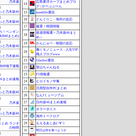
広島東洋カープまとめブロ
乃木速
14
グ | かーぷぶーん
]
っと乃木坂46
15
mashlife通信
]
16
どんぐりこ - 海外の反応
っと乃木坂46
17
厳選！韓国情報
]
Mれ！ペンギン
坂道情報通～乃木坂46まと
18
AKB48まとめ)
め～
]
19
かんにゅー - 韓国の反応
っと乃木坂46
働くモノニュース : 人生VIP
20
]
職人ブログwww
っと乃木坂46
21
Glauber通信
]
KB48地下速報
22
登山ちゃんねる
23
F1情報通
]
46まとめ速報
24
ヒロイモノ中毒
]
25
汎用型自作PCまとめ
っと乃木坂46
26
なんJミュージアム
]
27
日向坂46まとめ速報
乃木速
28
ネラーボイス
]
っと乃木坂46
29
海外トークログ
]
29
もえるあじあ(･∀･)
まとめ ラジオ
の時間
31
明日は何を食べようか
]