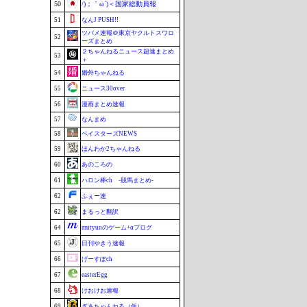
50
/)；｀ω´)＜国家総動員報
51
なんJ PUSH!!
ツバメ速報＠東京ヤクルトスワロ
52
ーズまとめ
２ちゃんねるニュース超速まとめ
53
＋
54
婚外ちゃんねる
55
ニュース30over
56
漫画まとめ速報
57
なんまめ
58
ベイスターズNEWS
59
ほんわか2ちゃんねる
60
あのころの
61
ハロン棒ch -競馬まとめ-
62
ふぇー速
62
まるっと翻訳
64
mutyunのゲーム+αブログ
65
日刊やきう速報
66
げーすぽch
67
easterEgg
68
けおけお速報
69
ぎあちゃんねる（仮）