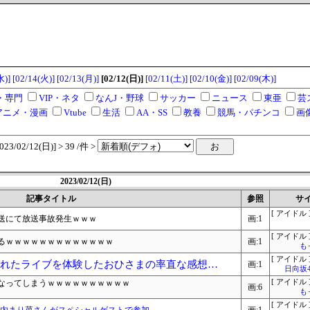
水)]
[02/14(火)]
[02/13(月)]
[02/12(日)]
[02/11(土)]
[02/10(金)]
[02/09(木)]
・専門
VIP・ネタ
なんJ・野球
サッカー
ニュース
東亜
芸
アニメ・漫画
Vtube
生活
AA・SS
教養
競馬・パチンコ
画
/02/12(日)] > 39 /件 >
2023/02/12(日)
記事タイトル
参照
サ
[ アイドル 
放送にて放送事故発生ｗｗｗ
画:1
[ アイドル 
るｗｗｗｗｗｗｗｗｗｗｗｗｗ
画:1
も
[ アイドル 
されたライブを体験したおひさまの率直な感想…
画:1
日向坂
なってしまうｗｗｗｗｗｗｗｗｗｗ
[ アイドル 
画:6
も
[ アイドル 