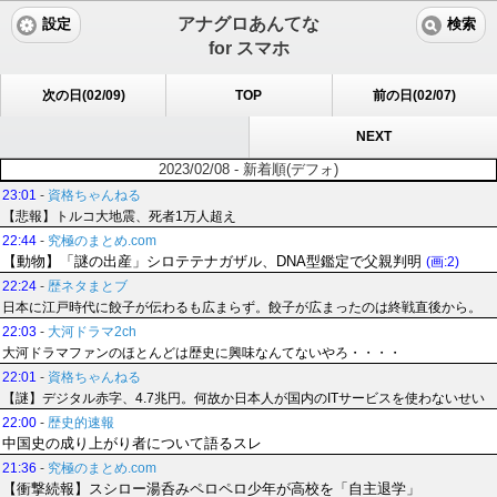
アナグロあんてな
設定
検索
for スマホ
次の日(02/09)
TOP
前の日(02/07)
NEXT
2023/02/08 - 新着順(デフォ)
23:01
-
資格ちゃんねる
【悲報】トルコ大地震、死者1万人超え
22:44
-
究極のまとめ.com
【動物】「謎の出産」シロテテナガザル、DNA型鑑定で父親判明
(画:2)
22:24
-
歴ネタまとブ
日本に江戸時代に餃子が伝わるも広まらず。餃子が広まったのは終戦直後から。
22:03
-
大河ドラマ2ch
大河ドラマファンのほとんどは歴史に興味なんてないやろ・・・・
22:01
-
資格ちゃんねる
【謎】デジタル赤字、4.7兆円。何故か日本人が国内のITサービスを使わないせい
22:00
-
歴史的速報
中国史の成り上がり者について語るスレ
21:36
-
究極のまとめ.com
【衝撃続報】スシロー湯呑みペロペロ少年が高校を「自主退学」