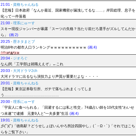
21:01
-
資格ちゃんねる
【悲報】日本政府「なんか最近、国家機密が漏洩してるな……」岸田総理、息子を
叱って一件落着
21:00
-
理系にゅーす
スキー現役ジャンパーが暴露「スーツの失格？当たり前だろ選手がズルしてんだか
ら」
(画:2)
20:25
-
歴ネタまとブ
明治8年の都市人口ランキングｗｗｗｗｗｗｗｗｗｗ
(画:4)
20:04
-
ジオろぐ
なんj民「工学部は就職ええぞ」←これ
20:03
-
大河ドラマ2ch
大河ドラマに出るなら演技力より声質が重要だよな・・・・
20:01
-
資格ちゃんねる
【悲報】東京証券取引所、ガチで落ちぶれまくってしま
う………………………………………
20:00
-
理系にゅーす
「宇宙人に食べられる」「回避するには私と性交」74歳占い師を10代女性“わいせ
つ未遂”で逮捕 元妻9人と“一夫多妻”生活
(画:4)
19:01
-
資格ちゃんねる
彡(ﾟ)(ﾟ)「徳島駅？どうせしょぼいんやろ所詮四国やし」( ´・Ω・` )「それではこち
らをご覧下さい」