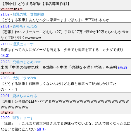
【第5回】どうする家康【瀬名奪還作戦】
21:02
-
知識の城 群雄割拠
【どうする家康】あんなヘタレ家康のままでほんまに天下取れるんか
21:01
-
資格ちゃんねる
【悲報】わいフリーターこどおじ（27）手取り17万で貯金が10万ぐらいしか出来
なくて咽び泣くwwwwww
21:00
-
理系にゅーす
飲酒はすべての人にダメージを与える 少量でも健康を害する カナダで波紋
(画:2)
20:23
-
究極のまとめ.com
米国「中国の偵察気球」を撃墜 ⇒ 中国「強烈な不満と抗議」を表明
(画:3)
20:03
-
大河ドラマ2ch
【どうする家康】戦国詳しくないんだけどお市と家康って結婚しかけてた
の・・・？
20:01
-
資格ちゃんねる
【悲報】公務員の1日ヤバすぎるＷＷＷＷＷＷＷＷＷＷＷＷＷＷＷＷＷＷＷＷＷＷ
ＷＷＷＷＷＷＷＷ
20:00
-
理系にゅーす
「読書」 ←これほど過大評価されてる趣味ってないよな。読んで賢くなった気に
なるけど役に立たない
(画:1)