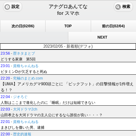
アナグロあんてな
設定
検索
for スマホ
次の日(02/06)
TOP
前の日(02/04)
NEXT
2023/02/05 - 新着順(デフォ)
23:56
-
歴ネタまとブ
どうする家康 第5回
23:01
-
資格ちゃんねる
ビタミンDが欠乏すると死ぬ
22:20
-
究極のまとめ.com
【UMA】アメリカグマ900頭ごとに 「ビックフット」の目撃情報が1件増え
る！？
22:04
-
ジオろぐ
人類はここまで進化したのに「睡眠」だけは短縮できない
22:03
-
大河ドラマ2ch
山田孝之を大河ドラマの主人公にするなら誰役が良い・・・？
22:01
-
資格ちゃんねる
まきびしを撒いた男、逮捕
22:00
-
歴史的速報