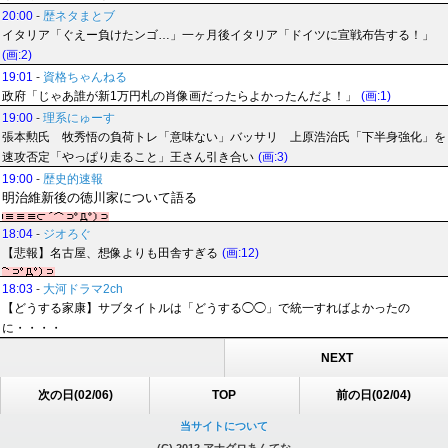
20:00
-
歴ネタまとブ
イタリア「ぐえー負けたンゴ…」一ヶ月後イタリア「ドイツに宣戦布告する！」
(画:2)
19:01
-
資格ちゃんねる
政府「じゃあ誰が新1万円札の肖像画だったらよかったんだよ！」
(画:1)
19:00
-
理系にゅーす
張本勲氏 牧秀悟の負荷トレ「意味ない」バッサリ 上原浩治氏「下半身強化」を
速攻否定「やっぱり走ること」王さん引き合い
(画:3)
19:00
-
歴史的速報
明治維新後の徳川家について語る
18:04
-
ジオろぐ
【悲報】名古屋、想像よりも田舎すぎる
(画:12)
18:03
-
大河ドラマ2ch
【どうする家康】サブタイトルは「どうする◯◯」で統一すればよかったの
に・・・・
NEXT
次の日(02/06)
TOP
前の日(02/04)
当サイトについて
(C) 2012 アナグロあんてな