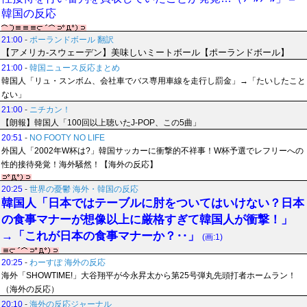
韓国の反応
21:00
-
ポーランドボール 翻訳
【アメリカ-スウェーデン】美味しいミートボール【ポーランドボール】
21:00
-
韓国ニュース反応まとめ
韓国人「リュ・スンボム、会社車でバス専用車線を走行し罰金」→「たいしたこと
ない」
21:00
-
ニチカン！
【朗報】韓国人「100回以上聴いたJ-POP、この5曲」
20:51
-
NO FOOTY NO LIFE
外国人「2002年W杯は?」韓国サッカーに衝撃的不祥事！W杯予選でレフリーへの
性的接待発覚！海外騒然！【海外の反応】
20:25
-
世界の憂鬱 海外・韓国の反応
韓国人「日本ではテーブルに肘をついてはいけない？日本
の食事マナーが想像以上に厳格すぎて韓国人が衝撃！」
→「これが日本の食事マナーか？‥」
(画:1)
20:25
-
わーすぽ 海外の反応
海外「SHOWTIME!」大谷翔平が今永昇太から第25号弾丸先頭打者ホームラン！
（海外の反応）
20:10
-
海外の反応ジャーナル