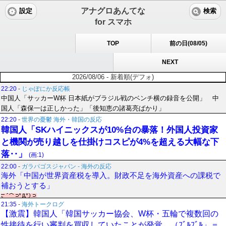
アナグロあんてな
設定
検索
for スマホ
TOP
前の日(08/05)
NEXT
2026/08/06 - 新着順(デフォ)
22:20
-
じゃぽにか反応帳
中国人「サッカーW杯 日本紙がブラジル戦のベンチ横の録音を公開」 中
国人「森保一は正しかった」「後知恵の諸葛亮ばかり」
22:20
-
世界の憂鬱 海外・韓国の反応
韓国人「SKハイニックスが10%台の暴落！外国人投資家
と機関が売り越しを仕掛けコスピが4%を超える大幅な下
落‥」
(画:1)
22:00
-
ガラパゴスジャパン - 海外の反応
海外「中国が世界資産税を導入。財政不足を海外資産への課税で
補おうとする」
21:35
-
海外トークログ
【激震】韓国人「韓国サッカー協会、W杯・五輪で複数回の
性接待を行い審判を買収していたことが発覚…（ﾌﾞﾙﾌﾞﾙ」＝