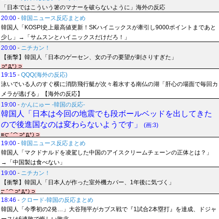
「日本ではこういう箸のマナーを破らないように」海外の反応
20:00
-
韓国ニュース反応まとめ
韓国人「KOSPI史上最高値更新！SKハイニックスが牽引し9000ポイントまであと
少し」→「サムスンとハイニックスだけだろ！」
20:00
-
ニチカン！
【衝撃】韓国人「日本のゲーセン、女の子の要望が刺さりすぎた」
19:15
-
QQQ(海外の反応)
泳いでいる人のすぐ横に消防飛行艇が次々着水する南仏の湖「肝心の場面で毎回カ
メラが逃げる」【海外の反応】
19:00
-
かんにゅー -韓国の反応-
韓国人「日本は今回の地震でも段ボールベッドを出してきた
ので後進国なのは変わらないようです」
(画:3)
19:00
-
韓国ニュース反応まとめ
韓国人「マクドナルドを凌駕した中国のアイスクリームチェーンの正体とは？」
→「中国製は食べない」
19:00
-
ニチカン！
【衝撃】韓国人「日本人が作った室外機カバー、1年後に気づく」
18:46
-
クロード-韓国の反応まとめ
韓国人「今季初の2発…」大谷翔平がカブス戦で『1試合2本塁打』を達成、ドジャ