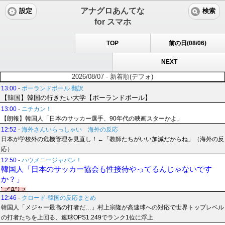
アナグロあんてな
設定
検索
for スマホ
TOP
前の日(08/06)
NEXT
2026/08/07 - 新着順(デフォ)
13:00
-
ポーランドボール 翻訳
【韓国】韓国の行きたい大学【ポーランドボール】
13:00
-
ニチカン！
【朗報】韓国人「日本のサッカー選手、90年代の映画スターかよ」
12:52
-
海外さんいらっしゃい 海外の反応
日本が学校外の危機管理を見直し！←「教師たちがいい加減だからね」（海外の反
応）
12:50
-
ハウメニージャパン！
韓国人「日本のサッカー協会も性接待やってるんじゃないです
か？」
12:46
-
クロード-韓国の反応まとめ
韓国人「メジャー最高の打者だ…」村上宗隆が高速球への対応で世界トップレベル
の打者たちを上回る、速球OPS1.249でランク1位に浮上