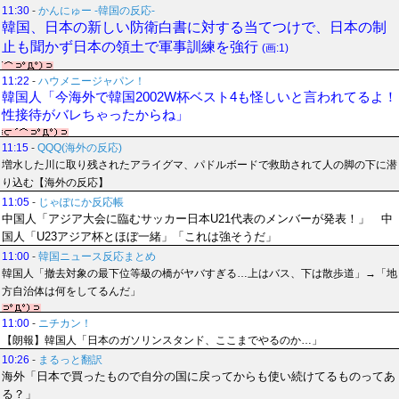
11:30
-
かんにゅー -韓国の反応-
韓国、日本の新しい防衛白書に対する当てつけで、日本の制
止も聞かず日本の領土で軍事訓練を強行
(画:1)
11:22
-
ハウメニージャパン！
韓国人「今海外で韓国2002W杯ベスト4も怪しいと言われてるよ！
性接待がバレちゃったからね」
11:15
-
QQQ(海外の反応)
増水した川に取り残されたアライグマ、パドルボードで救助されて人の脚の下に潜
り込む【海外の反応】
11:05
-
じゃぽにか反応帳
中国人「アジア大会に臨むサッカー日本U21代表のメンバーが発表！」 中
国人「U23アジア杯とほぼ一緒」「これは強そうだ」
11:00
-
韓国ニュース反応まとめ
韓国人「撤去対象の最下位等級の橋がヤバすぎる…上はバス、下は散歩道」→「地
方自治体は何をしてるんだ」
11:00
-
ニチカン！
【朗報】韓国人「日本のガソリンスタンド、ここまでやるのか…」
10:26
-
まるっと翻訳
海外「日本で買ったもので自分の国に戻ってからも使い続けてるものってあ
る？」