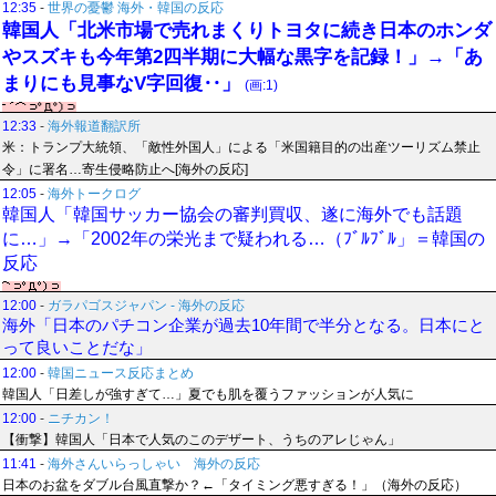
12:35
-
世界の憂鬱 海外・韓国の反応
韓国人「北米市場で売れまくりトヨタに続き日本のホンダ
やスズキも今年第2四半期に大幅な黒字を記録！」→「あ
まりにも見事なV字回復‥」
(画:1)
12:33
-
海外報道翻訳所
米：トランプ大統領、「敵性外国人」による「米国籍目的の出産ツーリズム禁止
令」に署名…寄生侵略防止へ[海外の反応]
12:05
-
海外トークログ
韓国人「韓国サッカー協会の審判買収、遂に海外でも話題
に…」→「2002年の栄光まで疑われる…（ﾌﾞﾙﾌﾞﾙ」＝韓国の
反応
12:00
-
ガラパゴスジャパン - 海外の反応
海外「日本のパチコン企業が過去10年間で半分となる。日本にと
って良いことだな」
12:00
-
韓国ニュース反応まとめ
韓国人「日差しが強すぎて…」夏でも肌を覆うファッションが人気に
12:00
-
ニチカン！
【衝撃】韓国人「日本で人気のこのデザート、うちのアレじゃん」
11:41
-
海外さんいらっしゃい 海外の反応
日本のお盆をダブル台風直撃か？←「タイミング悪すぎる！」（海外の反応）