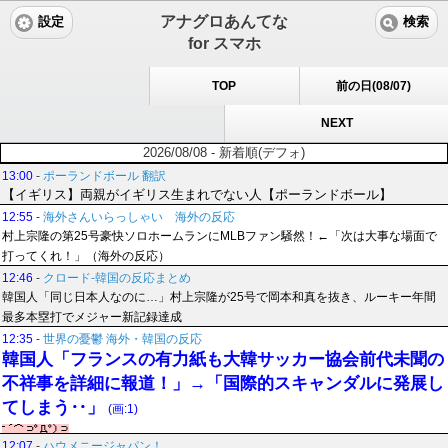
アナグロあんてな
設定
検索
for スマホ
TOP
前の日(08/07)
NEXT
2026/08/08 - 新着順(デフォ)
13:00
-
ポーランドボール 翻訳
【イギリス】両親がイギリス生まれでない人【ポーランドボール】
12:55
-
海外さんいらっしゃい 海外の反応
村上宗隆の第25号豪快ソロホームランにMLBファン騒然！←「次は大事な場面で
打ってくれ！」（海外の反応）
12:46
-
クロード-韓国の反応まとめ
韓国人「同じ日本人なのに…」村上宗隆が25号で岡本和真を抜き、ルーキー年間
最多本塁打でメジャー新記録達成
12:35
-
世界の憂鬱 海外・韓国の反応
韓国人「フランスの有力紙も大韓サッカー協会前代未聞の
不祥事を詳細に報道！」→「国際的スキャンダルに発展し
てしまう‥」
(画:1)
12:07
-
ハウメニージャパン！