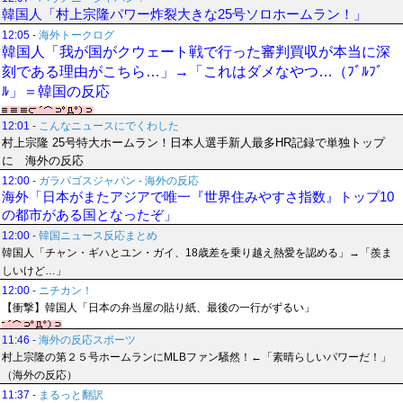
韓国人「村上宗隆パワー炸裂大きな25号ソロホームラン！」
12:05
-
海外トークログ
韓国人「我が国がクウェート戦で行った審判買収が本当に深
刻である理由がこちら…」→「これはダメなやつ…（ﾌﾞﾙﾌﾞ
ﾙ」＝韓国の反応
12:01
-
こんなニュースにでくわした
村上宗隆 25号特大ホームラン！日本人選手新人最多HR記録で単独トップ
に 海外の反応
12:00
-
ガラパゴスジャパン - 海外の反応
海外「日本がまたアジアで唯一『世界住みやすさ指数』トップ10
の都市がある国となったぞ」
12:00
-
韓国ニュース反応まとめ
韓国人「チャン・ギハとユン・ガイ、18歳差を乗り越え熱愛を認める」→「羨ま
しいけど…」
12:00
-
ニチカン！
【衝撃】韓国人「日本の弁当屋の貼り紙、最後の一行がずるい」
11:46
-
海外の反応スポーツ
村上宗隆の第２５号ホームランにMLBファン騒然！←「素晴らしいパワーだ！」
（海外の反応）
11:37
-
まるっと翻訳