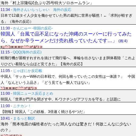
海外「村上宗隆6試合ぶり25号特大ソロホームラン」
11:34
-
海外さんいらっしゃい 海外の反応
日本で12歳タイ人少女を働かせていた男の裁判に世界が騒然！←「求刑が軽すぎ
る」（海外の反応）
11:30
-
かんにゅー -韓国の反応-
韓国人「台風で品不足になった沖縄のスーパーに行ってみた
ら、なぜか辛ラーメンだけ売れ残っていたんです…」
(画:4)
11:15
-
QQQ(海外の反応)
軽飛行機が屋根すれすれを抜けて飛行場へ、車輪を出さないまま胴体着陸「これよ
りひどい着陸なら山ほど見てきた」【海外の反応】
11:05
-
じゃぽにか反応帳
中国人「サッカーW杯の日本戦で、何回も映っていたこの女性は一体誰？」 中国
人「なんという上品さ」「どう見ても一般人ではない」
11:00
-
韓国ニュース反応まとめ
韓国人「世界が門戸を閉ざす中、K-ワクチンがアフリカを守る」と話題に
11:00
-
ニチカン！
【朗報】韓国人「この鉄板、3倍速く焼けるやつだ」
10:41
-
まるっと翻訳
海外「熊本地震の犠牲者がたった38人なのは驚きだ！何故こんなに少ない
の？」