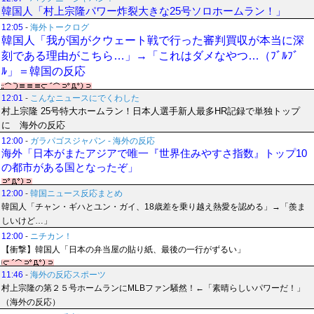
韓国人「村上宗隆パワー炸裂大きな25号ソロホームラン！」
12:05
-
海外トークログ
韓国人「我が国がクウェート戦で行った審判買収が本当に深
刻である理由がこちら…」→「これはダメなやつ…（ﾌﾞﾙﾌﾞ
ﾙ」＝韓国の反応
12:01
-
こんなニュースにでくわした
村上宗隆 25号特大ホームラン！日本人選手新人最多HR記録で単独トップ
に 海外の反応
12:00
-
ガラパゴスジャパン - 海外の反応
海外「日本がまたアジアで唯一『世界住みやすさ指数』トップ10
の都市がある国となったぞ」
12:00
-
韓国ニュース反応まとめ
韓国人「チャン・ギハとユン・ガイ、18歳差を乗り越え熱愛を認める」→「羨ま
しいけど…」
12:00
-
ニチカン！
【衝撃】韓国人「日本の弁当屋の貼り紙、最後の一行がずるい」
11:46
-
海外の反応スポーツ
村上宗隆の第２５号ホームランにMLBファン騒然！←「素晴らしいパワーだ！」
（海外の反応）