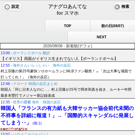
アナグロあんてな
設定
検索
for スマホ
TOP
前の日(08/07)
NEXT
2026/08/08 - 新着順(デフォ)
13:00
-
ポーランドボール 翻訳
【イギリス】両親がイギリス生まれでない人【ポーランドボール】
12:55
-
海外さんいらっしゃい 海外の反応
村上宗隆の第25号豪快ソロホームランにMLBファン騒然！←「次は大事な場面で
打ってくれ！」（海外の反応）
12:46
-
クロード-韓国の反応まとめ
韓国人「同じ日本人なのに…」村上宗隆が25号で岡本和真を抜き、ルーキー年間
最多本塁打でメジャー新記録達成
12:35
-
世界の憂鬱 海外・韓国の反応
韓国人「フランスの有力紙も大韓サッカー協会前代未聞の
不祥事を詳細に報道！」→「国際的スキャンダルに発展し
てしまう‥」
(画:1)
12:07
-
ハウメニージャパン！