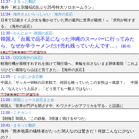
11:37
-
まるっと翻訳
海外「村上宗隆6試合ぶり25号特大ソロホームラン」
11:34
-
海外さんいらっしゃい 海外の反応
日本で12歳タイ人少女を働かせていた男の裁判に世界が騒然！←「求刑が軽すぎ
る」（海外の反応）
11:30
-
かんにゅー -韓国の反応-
韓国人「台風で品不足になった沖縄のスーパーに行ってみた
ら、なぜか辛ラーメンだけ売れ残っていたんです…」
(画:4)
11:15
-
QQQ(海外の反応)
軽飛行機が屋根すれすれを抜けて飛行場へ、車輪を出さないまま胴体着陸「これよ
りひどい着陸なら山ほど見てきた」【海外の反応】
11:05
-
じゃぽにか反応帳
中国人「サッカーW杯の日本戦で、何回も映っていたこの女性は一体誰？」 中国
人「なんという上品さ」「どう見ても一般人ではない」
11:00
-
韓国ニュース反応まとめ
韓国人「世界が門戸を閉ざす中、K-ワクチンがアフリカを守る」と話題に
11:00
-
ニチカン！
【朗報】韓国人「この鉄板、3倍速く焼けるやつだ」
10:41
-
まるっと翻訳
海外「熊本地震の犠牲者がたった38人なのは驚きだ！何故こんなに少ない
の？」