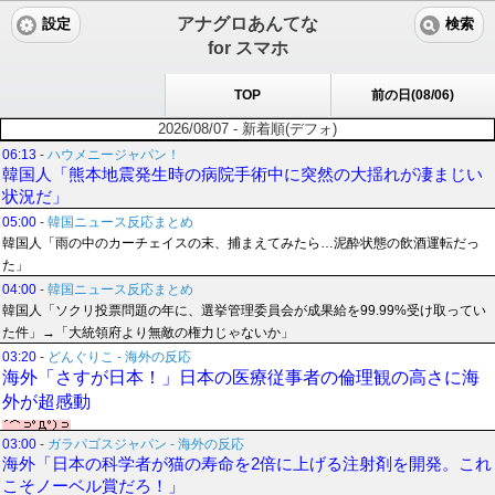
アナグロあんてな
設定
検索
for スマホ
TOP
前の日(08/06)
2026/08/07 - 新着順(デフォ)
06:13
-
ハウメニージャパン！
韓国人「熊本地震発生時の病院手術中に突然の大揺れが凄まじい
状況だ」
05:00
-
韓国ニュース反応まとめ
韓国人「雨の中のカーチェイスの末、捕まえてみたら…泥酔状態の飲酒運転だっ
た」
04:00
-
韓国ニュース反応まとめ
韓国人「ソクリ投票問題の年に、選挙管理委員会が成果給を99.99%受け取ってい
た件」→「大統領府より無敵の権力じゃないか」
03:20
-
どんぐりこ - 海外の反応
海外「さすが日本！」日本の医療従事者の倫理観の高さに海
外が超感動
03:00
-
ガラパゴスジャパン - 海外の反応
海外「日本の科学者が猫の寿命を2倍に上げる注射剤を開発。これ
こそノーベル賞だろ！」