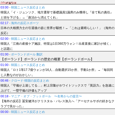
03:00
-
韓国ニュース反応まとめ
韓国人「イ・ジュンソク、地方選挙で基礎議員1議席のみ獲得し『全て私の責任』
と頭を下げる」→「政治から消えてくれ」
02:17
-
海外の反応スポーツ
日本の大相撲力士の引退後の姿に世界が騒然！←「これは素晴らしい！」（海外の
反応）
02:00
-
韓国ニュース反応まとめ
韓国人「江南の産後ケア施設、特室は1日360万ウォン！出産直後に家計が傾く」
と話題に
01:00
-
ポーランドボール 翻訳
【ポーランド】ポーランドの歴史の概要【ポーランドボール】
01:00
-
韓国ニュース反応まとめ
韓国人「ロト1等17.7億ウォンが16人…自動選択15か所、手動1か所」→「毎回同
じ人数なのがおかしい」
00:46
-
クロード-韓国の反応まとめ
韓国人「守備が上達してる…」村上宗隆がホワイトソックスで『英語力』を急速に
上げて、一塁守備の評価もアップ
00:18
-
マニア・オブ・フットボール 〜名将からの提言〜
【海外の反応】冨安健洋がクリスタル・パレス加入へ「アーセナルサポの好きなク
ラブで良かった」
00:00
-
韓国ニュース反応まとめ