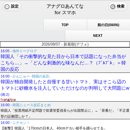
アナグロあんてな
設定
検索
for スマホ
TOP
前の日(08/06)
NEXT
2026/08/07 - 新着順(デフォ)
16:05
-
海外トークログ
韓国人「その衝撃的な見た目から日本で話題になった弁当が
こちら…」→「どんな刺激的な味なんだ…？（ﾌﾞﾙﾌﾞﾙ」＝韓
国の反応
16:00
-
かんにゅー -韓国の反応-
韓国が独自開発したと自慢する甘いトマト、実はそこら辺の
トマトに砂糖水を注入していただけなのが判明して大問題にw
(画:2)
16:00
-
韓国ニュース反応まとめ
韓国人「投票用紙不足問題で前選管委員長らが出国禁止に」→「茶番だ」「不正選
挙の証拠隠しか？」
16:00
-
ニチカン！
【衝撃】韓国人「170cmの日本人、40cmデカい相手を踊らせてる」