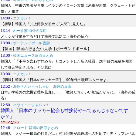
韓国人「中東の緊張が再燃…イランのドローン攻撃に米軍が迎撃、クウェートも迎
撃」と報道
14:00
-
ニチカン！
【衝撃】韓国人「井上尚弥が初めて“人間”に見えた」
13:14
-
わーすぽ 海外の反応
メッシが守備をするだけで海外で話題に（海外の反応）
13:00
-
ポーランドボール 翻訳
【韓国】韓国の行きたい大学【ポーランドボール】
13:00
-
韓国ニュース反応まとめ
韓国人「『不平を言わず辞めろ』とコメントした新入社員、20年目の先輩を嘲笑
して身元特定される」と話題に
13:00
-
ニチカン！
【朗報】韓国人「日本のサッカー選手、90年代の映画スターかよ」
12:52
-
海外さんいらっしゃい 海外の反応
日本が学校外の危機管理を見直し！←「教師たちがいい加減だからね」（海外の反
応）
12:50
-
ハウメニージャパン！
韓国人「日本のサッカー協会も性接待やってるんじゃないです
か？」
12:46
-
クロード-韓国の反応まとめ
韓国人「メジャー最高の打者だ…」村上宗隆が高速球への対応で世界トップレベル