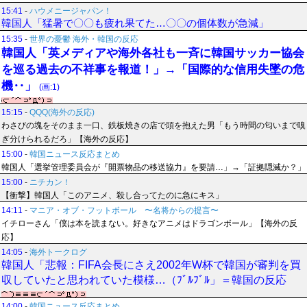
15:41
-
ハウメニージャパン！
韓国人「猛暑で〇〇も疲れ果てた…〇〇の個体数が急減」
15:35
-
世界の憂鬱 海外・韓国の反応
韓国人「英メディアや海外各社も一斉に韓国サッカー協会
を巡る過去の不祥事を報道！」→「国際的な信用失墜の危
機‥」
(画:1)
15:15
-
QQQ(海外の反応)
わさびの塊をそのまま一口、鉄板焼きの店で頭を抱えた男「もう時間の匂いまで嗅
ぎ分けられるだろ」【海外の反応】
15:00
-
韓国ニュース反応まとめ
韓国人「選挙管理委員会が『開票物品の移送協力』を要請…」→「証拠隠滅か？」
15:00
-
ニチカン！
【衝撃】韓国人「このアニメ、殺し合ってたのに急にキス」
14:11
-
マニア・オブ・フットボール 〜名将からの提言〜
イチローさん「僕は本を読まない。好きなアニメはドラゴンボール」【海外の反
応】
14:05
-
海外トークログ
韓国人「悲報：FIFA会長にさえ2002年W杯で韓国が審判を買
収していたと思われていた模様…（ﾌﾞﾙﾌﾞﾙ」＝韓国の反応
14:00
-
韓国ニュース反応まとめ