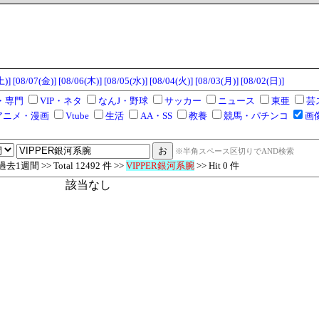
土)]
[08/07(金)]
[08/06(木)]
[08/05(水)]
[08/04(火)]
[08/03(月)]
[08/02(日)]
・専門
VIP・ネタ
なんJ・野球
サッカー
ニュース
東亜
芸
アニメ・漫画
Vtube
生活
AA・SS
教養
競馬・パチンコ
画
※半角スペース区切りでAND検索
1週間 >> Total 12492 件 >>
VIPPER銀河系腕
>> Hit 0 件
該当なし