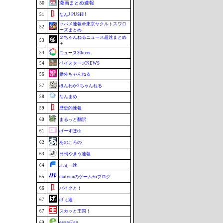
50
漫画まとめ速報
51
なんJ PUSH!!
ツバメ速報＠東京ヤクルトスワロ
52
ーズまとめ
２ちゃんねるニュース超速まとめ
53
＋
54
ニュース30over
54
ベイスターズNEWS
56
婚外ちゃんねる
57
ほんわか2ちゃんねる
58
なんまめ
59
歴史的速報
60
まるっと翻訳
61
げーすぽch
62
あのころの
63
日刊やきう速報
64
ふぇー速
65
mutyunのゲーム+αブログ
66
バイクと！
67
げぇ速
67
スカッと王国！
69
easterEgg