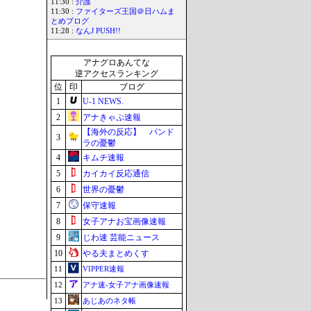
11:30 :
介護
11:30 :
ファイターズ王国＠日ハムま
とめブログ
11:28 :
なんJ PUSH!!
アナグロあんてな
逆アクセスランキング
位
印
ブログ
1
U-1 NEWS.
2
アナきゃぷ速報
【海外の反応】 パンド
3
ラの憂鬱
4
キムチ速報
5
カイカイ反応通信
6
世界の憂鬱
7
保守速報
8
女子アナお宝画像速報
9
じわ速 芸能ニュース
10
やる夫まとめくす
11
VIPPER速報
12
アナ速‐女子アナ画像速報
13
あじあのネタ帳