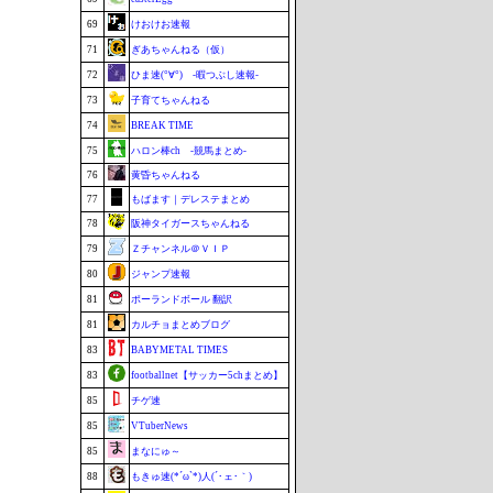
69
けおけお速報
71
ぎあちゃんねる（仮）
72
ひま速(°∀°) -暇つぶし速報-
73
子育てちゃんねる
74
BREAK TIME
75
ハロン棒ch -競馬まとめ-
76
黄昏ちゃんねる
77
もばます｜デレステまとめ
78
阪神タイガースちゃんねる
79
Ｚチャンネル＠ＶＩＰ
80
ジャンプ速報
81
ポーランドボール 翻訳
81
カルチョまとめブログ
83
BABYMETAL TIMES
83
footballnet【サッカー5chまとめ】
85
チゲ速
85
VTuberNews
85
まなにゅ～
88
もきゅ速(*´ω`*)人(´･ェ･｀)