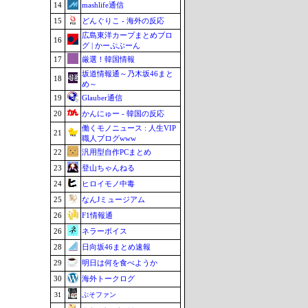
14
mashlife通信
15
どんぐりこ - 海外の反応
広島東洋カープまとめブロ
16
グ | かーぷぶーん
17
厳選！韓国情報
坂道情報通～乃木坂46まと
18
め～
19
Glauber通信
20
かんにゅー - 韓国の反応
働くモノニュース : 人生VIP
21
職人ブログwww
22
汎用型自作PCまとめ
23
登山ちゃんねる
24
ヒロイモノ中毒
25
なんJミュージアム
26
F1情報通
26
ネラーボイス
28
日向坂46まとめ速報
29
明日は何を食べようか
30
海外トークログ
31
ぷそファン