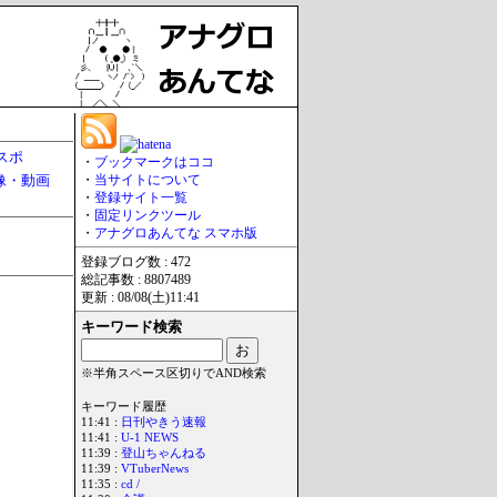
スポ
・
ブックマークはココ
像・動画
・
当サイトについて
・
登録サイト一覧
・
固定リンクツール
・
アナグロあんてな スマホ版
登録ブログ数 : 472
総記事数 : 8807489
更新 : 08/08(土)11:41
キーワード検索
※半角スペース区切りでAND検索
キーワード履歴
11:41 :
日刊やきう速報
11:41 :
U-1 NEWS
11:39 :
登山ちゃんねる
11:39 :
VTuberNews
11:35 :
cd /