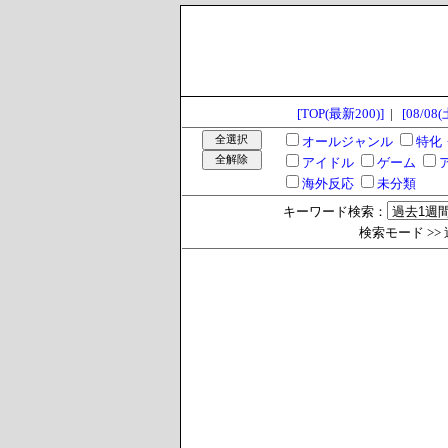
[TOP(最新200)]
|
[08/08(
オールジャンル
特化
アイドル
ゲーム
海外反応
未分類
キーワード検索：
検索モード >> 過去