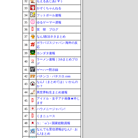
32
もえるあじあ(･∀･)
33
かぞくちゃんねる
34
フットボール速報
35
ゆるゲーマー遅報
36
笑 韓 ブログ
37
なんJ政治ネタまとめ
ガラパゴスジャパン-海外の反
38
応
39
カンダタ速報
ラーメン速報｜2chまとめブロ
40
グ
41
ゲーハー黙示録
42
パチンコ・パチスロ.com
なんJ（まとめては）いかんの
43
か？
44
異世界転生まとめ速報
アイドル・女子アナ画像★吟じ
45
ます
45
ハウメニージャパン!
47
くまニュース
48
/)；｀ω´)＜国家総動員報
なんでも受信遅報@なんJ・お
49
んJまとめ