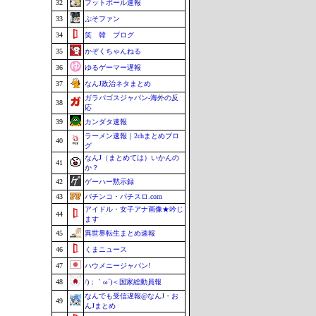
32
フットボール速報
33
ぷそファン
34
笑 韓 ブログ
35
かぞくちゃんねる
36
ゆるゲーマー遅報
37
なんJ政治ネタまとめ
ガラパゴスジャパン-海外の反
38
応
39
カンダタ速報
ラーメン速報｜2chまとめブロ
40
グ
なんJ（まとめては）いかんの
41
か？
42
ゲーハー黙示録
43
パチンコ・パチスロ.com
アイドル・女子アナ画像★吟じ
44
ます
45
異世界転生まとめ速報
46
くまニュース
47
ハウメニージャパン!
48
/)；｀ω´)＜国家総動員報
なんでも受信遅報@なんJ・お
49
んJまとめ