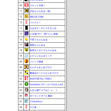
69
スカッと王国！
71
ぎあちゃんねる（仮）
72
BREAK TIME
73
バイクと！
74
もばます｜デレステまとめ
75
ひま速(°∀°) -暇つぶし速報-
76
子育てちゃんねる
77
黄昏ちゃんねる
78
阪神タイガースちゃんねる
79
Ｚチャンネル＠ＶＩＰ
80
ジャンプ速報
80
カルチョまとめブログ
82
鷹速@ホークスまとめブログ
83
BABYMETAL TIMES
83
footballnet【サッカー5chまとめ】
85
もきゅ速(*´ω`*)人(´･ェ･｀)
86
ポーランドボール 翻訳
87
VTuberNews
88
チゲ速