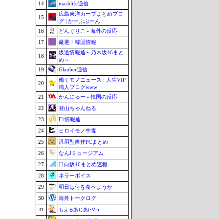
14
mashlife通信
広島東洋カープまとめブロ
15
グ | かーぷぶーん
16
どんぐりこ - 海外の反応
17
厳選！韓国情報
坂道情報通～乃木坂46まと
18
め～
19
Glauber通信
働くモノニュース : 人生VIP
20
職人ブログwww
21
かんにゅー - 韓国の反応
22
登山ちゃんねる
23
F1情報通
24
ヒロイモノ中毒
25
汎用型自作PCまとめ
26
なんJミュージアム
27
日向坂46まとめ速報
28
ネラーボイス
29
明日は何を食べようか
30
海外トークログ
31
もえるあじあ(･∀･)