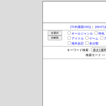
[TOP(最新200)]
|
[08/07(
オールジャンル
特化
アイドル
ゲーム
海外反応
未分類
キーワード検索：
検索モード >> 過去