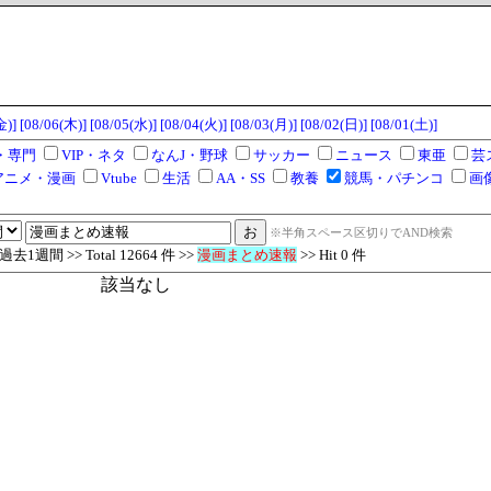
金)]
[08/06(木)]
[08/05(水)]
[08/04(火)]
[08/03(月)]
[08/02(日)]
[08/01(土)]
・専門
VIP・ネタ
なんJ・野球
サッカー
ニュース
東亜
芸
アニメ・漫画
Vtube
生活
AA・SS
教養
競馬・パチンコ
画
※半角スペース区切りでAND検索
1週間 >> Total 12664 件 >>
漫画まとめ速報
>> Hit 0 件
該当なし