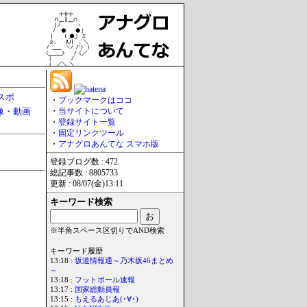
スポ
・
ブックマークはココ
像・動画
・
当サイトについて
・
登録サイト一覧
・
固定リンクツール
・
アナグロあんてな スマホ版
登録ブログ数 : 472
総記事数 : 8805733
更新 : 08/07(金)13:11
キーワード検索
※半角スペース区切りでAND検索
キーワード履歴
13:18 :
坂道情報通～乃木坂46まとめ
～
13:18 :
フットボール速報
13:17 :
国家総動員報
13:15 :
もえるあじあ(･∀･)