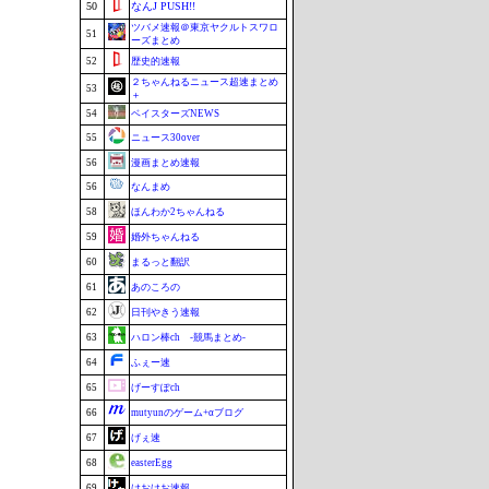
50
なんJ PUSH!!
ツバメ速報＠東京ヤクルトスワロ
51
ーズまとめ
52
歴史的速報
２ちゃんねるニュース超速まとめ
53
＋
54
ベイスターズNEWS
55
ニュース30over
56
漫画まとめ速報
56
なんまめ
58
ほんわか2ちゃんねる
59
婚外ちゃんねる
60
まるっと翻訳
61
あのころの
62
日刊やきう速報
63
ハロン棒ch -競馬まとめ-
64
ふぇー速
65
げーすぽch
66
mutyunのゲーム+αブログ
67
げぇ速
68
easterEgg
69
けおけお速報