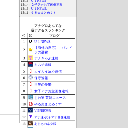
13:15 :
U-1 NEWS
13:14 :
女子アナお宝画像速報
13:13 :
U-1 NEWS.
13:11 :
やる夫まとめくす
アナグロあんてな
逆アクセスランキング
位
印
ブログ
1
U-1 NEWS.
【海外の反応】 パンド
2
ラの憂鬱
3
アナきゃぷ速報
4
キムチ速報
5
カイカイ反応通信
6
保守速報
7
世界の憂鬱
8
女子アナお宝画像速報
9
じわ速 芸能ニュース
10
やる夫まとめくす
11
VIPPER速報
12
アナ速‐女子アナ画像速報
13
あじあのネタ帳