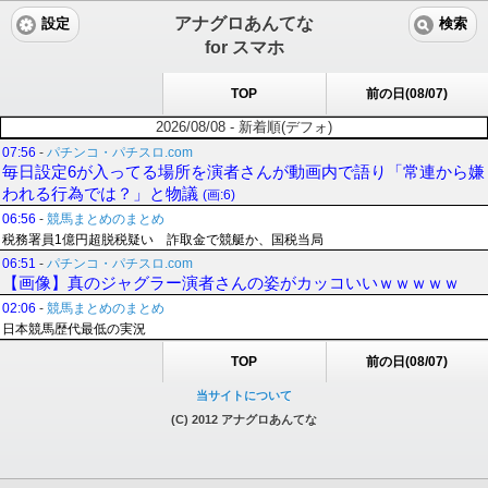
アナグロあんてな
設定
検索
for スマホ
TOP
前の日(08/07)
2026/08/08 - 新着順(デフォ)
07:56
-
パチンコ・パチスロ.com
毎日設定6が入ってる場所を演者さんが動画内で語り「常連から嫌
われる行為では？」と物議
(画:6)
06:56
-
競馬まとめのまとめ
税務署員1億円超脱税疑い 詐取金で競艇か、国税当局
06:51
-
パチンコ・パチスロ.com
【画像】真のジャグラー演者さんの姿がカッコいいｗｗｗｗｗ
02:06
-
競馬まとめのまとめ
日本競馬歴代最低の実況
TOP
前の日(08/07)
当サイトについて
(C) 2012 アナグロあんてな