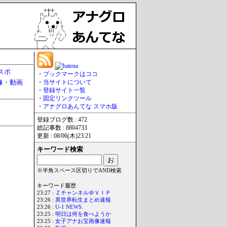
スポ
・
ブックマークはココ
像・動画
・
当サイトについて
・
登録サイト一覧
・
固定リンクツール
・
アナグロあんてな スマホ版
登録ブログ数 : 472
総記事数 : 8804733
更新 : 08/06(木)23:21
キーワード検索
※半角スペース区切りでAND検索
キーワード履歴
23:27 :
Ｚチャンネル＠ＶＩＰ
23:26 :
異世界転生まとめ速報
23:26 :
U-1 NEWS.
23:25 :
明日は何を食べようか
23:25 :
女子アナお宝画像速報