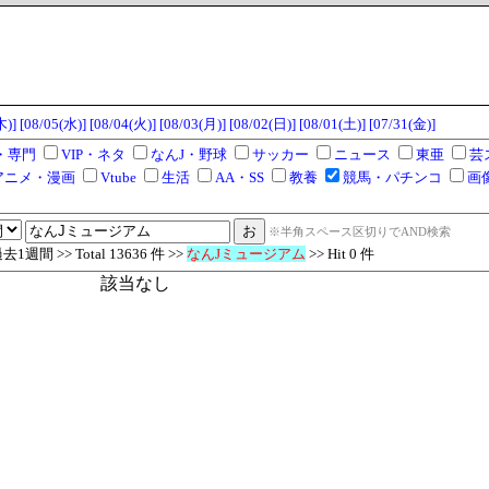
木)]
[08/05(水)]
[08/04(火)]
[08/03(月)]
[08/02(日)]
[08/01(土)]
[07/31(金)]
・専門
VIP・ネタ
なんJ・野球
サッカー
ニュース
東亜
芸
アニメ・漫画
Vtube
生活
AA・SS
教養
競馬・パチンコ
画
※半角スペース区切りでAND検索
週間 >> Total 13636 件 >>
なんJミュージアム
>> Hit 0 件
該当なし