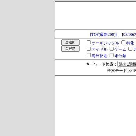
[TOP(最新200)]
|
[08/06(
オールジャンル
特化
アイドル
ゲーム
海外反応
未分類
キーワード検索：
検索モード >> 過去1