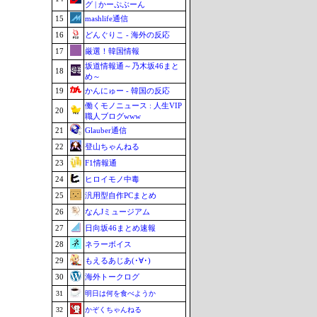
グ | かーぷぶーん
15
mashlife通信
16
どんぐりこ - 海外の反応
17
厳選！韓国情報
坂道情報通～乃木坂46まと
18
め～
19
かんにゅー - 韓国の反応
働くモノニュース : 人生VIP
20
職人ブログwww
21
Glauber通信
22
登山ちゃんねる
23
F1情報通
24
ヒロイモノ中毒
25
汎用型自作PCまとめ
26
なんJミュージアム
27
日向坂46まとめ速報
28
ネラーボイス
29
もえるあじあ(･∀･)
30
海外トークログ
31
明日は何を食べようか
32
かぞくちゃんねる