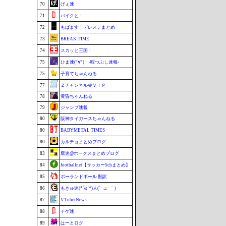
70
げぇ速
71
バイクと！
72
もばます｜デレステまとめ
73
BREAK TIME
74
スカッと王国！
75
ひま速(°∀°) -暇つぶし速報-
75
子育てちゃんねる
77
Ｚチャンネル＠ＶＩＰ
78
黄昏ちゃんねる
79
ジャンプ速報
80
阪神タイガースちゃんねる
80
BABYMETAL TIMES
80
カルチョまとめブログ
83
鷹速@ホークスまとめブログ
84
footballnet【サッカー5chまとめ】
85
ポーランドボール 翻訳
86
もきゅ速(*´ω`*)人(´･ェ･｀)
87
VTuberNews
88
チゲ速
89
はーとログ