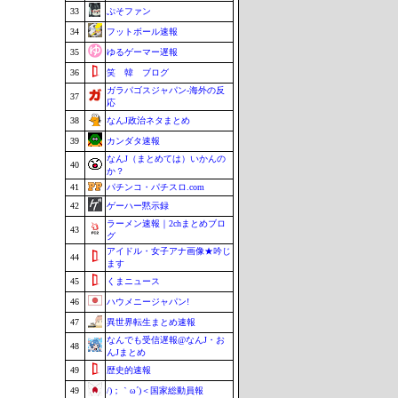
33
ぷそファン
34
フットボール速報
35
ゆるゲーマー遅報
36
笑 韓 ブログ
ガラパゴスジャパン-海外の反
37
応
38
なんJ政治ネタまとめ
39
カンダタ速報
なんJ（まとめては）いかんの
40
か？
41
パチンコ・パチスロ.com
42
ゲーハー黙示録
ラーメン速報｜2chまとめブロ
43
グ
アイドル・女子アナ画像★吟じ
44
ます
45
くまニュース
46
ハウメニージャパン!
47
異世界転生まとめ速報
なんでも受信遅報@なんJ・お
48
んJまとめ
49
歴史的速報
49
/)；｀ω´)＜国家総動員報