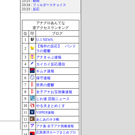
23:25 :
動画
23:24 :
フィルダースチョイス
23:23 :
反応
アナグロあんてな
逆アクセスランキング
位
印
ブログ
1
U-1 NEWS.
【海外の反応】 パンド
2
ラの憂鬱
3
アナきゃぷ速報
4
カイカイ反応通信
5
キムチ速報
6
保守速報
7
世界の憂鬱
8
女子アナお宝画像速報
9
じわ速 芸能ニュース
10
やる夫まとめくす
11
VIPPER速報
12
あじあのネタ帳
13
アナ速‐女子アナ画像速報
広島東洋カープまとめブロ
14