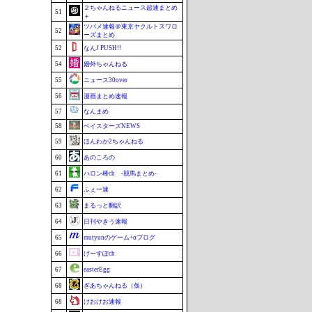
２ちゃんねるニュース超速まとめ
51
＋
ツバメ速報＠東京ヤクルトスワロ
52
ーズまとめ
52
なんJ PUSH!!
54
婚外ちゃんねる
55
ニュース30over
56
漫画まとめ速報
57
なんまめ
58
ベイスターズNEWS
59
ほんわか2ちゃんねる
60
あのころの
61
ハロン棒ch -競馬まとめ-
62
ふぇー速
63
まるっと翻訳
64
日刊やきう速報
65
mutyunのゲーム+αブログ
66
げーすぽch
67
easterEgg
68
ぎあちゃんねる（仮）
68
けおけお速報