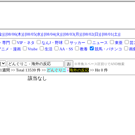
金)]
[08/06(木)]
[08/05(水)]
[08/04(火)]
[08/03(月)]
[08/02(日)]
[08/01(土)]
・専門
VIP・ネタ
なんJ・野球
サッカー
ニュース
東亜
芸
アニメ・漫画
Vtube
生活
AA・SS
教養
競馬・パチンコ
画
※半角スペース区切りでAND検索
 >> Total 13539 件 >>
どんぐりこ
-
海外の反応
>> Hit 0 件
該当なし