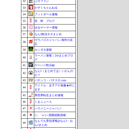
32
ぷそファン
33
かぞくちゃんねる
34
フットボール速報
35
笑 韓 ブログ
36
ゆるゲーマー遅報
37
なんJ政治ネタまとめ
ガラパゴスジャパン-海外の反
38
応
39
カンダタ速報
ラーメン速報｜2chまとめブロ
40
グ
41
ゲーハー黙示録
なんJ（まとめては）いかんの
42
か？
43
パチンコ・パチスロ.com
アイドル・女子アナ画像★吟じ
44
ます
45
異世界転生まとめ速報
46
くまニュース
47
ハウメニージャパン!
48
/)；｀ω´)＜国家総動員報
なんでも受信遅報@なんJ・お
49
んJまとめ