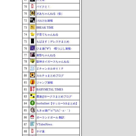
70
バイクと！
70
ぎあちゃんねる（仮）
72
けおけお速報
73
BREAK TIME
74
子育てちゃんねる
75
もばます｜デレステまとめ
76
ひま速(°∀°) -暇つぶし速報-
77
黄昏ちゃんねる
78
阪神タイガースちゃんねる
79
Ｚチャンネル＠ＶＩＰ
80
カルチョまとめブログ
81
ジャンプ速報
81
BABYMETAL TIMES
83
鷹速@ホークスまとめブログ
84
footballnet【サッカー5chまとめ】
85
もきゅ速(*´ω`*)人(´･ェ･｀)
86
ポーランドボール 翻訳
87
VTuberNews
88
チゲ速