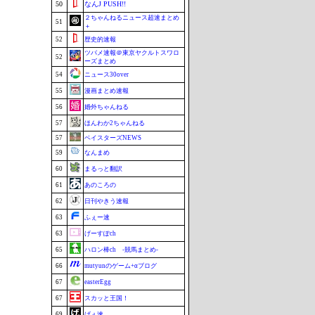
50
なんJ PUSH!!
２ちゃんねるニュース超速まとめ
51
＋
52
歴史的速報
ツバメ速報＠東京ヤクルトスワロ
52
ーズまとめ
54
ニュース30over
55
漫画まとめ速報
56
婚外ちゃんねる
57
ほんわか2ちゃんねる
57
ベイスターズNEWS
59
なんまめ
60
まるっと翻訳
61
あのころの
62
日刊やきう速報
63
ふぇー速
63
げーすぽch
65
ハロン棒ch -競馬まとめ-
66
mutyunのゲーム+αブログ
67
easterEgg
67
スカッと王国！
69
げぇ速