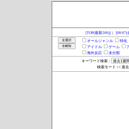
[TOP(最新200)]
|
[08/07(
オールジャンル
特化
アイドル
ゲーム
海外反応
未分類
キーワード検索：
検索モード >> 過去1週間