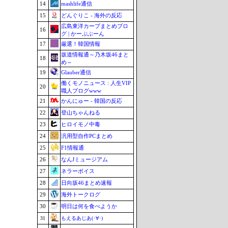
14
mashlife通信
15
どんぐりこ - 海外の反応
広島東洋カープまとめブロ
16
グ | かーぷぶーん
17
厳選！韓国情報
坂道情報通～乃木坂46まと
18
め～
19
Glauber通信
働くモノニュース : 人生VIP
20
職人ブログwww
21
かんにゅー - 韓国の反応
22
登山ちゃんねる
23
ヒロイモノ中毒
24
汎用型自作PCまとめ
25
F1情報通
26
なんJミュージアム
27
ネラーボイス
28
日向坂46まとめ速報
29
海外トークログ
30
明日は何を食べようか
31
もえるあじあ(･∀･)