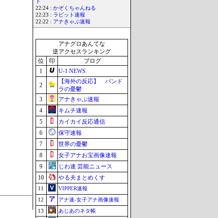
ト
22:24 :
かぞくちゃんねる
22:23 :
ラビット速報
22:22 :
アナきゃぷ速報
アナグロあんてな
逆アクセスランキング
位
印
ブログ
1
U-1 NEWS.
【海外の反応】 パンド
2
ラの憂鬱
3
アナきゃぷ速報
4
キムチ速報
5
カイカイ反応通信
6
保守速報
7
世界の憂鬱
8
女子アナお宝画像速報
9
じわ速 芸能ニュース
10
やる夫まとめくす
11
VIPPER速報
12
アナ速‐女子アナ画像速報
13
あじあのネタ帳