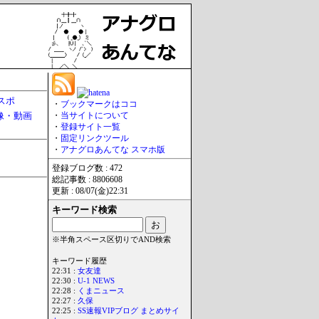
スポ
・
ブックマークはココ
像・動画
・
当サイトについて
・
登録サイト一覧
・
固定リンクツール
・
アナグロあんてな スマホ版
登録ブログ数 : 472
総記事数 : 8806608
更新 : 08/07(金)22:31
キーワード検索
※半角スペース区切りでAND検索
キーワード履歴
22:31 :
女友達
22:30 :
U-1 NEWS
22:28 :
くまニュース
22:27 :
久保
22:25 :
SS速報VIPブログ まとめサイ