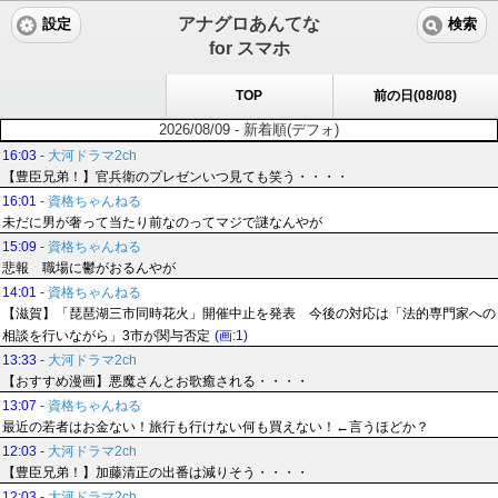
アナグロあんてな
設定
検索
for スマホ
TOP
前の日(08/08)
2026/08/09 - 新着順(デフォ)
16:03
-
大河ドラマ2ch
【豊臣兄弟！】官兵衛のプレゼンいつ見ても笑う・・・・
16:01
-
資格ちゃんねる
未だに男が奢って当たり前なのってマジで謎なんやが
15:09
-
資格ちゃんねる
悲報 職場に鬱がおるんやが
14:01
-
資格ちゃんねる
【滋賀】「琵琶湖三市同時花火」開催中止を発表 今後の対応は「法的専門家への
相談を行いながら」3市が関与否定
(画:1)
13:33
-
大河ドラマ2ch
【おすすめ漫画】悪魔さんとお歌癒される・・・・
13:07
-
資格ちゃんねる
最近の若者はお金ない！旅行も行けない何も買えない！←言うほどか？
12:03
-
大河ドラマ2ch
【豊臣兄弟！】加藤清正の出番は減りそう・・・・
12:03
-
大河ドラマ2ch