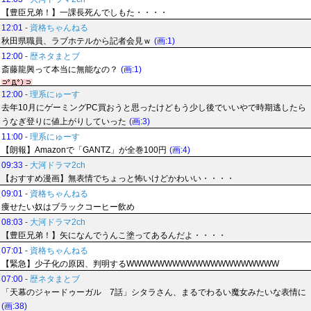
【豊臣兄弟！】一課長死んでしもた・・・・
12:01
-
資格ちゃんねる
秋田県職員、ラブホテルから記者会見ｗ
(画:1)
12:00
-
歴ネタまとブ
斎藤龍興って本当に無能なの？
(画:1)
12:00
-
理系にゅーす
去年10月にゲーミングPC買おうと思ったけどもう少し後でいいやで時期逃したら
うなぎ登りに値上がりしていった
(画:3)
11:00
-
理系にゅーす
【朗報】Amazonで「GANTZ」が全巻100円
(画:4)
09:33
-
大河ドラマ2ch
【おすすめ漫画】無表情でちょっと怖いけどかわいい・・・・
09:01
-
資格ちゃんねる
痩せたい奴はブラックコーヒー飲め
08:03
-
大河ドラマ2ch
【豊臣兄弟！】矢になんでうんこ塗ってあるんだよ・・・・
07:01
-
資格ちゃんねる
【緊急】少子化の原因、判明するWWWWWWWWWWWWWWWWWWWW
07:00
-
歴ネタまとブ
「天幕のジャードゥーガル 7話」シタラさん、まるでわるい魔女みたいな表情に
(画:38)