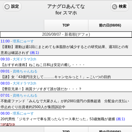
アナグロあんてな
設定
検索
for スマホ
TOP
前の日(08/06)
2026/08/07 - 新着順(デフォ)
11:00
-
理系にゅーす
【運動】運動は週1回にまとめても体脂肪が減少するとの研究結果、週3回との有
意差は確認されず
(画:1)
09:33
-
大河ドラマ2ch
【おすすめ漫画】ねこねこ日和は安定の癒し・・・・
09:01
-
資格ちゃんねる
【謎】女「43億円注文して………キャンセルっと！」←こいつの目的
08:03
-
大河ドラマ2ch
【豊臣兄弟！】画質クソすぎて誰が誰だか・・・？
07:01
-
資格ちゃんねる
不動産ファンド「みんなで大家さん」が約2881億円の債務超過 分配金の支払い
停止めぐり出資者約2500人が集団訴訟中
06:00
-
理系にゅーす
20代男性「ジモティーで車を買ったらリース車だった」53歳無職が逮捕
(画:1)