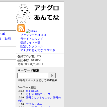
スポ
・
ブックマークはココ
像・動画
・
当サイトについて
・
登録サイト一覧
・
固定リンクツール
・
アナグロあんてな スマホ版
登録ブログ数 : 472
総記事数 : 8808153
更新 : 08/08(土)18:11
キーワード検索
※半角スペース区切りでAND検索
キーワード履歴
18:12 :
U-1 NEWS.
18:11 :
じわ速 芸能ニュース
18:10 :
海外さんいらっしゃい 海外の
反応
18:10 :
アダルトMeta