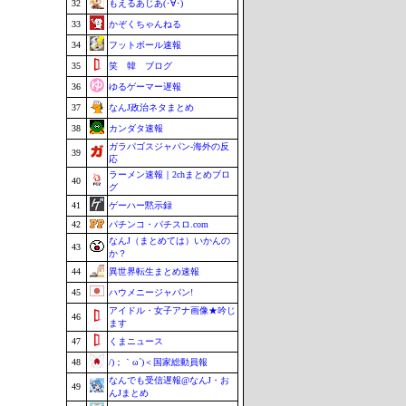
32
もえるあじあ(･∀･)
33
かぞくちゃんねる
34
フットボール速報
35
笑 韓 ブログ
36
ゆるゲーマー遅報
37
なんJ政治ネタまとめ
38
カンダタ速報
ガラパゴスジャパン-海外の反
39
応
ラーメン速報｜2chまとめブロ
40
グ
41
ゲーハー黙示録
42
パチンコ・パチスロ.com
なんJ（まとめては）いかんの
43
か？
44
異世界転生まとめ速報
45
ハウメニージャパン!
アイドル・女子アナ画像★吟じ
46
ます
47
くまニュース
48
/)；｀ω´)＜国家総動員報
なんでも受信遅報@なんJ・お
49
んJまとめ