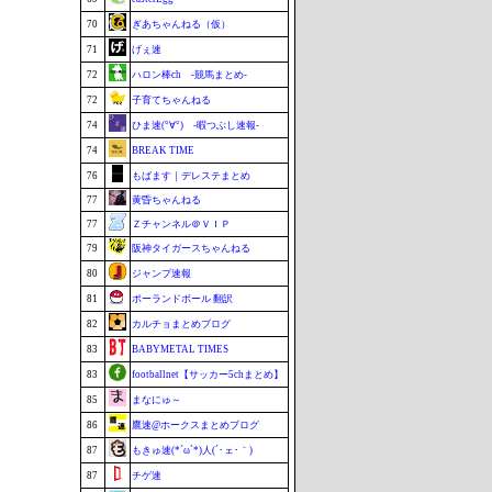
70
ぎあちゃんねる（仮）
71
げぇ速
72
ハロン棒ch -競馬まとめ-
72
子育てちゃんねる
74
ひま速(°∀°) -暇つぶし速報-
74
BREAK TIME
76
もばます｜デレステまとめ
77
黄昏ちゃんねる
77
Ｚチャンネル＠ＶＩＰ
79
阪神タイガースちゃんねる
80
ジャンプ速報
81
ポーランドボール 翻訳
82
カルチョまとめブログ
83
BABYMETAL TIMES
83
footballnet【サッカー5chまとめ】
85
まなにゅ～
86
鷹速@ホークスまとめブログ
87
もきゅ速(*´ω`*)人(´･ェ･｀)
87
チゲ速