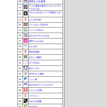
50
漫画まとめ速報
ツバメ速報＠東京ヤクルトスワロ
51
ーズまとめ
２ちゃんねるニュース超速まとめ
52
＋
52
なんJ PUSH!!
54
ベイスターズNEWS
55
ニュース30over
56
ほんわか2ちゃんねる
57
婚外ちゃんねる
58
なんまめ
59
歴史的速報
60
まるっと翻訳
61
げーすぽch
62
あのころの
63
日刊やきう速報
64
ふぇー速
65
mutyunのゲーム+αブログ
66
スカッと王国！
67
バイクと！
68
けおけお速報
69
easterEgg