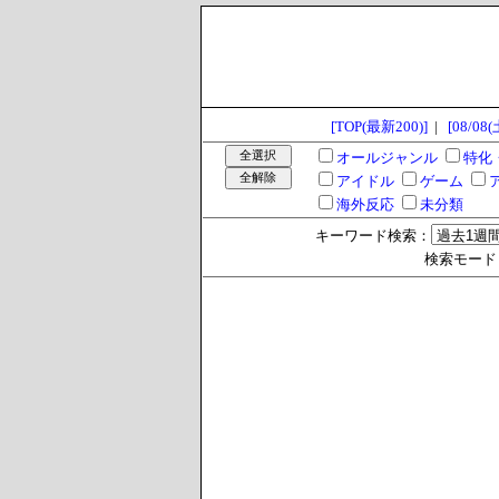
[TOP(最新200)]
|
[08/08(
オールジャンル
特化
アイドル
ゲーム
海外反応
未分類
キーワード検索：
検索モード >>