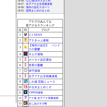
18:08 :
なんJ政治ネタまとめ
18:07 :
女子アナお宝画像速報
18:06 :
海外の反応スポーツ
18:05 :
競馬まとめのまとめ
アナグロあんてな
逆アクセスランキング
位
印
ブログ
1
U-1 NEWS.
2
アナきゃぷ速報
【海外の反応】 パンド
3
ラの憂鬱
4
キムチ速報
5
カイカイ反応通信
6
世界の憂鬱
7
保守速報
8
女子アナお宝画像速報
9
じわ速 芸能ニュース
10
やる夫まとめくす
11
VIPPER速報
12
アナ速‐女子アナ画像速報
13
あじあのネタ帳