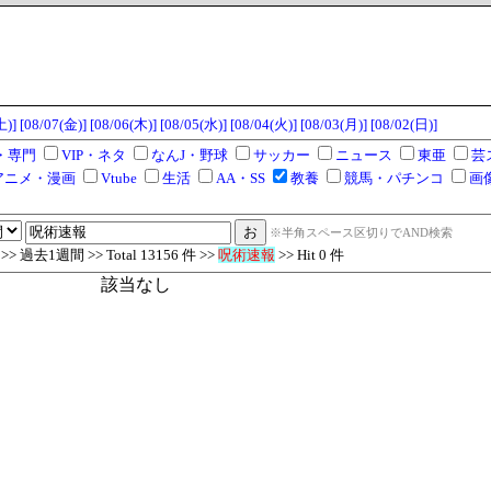
土)]
[08/07(金)]
[08/06(木)]
[08/05(水)]
[08/04(火)]
[08/03(月)]
[08/02(日)]
・専門
VIP・ネタ
なんJ・野球
サッカー
ニュース
東亜
芸
アニメ・漫画
Vtube
生活
AA・SS
教養
競馬・パチンコ
画
※半角スペース区切りでAND検索
 過去1週間 >> Total 13156 件 >>
呪術速報
>> Hit 0 件
該当なし