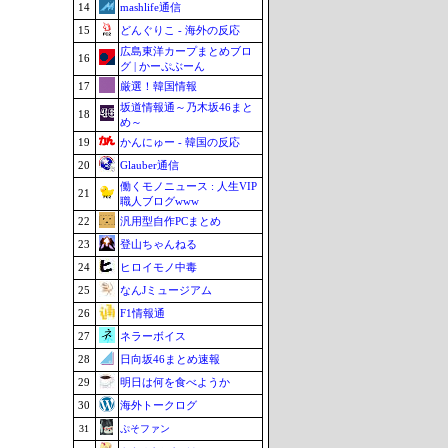
14
mashlife通信
15
どんぐりこ - 海外の反応
広島東洋カープまとめブロ
16
グ | かーぷぶーん
17
厳選！韓国情報
坂道情報通～乃木坂46まと
18
め～
19
かんにゅー - 韓国の反応
20
Glauber通信
働くモノニュース : 人生VIP
21
職人ブログwww
22
汎用型自作PCまとめ
23
登山ちゃんねる
24
ヒロイモノ中毒
25
なんJミュージアム
26
F1情報通
27
ネラーボイス
28
日向坂46まとめ速報
29
明日は何を食べようか
30
海外トークログ
31
ぷそファン