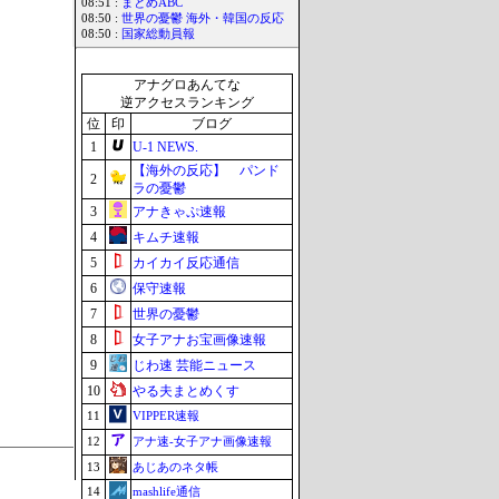
08:51 :
まとめABC
08:50 :
世界の憂鬱 海外・韓国の反応
08:50 :
国家総動員報
アナグロあんてな
逆アクセスランキング
位
印
ブログ
1
U-1 NEWS.
【海外の反応】 パンド
2
ラの憂鬱
3
アナきゃぷ速報
4
キムチ速報
5
カイカイ反応通信
6
保守速報
7
世界の憂鬱
8
女子アナお宝画像速報
9
じわ速 芸能ニュース
10
やる夫まとめくす
11
VIPPER速報
12
アナ速‐女子アナ画像速報
13
あじあのネタ帳
14
mashlife通信