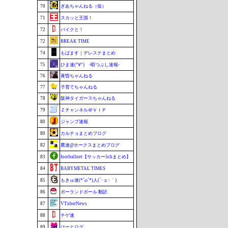
70
ぎあちゃんねる（仮）
71
スカッと王国！
72
バイクと！
72
BREAK TIME
74
もばます｜デレステまとめ
75
ひま速(°∀°) -暇つぶし速報-
76
黄昏ちゃんねる
77
子育てちゃんねる
78
阪神タイガースちゃんねる
79
Ｚチャンネル＠ＶＩＰ
80
ジャンプ速報
80
カルチョまとめブログ
82
鷹速@ホークスまとめブログ
83
footballnet【サッカー5chまとめ】
84
BABYMETAL TIMES
85
もきゅ速(*´ω`*)人(´･ェ･｀)
86
ポーランドボール 翻訳
87
VTuberNews
88
チゲ速
89
はーとログ