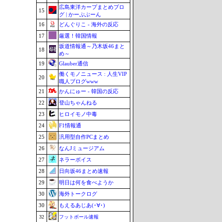
広島東洋カープまとめブロ
15
グ | かーぷぶーん
16
どんぐりこ - 海外の反応
17
厳選！韓国情報
坂道情報通～乃木坂46まと
18
め～
19
Glauber通信
働くモノニュース : 人生VIP
20
職人ブログwww
21
かんにゅー - 韓国の反応
22
登山ちゃんねる
23
ヒロイモノ中毒
24
F1情報通
25
汎用型自作PCまとめ
26
なんJミュージアム
27
ネラーボイス
28
日向坂46まとめ速報
29
明日は何を食べようか
30
海外トークログ
30
もえるあじあ(･∀･)
32
フットボール速報