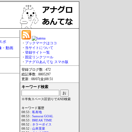
スポ
・
ブックマークはココ
像・動画
・
当サイトについて
・
登録サイト一覧
・
固定リンクツール
・
アナグロあんてな スマホ版
登録ブログ数 : 472
総記事数 : 8805297
更新 : 08/07(金)08:51
キーワード検索
※半角スペース区切りでAND検索
キーワード履歴
08:53 :
私有地
08:53 :
Samurai GOAL
08:53 :
BREAK TIME
08:52 :
ネラーボイス
08:52 :
山本里菜