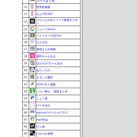
ローズまとめ
51
歴史的速報
51
なんJ PUSH!!
２ちゃんねるニュース超速まとめ
53
＋
54
ニュース30over
54
ベイスターズNEWS
56
なんまめ
57
漫画まとめ速報
58
婚外ちゃんねる
59
ほんわか2ちゃんねる
60
あのころの
61
まるっと翻訳
62
日刊やきう速報
63
ハロン棒ch -競馬まとめ-
64
ふぇー速
65
げーすぽch
66
mutyunのゲーム+αブログ
67
easterEgg
68
げぇ速
69
けおけお速報