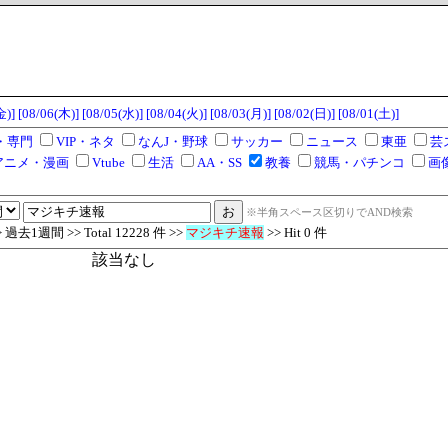
金)]
[08/06(木)]
[08/05(水)]
[08/04(火)]
[08/03(月)]
[08/02(日)]
[08/01(土)]
・専門
VIP・ネタ
なんJ・野球
サッカー
ニュース
東亜
芸
アニメ・漫画
Vtube
生活
AA・SS
教養
競馬・パチンコ
画
※半角スペース区切りでAND検索
去1週間 >> Total 12228 件 >>
マジキチ速報
>> Hit 0 件
該当なし