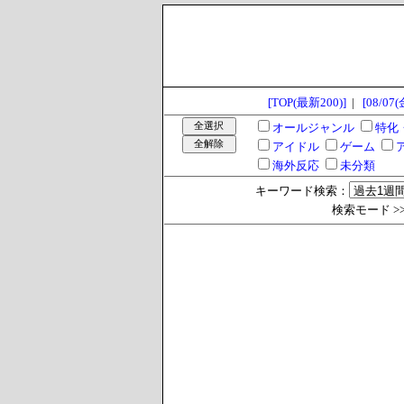
[TOP(最新200)]
|
[08/07(
オールジャンル
特化
アイドル
ゲーム
海外反応
未分類
キーワード検索：
検索モード >> 過