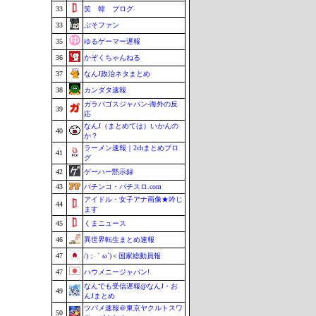
33
笑 韓 ブログ
33
ぷそファン
35
ゆるゲーマー遅報
36
かぞくちゃんねる
37
なんJ政治ネタまとめ
38
カンダタ速報
ガラパゴスジャパン-海外の反
39
応
なんJ（まとめては）いかんの
40
か？
ラーメン速報｜2chまとめブロ
41
グ
42
ゲーハー黙示録
43
パチンコ・パチスロ.com
アイドル・女子アナ画像★吟じ
44
ます
45
くまニュース
46
異世界転生まとめ速報
47
/)；｀ω´)＜国家総動員報
47
ハウメニージャパン!
なんでも受信遅報@なんJ・お
49
んJまとめ
ツバメ速報＠東京ヤクルトスワ
50