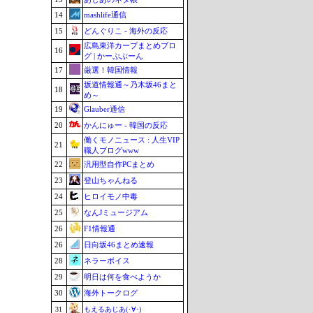
14
mashlife通信
15
どんぐりこ - 海外の反応
広島東洋カープまとめブロ
16
グ | かーぷぶーん
17
厳選！韓国情報
坂道情報通～乃木坂46まと
18
め～
19
Glauber通信
20
かんにゅー - 韓国の反応
働くモノニュース : 人生VIP
21
職人ブログwww
22
汎用型自作PCまとめ
23
登山ちゃんねる
24
ヒロイモノ中毒
25
なんJミュージアム
26
F1情報通
26
日向坂46まとめ速報
28
ネラーボイス
29
明日は何を食べようか
30
海外トークログ
31
もえるあじあ(･∀･)