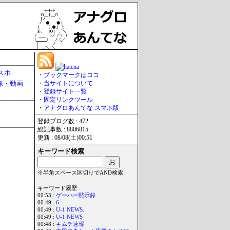
スポ
・
ブックマークはココ
像・動画
・
当サイトについて
・
登録サイト一覧
・
固定リンクツール
・
アナグロあんてな スマホ版
登録ブログ数 : 472
総記事数 : 8806815
更新 : 08/08(土)00:51
キーワード検索
※半角スペース区切りでAND検索
キーワード履歴
00:53 :
ゲーハー黙示録
00:49 :
6
00:49 :
U-1 NEWS.
00:49 :
U-1 NEWS
00:48 :
キムチ速報