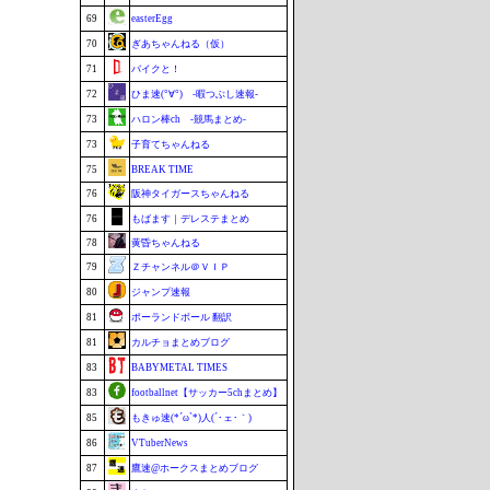
69
easterEgg
70
ぎあちゃんねる（仮）
71
バイクと！
72
ひま速(°∀°) -暇つぶし速報-
73
ハロン棒ch -競馬まとめ-
73
子育てちゃんねる
75
BREAK TIME
76
阪神タイガースちゃんねる
76
もばます｜デレステまとめ
78
黄昏ちゃんねる
79
Ｚチャンネル＠ＶＩＰ
80
ジャンプ速報
81
ポーランドボール 翻訳
81
カルチョまとめブログ
83
BABYMETAL TIMES
83
footballnet【サッカー5chまとめ】
85
もきゅ速(*´ω`*)人(´･ェ･｀)
86
VTuberNews
87
鷹速@ホークスまとめブログ