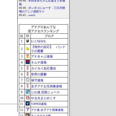
00:48 :
本田未央ちゃん応援まとめ速
報
00:46 :
ポンポコにゅーす - 三日月狸
璃のアニメ感想サイ
00:45 :
watch
アナグロあんてな
逆アクセスランキング
位
印
ブログ
1
U-1 NEWS.
【海外の反応】 パンド
2
ラの憂鬱
3
アナきゃぷ速報
4
キムチ速報
5
カイカイ反応通信
6
世界の憂鬱
7
保守速報
8
女子アナお宝画像速報
9
じわ速 芸能ニュース
10
やる夫まとめくす
11
VIPPER速報
12
アナ速‐女子アナ画像速報
13
あじあのネタ帳