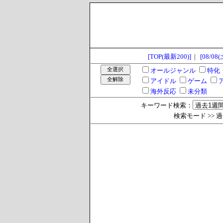
[TOP(最新200)]
|
[08/08(
オールジャンル
特化
アイドル
ゲーム
海外反応
未分類
キーワード検索：
検索モード >> 過去1