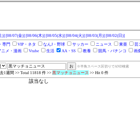
土)]
[08/07(金)]
[08/06(木)]
[08/05(水)]
[08/04(火)]
[08/03(月)]
[08/02(日)]
・専門
VIP・ネタ
なんJ・野球
サッカー
ニュース
東亜
芸
アニメ・漫画
Vtube
生活
AA・SS
教養
競馬・パチンコ
画
※半角スペース区切りでAND検索
週間 >> Total 11818 件 >>
黒マッチョニュース
>> Hit 0 件
該当なし