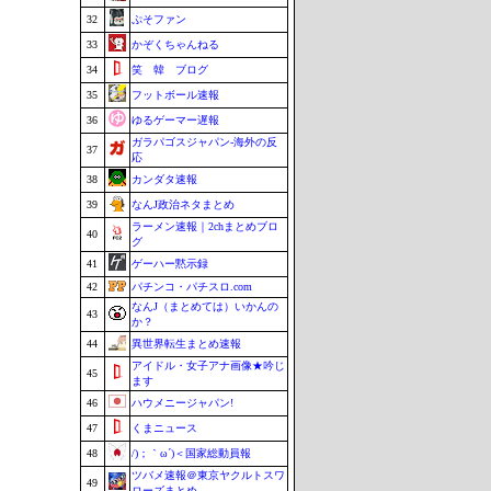
32
ぷそファン
33
かぞくちゃんねる
34
笑 韓 ブログ
35
フットボール速報
36
ゆるゲーマー遅報
ガラパゴスジャパン-海外の反
37
応
38
カンダタ速報
39
なんJ政治ネタまとめ
ラーメン速報｜2chまとめブロ
40
グ
41
ゲーハー黙示録
42
パチンコ・パチスロ.com
なんJ（まとめては）いかんの
43
か？
44
異世界転生まとめ速報
アイドル・女子アナ画像★吟じ
45
ます
46
ハウメニージャパン!
47
くまニュース
48
/)；｀ω´)＜国家総動員報
ツバメ速報＠東京ヤクルトスワ
49
ローズまとめ