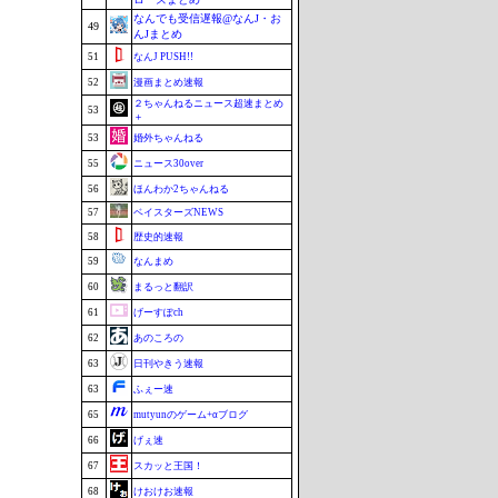
なんでも受信遅報@なんJ・お
49
んJまとめ
51
なんJ PUSH!!
52
漫画まとめ速報
２ちゃんねるニュース超速まとめ
53
＋
53
婚外ちゃんねる
55
ニュース30over
56
ほんわか2ちゃんねる
57
ベイスターズNEWS
58
歴史的速報
59
なんまめ
60
まるっと翻訳
61
げーすぽch
62
あのころの
63
日刊やきう速報
63
ふぇー速
65
mutyunのゲーム+αブログ
66
げぇ速
67
スカッと王国！
68
けおけお速報