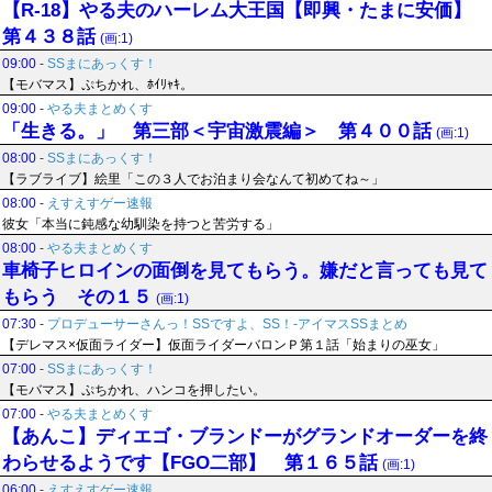
【R-18】やる夫のハーレム大王国【即興・たまに安価】
第４３８話
(画:1)
09:00
-
SSまにあっくす！
【モバマス】ぷちかれ、ﾎｲﾘｬｷ。
09:00
-
やる夫まとめくす
「生きる。」 第三部＜宇宙激震編＞ 第４００話
(画:1)
08:00
-
SSまにあっくす！
【ラブライブ】絵里「この３人でお泊まり会なんて初めてね～」
08:00
-
えすえすゲー速報
彼女「本当に鈍感な幼馴染を持つと苦労する」
08:00
-
やる夫まとめくす
車椅子ヒロインの面倒を見てもらう。嫌だと言っても見て
もらう その１５
(画:1)
07:30
-
プロデューサーさんっ！SSですよ、SS！-アイマスSSまとめ
【デレマス×仮面ライダー】仮面ライダーバロンＰ第１話「始まりの巫女」
07:00
-
SSまにあっくす！
【モバマス】ぷちかれ、ハンコを押したい。
07:00
-
やる夫まとめくす
【あんこ】ディエゴ・ブランドーがグランドオーダーを終
わらせるようです【FGO二部】 第１６５話
(画:1)
06:00
-
えすえすゲー速報