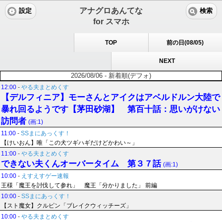
アナグロあんてな
設定
検索
for スマホ
TOP
前の日(08/05)
NEXT
2026/08/06 - 新着順(デフォ)
12:00
-
やる夫まとめくす
【デルフィニア】モーさんとアイクはアベルドルン大陸で
暴れ回るようです【茅田砂湖】 第百十話：思いがけない
訪問者
(画:1)
11:00
-
SSまにあっくす！
【けいおん】唯「この犬ツギハギだけどかわい～」
11:00
-
やる夫まとめくす
できない夫くんオーバータイム 第３７話
(画:1)
10:00
-
えすえすゲー速報
王様「魔王を討伐して参れ」 魔王「分かりました」 前編
10:00
-
SSまにあっくす！
【スト魔女】クルピン「ブレイクウィッチーズ」
10:00
-
やる夫まとめくす