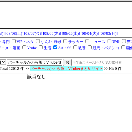
日)]
[08/08(土)]
[08/07(金)]
[08/06(木)]
[08/05(水)]
[08/04(火)]
[08/03(月)]
・専門
VIP・ネタ
なんJ・野球
サッカー
ニュース
東亜
芸
アニメ・漫画
Vtube
生活
AA・SS
教養
競馬・パチンコ
画
※半角スペース区切りでAND検索
al 12012 件 >>
バーチャルかわら版：VTuberまとめサイト
>> Hit 0 件
該当なし