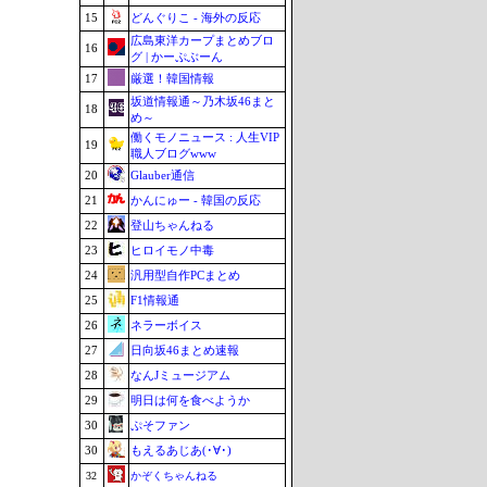
15
どんぐりこ - 海外の反応
広島東洋カープまとめブロ
16
グ | かーぷぶーん
17
厳選！韓国情報
坂道情報通～乃木坂46まと
18
め～
働くモノニュース : 人生VIP
19
職人ブログwww
20
Glauber通信
21
かんにゅー - 韓国の反応
22
登山ちゃんねる
23
ヒロイモノ中毒
24
汎用型自作PCまとめ
25
F1情報通
26
ネラーボイス
27
日向坂46まとめ速報
28
なんJミュージアム
29
明日は何を食べようか
30
ぷそファン
30
もえるあじあ(･∀･)
32
かぞくちゃんねる