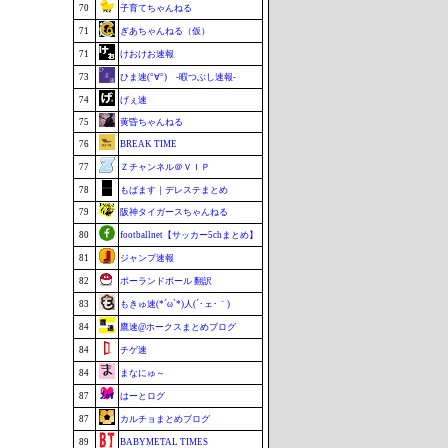
70
子育てちゃんねる
71
ぎあちゃんねる（仮）
71
けおけお速報
73
ひま速(°∀°) -暇つぶし速報-
74
げぇ速
75
黄昏ちゃんねる
76
BREAK TIME
77
Ｚチャンネル＠ＶＩＰ
78
もばます｜デレステまとめ
79
阪神タイガースちゃんねる
80
footballnet【サッカー5chまとめ】
81
ジャンプ速報
82
ポーランドボール 翻訳
83
もきゅ速(*´ω`*)人(´･ェ･｀)
84
鷹速@ホークスまとめブログ
84
チゲ速
84
まなにゅ～
87
はーとログ
87
カルチョまとめブログ
89
BABYMETAL TIMES