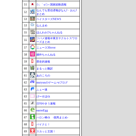
51
/)；｀ω´)＜国家総動員報
なんでも受信遅報@なんJ・おんJ
52
まとめ
53
ベイスターズNEWS
53
なんまめ
55
ほんわか2ちゃんねる
ツバメ速報＠東京ヤクルトスワロ
55
ーズまとめ
57
ニュース30over
58
婚外ちゃんねる
59
歴史的速報
60
まるっと翻訳
61
あのころの
62
mutyunのゲーム+αブログ
63
ふぇー速
63
げーすぽch
65
日刊やきう速報
66
easterEgg
67
ハロン棒ch -競馬まとめ-
68
バイクと！
69
スカッと王国！