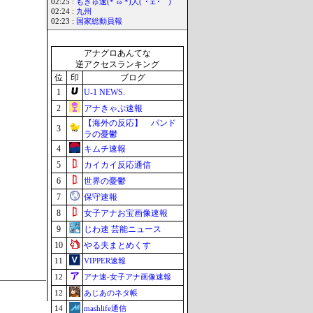
02:25 :
もきゅ速(*´ω`*)人(´･ェ･｀)
02:24 :
九州
02:23 :
国家総動員報
アナグロあんてな
逆アクセスランキング
位
印
ブログ
1
U-1 NEWS.
2
アナきゃぷ速報
【海外の反応】 パンド
3
ラの憂鬱
4
キムチ速報
5
カイカイ反応通信
6
世界の憂鬱
7
保守速報
8
女子アナお宝画像速報
9
じわ速 芸能ニュース
10
やる夫まとめくす
11
VIPPER速報
12
アナ速‐女子アナ画像速報
12
あじあのネタ帳
14
mashlife通信