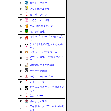
33
海外トークログ
34
フットボール速報
35
笑 韓 ブログ
36
ゆるゲーマー遅報
37
なんJ政治ネタまとめ
38
カンダタ速報
ガラパゴスジャパン-海外の反
39
応
なんJ（まとめては）いかんの
40
か？
41
パチンコ・パチスロ.com
ラーメン速報｜2chまとめブロ
42
グ
43
異世界転生まとめ速報
44
ゲーハー黙示録
45
ハウメニージャパン!
46
くまニュース
２ちゃんねるニュース超速まと
47
め＋
47
なんJ PUSH!!
49
漫画まとめ速報
アイドル・女子アナ画像★吟じ
50
ます