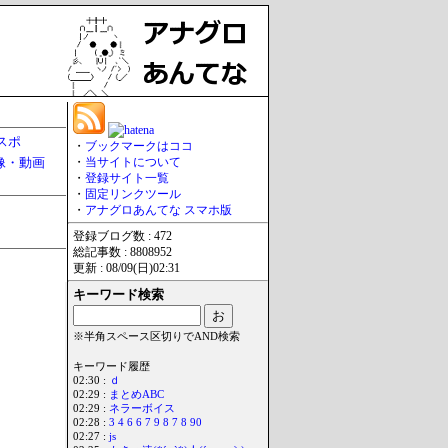
スポ
・
ブックマークはココ
像・動画
・
当サイトについて
・
登録サイト一覧
・
固定リンクツール
・
アナグロあんてな スマホ版
登録ブログ数 : 472
総記事数 : 8808952
更新 : 08/09(日)02:31
キーワード検索
※半角スペース区切りでAND検索
キーワード履歴
02:30 :
ｄ
02:29 :
まとめABC
02:29 :
ネラーボイス
02:28 :
3 4 6 6 7 9 8 7 8 90
02:27 :
js