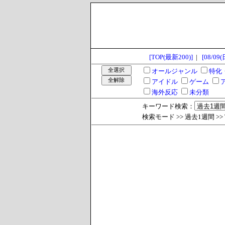
[TOP(最新200)]
|
[08/09(
オールジャンル
特化
アイドル
ゲーム
海外反応
未分類
キーワード検索：
検索モード >> 過去1週間 >> Tot