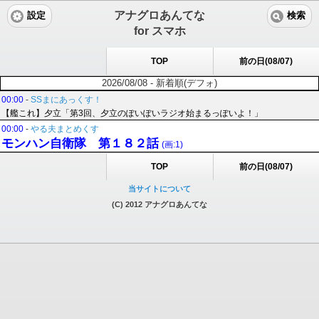
アナグロあんてな
設定
検索
for スマホ
TOP
前の日(08/07)
2026/08/08 - 新着順(デフォ)
00:00
-
SSまにあっくす！
【艦これ】夕立「第3回、夕立のぽいぽいラジオ始まるっぽいよ！」
00:00
-
やる夫まとめくす
モンハン自衛隊 第１８２話
(画:1)
TOP
前の日(08/07)
当サイトについて
(C) 2012 アナグロあんてな