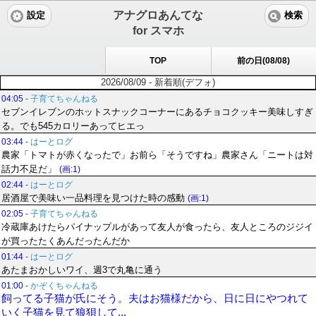
アナグロあんてな
設定
検索
for スマホ
TOP
前の日(08/08)
2026/08/09 - 新着順(デフォ)
04:05
-
子育てちゃんねる
セブンイレブンのホットスナックコーナーにあるチョコクッキー美味しすぎ
る。でも545カロリーあってヒエっ
03:44
-
はーとログ
農家「トマトが赤くなったで」お前ら「そうですね」農家さん「ニートは対
話力不足だ」
(画:1)
02:44
-
はーとログ
居酒屋で美味い一品料理を見つけた時の感動
(画:1)
02:05
-
子育てちゃんねる
冷蔵庫あけたらパイナップルがあって友人が食ったら、友人ところのジジイ
が買ったたくあんだったんだか
01:44
-
はーとログ
あたまおかしいワイ、週3で丸亀に通う
01:00
-
かぞくちゃんねる
飼ってる子猫が氏にそう。夫はお猫様だから、日に日にやつれて
いく子猫を見て狼狽して...