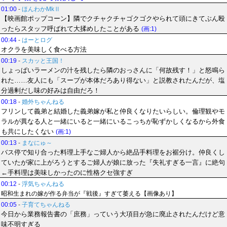
01:00
-
ほんわかMkⅡ
【映画館ポップコーン】隣でクチャクチャゴクゴクやられて頭にきてぶん殴
ったらスタッフ呼ばれて大揉めしたことがある
(画:1)
00:44
-
はーとログ
オクラを美味しく食べる方法
00:19
-
スカッと王国！
しょっぱいラーメンの汁を残したら隣のおっさんに「何故残す！」と怒鳴ら
れた……友人にも「スープが本体だろあり得ない」と説教されたんだが、塩
分過剰だし味の好みは自由だろ！
00:18
-
婚外ちゃんねる
フリンして義弟と結婚した義弟嫁が私と仲良くなりたいらしい。倫理観やモ
ラルが異なる人と一緒にいると一緒にいるこっちが恥ずかしくなるから外食
も共にしたくない
(画:1)
00:13
-
まなにゅ～
バス停で知り合った料理上手なご婦人から絶品手料理をお裾分け。仲良くし
ていたが家に上がろうとするご婦人が娘に放った『失礼すぎる一言』に絶句
←手料理は美味しかったのに性格クセ強すぎ
00:12
-
浮気ちゃんねる
昭和生まれの嫁が作る弁当が『戦後』すぎて萎える【画像あり】
00:05
-
子育てちゃんねる
今日から業務報告書の「庶務」っていう大項目が急に廃止されたんだけど意
味不明すぎる