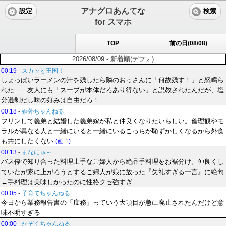
アナグロあんてな
設定
検索
for スマホ
TOP
前の日(08/08)
2026/08/09 - 新着順(デフォ)
00:19
-
スカッと王国！
しょっぱいラーメンの汁を残したら隣のおっさんに「何故残す！」と怒鳴ら
れた……友人にも「スープが本体だろあり得ない」と説教されたんだが、塩
分過剰だし味の好みは自由だろ！
00:18
-
婚外ちゃんねる
フリンして義弟と結婚した義弟嫁が私と仲良くなりたいらしい。倫理観やモ
ラルが異なる人と一緒にいると一緒にいるこっちが恥ずかしくなるから外食
も共にしたくない
(画:1)
00:13
-
まなにゅ～
バス停で知り合った料理上手なご婦人から絶品手料理をお裾分け。仲良くし
ていたが家に上がろうとするご婦人が娘に放った『失礼すぎる一言』に絶句
←手料理は美味しかったのに性格クセ強すぎ
00:05
-
子育てちゃんねる
今日から業務報告書の「庶務」っていう大項目が急に廃止されたんだけど意
味不明すぎる
00:00
-
かぞくちゃんねる