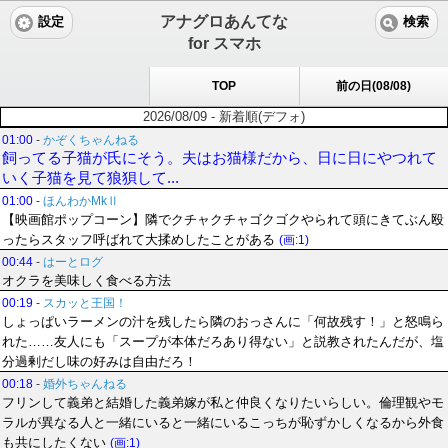
アナグロあんてな
設定
検索
for スマホ
TOP
前の日(08/08)
2026/08/09 - 新着順(デフォ)
01:00
-
かぞくちゃんねる
飼ってる子猫が氏にそう。夫はお猫様だから、日に日にやつれて
いく子猫を見て狼狽して...
01:00
-
ほんわかMkⅡ
【映画館ポップコーン】隣でクチャクチャゴクゴクやられて頭にきてぶん殴
ったらスタッフ呼ばれて大揉めしたことがある
(画:1)
00:44
-
はーとログ
オクラを美味しく食べる方法
00:19
-
スカッと王国！
しょっぱいラーメンの汁を残したら隣のおっさんに「何故残す！」と怒鳴ら
れた……友人にも「スープが本体だろあり得ない」と説教されたんだが、塩
分過剰だし味の好みは自由だろ！
00:18
-
婚外ちゃんねる
フリンして義弟と結婚した義弟嫁が私と仲良くなりたいらしい。倫理観やモ
ラルが異なる人と一緒にいると一緒にいるこっちが恥ずかしくなるから外食
も共にしたくない
(画:1)