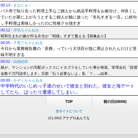
00:13
-
まなにゅ～
バス停で知り合った料理上手なご婦人から絶品手料理をお裾分け。仲良くし
ていたが家に上がろうとするご婦人が娘に放った『失礼すぎる一言』に絶句
←手料理は美味しかったのに性格クセ強すぎ
00:12
-
浮気ちゃんねる
昭和生まれの嫁が作る弁当が『戦後』すぎて萎える【画像あり】
00:05
-
子育てちゃんねる
今日から業務報告書の「庶務」っていう大項目が急に廃止されたんだけど意
味不明すぎる
00:02
-
結婚総研
娘が、マンションの宅配ボックスにイタズラをしていた事が発覚。管理会社「賠償
金数十万円請求します」旦那「払う必要ないよ」私「？」→結果…
00:00
-
かぞくちゃんねる
中学時代のいじめっ子達のせいで彼女と別れた。彼女と海デート
してたら、ばったり遭遇してしまい...
TOP
前の日(08/08)
当サイトについて
(C) 2012 アナグロあんてな