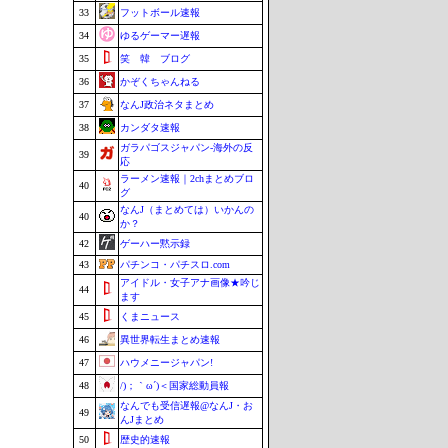
33
フットボール速報
34
ゆるゲーマー遅報
35
笑 韓 ブログ
36
かぞくちゃんねる
37
なんJ政治ネタまとめ
38
カンダタ速報
ガラパゴスジャパン-海外の反
39
応
ラーメン速報｜2chまとめブロ
40
グ
なんJ（まとめては）いかんの
40
か？
42
ゲーハー黙示録
43
パチンコ・パチスロ.com
アイドル・女子アナ画像★吟じ
44
ます
45
くまニュース
46
異世界転生まとめ速報
47
ハウメニージャパン!
48
/)；｀ω´)＜国家総動員報
なんでも受信遅報@なんJ・お
49
んJまとめ
50
歴史的速報