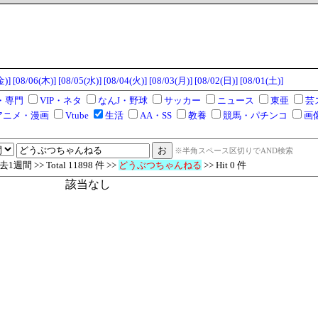
金)]
[08/06(木)]
[08/05(水)]
[08/04(火)]
[08/03(月)]
[08/02(日)]
[08/01(土)]
・専門
VIP・ネタ
なんJ・野球
サッカー
ニュース
東亜
芸
アニメ・漫画
Vtube
生活
AA・SS
教養
競馬・パチンコ
画
※半角スペース区切りでAND検索
週間 >> Total 11898 件 >>
どうぶつちゃんねる
>> Hit 0 件
該当なし