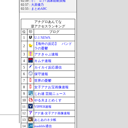
02:59 :
/)；｀ω´)＜国家総動員報
02:57 :
大原優乃
02:55 :
まとめABC
アナグロあんてな
逆アクセスランキング
位
印
ブログ
1
U-1 NEWS.
【海外の反応】 パンド
2
ラの憂鬱
3
アナきゃぷ速報
4
キムチ速報
5
カイカイ反応通信
6
保守速報
7
世界の憂鬱
8
女子アナお宝画像速報
9
じわ速 芸能ニュース
10
やる夫まとめくす
11
VIPPER速報
12
アナ速‐女子アナ画像速報
13
あじあのネタ帳
14
mashlife通信