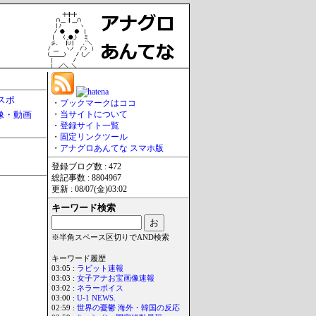
スポ
・
ブックマークはココ
像・動画
・
当サイトについて
・
登録サイト一覧
・
固定リンクツール
・
アナグロあんてな スマホ版
登録ブログ数 : 472
総記事数 : 8804967
更新 : 08/07(金)03:02
キーワード検索
※半角スペース区切りでAND検索
キーワード履歴
03:05 :
ラビット速報
03:03 :
女子アナお宝画像速報
03:02 :
ネラーボイス
03:00 :
U-1 NEWS.
02:59 :
世界の憂鬱 海外・韓国の反応