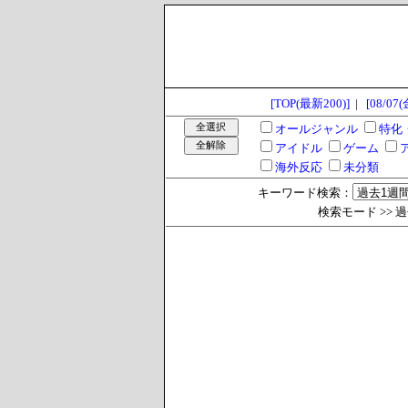
[TOP(最新200)]
|
[08/07(
オールジャンル
特化
アイドル
ゲーム
海外反応
未分類
キーワード検索：
検索モード >> 過去1