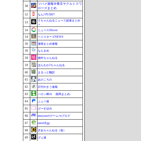
ツバメ速報＠東京ヤクルトスワ
50
ローズまとめ
52
なんJ PUSH!!
２ちゃんねるニュース超速まとめ
53
＋
54
ニュース30over
54
ベイスターズNEWS
56
漫画まとめ速報
56
なんまめ
58
婚外ちゃんねる
59
ほんわか2ちゃんねる
60
まるっと翻訳
61
あのころの
62
日刊やきう速報
63
ハロン棒ch -競馬まとめ-
64
ふぇー速
65
げーすぽch
66
mutyunのゲーム+αブログ
67
easterEgg
68
ぎあちゃんねる（仮）
69
げぇ速