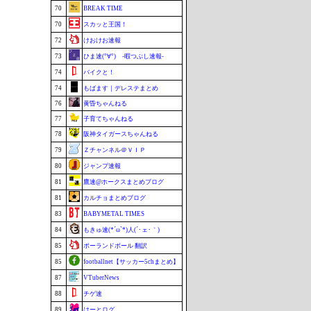
70
BREAK TIME
70
スカッと王国！
72
けおけお速報
73
ひま速(°∀°) -暇つぶし速報-
74
バイクと！
74
もばます｜デレステまとめ
76
黄昏ちゃんねる
77
子育てちゃんねる
78
阪神タイガースちゃんねる
79
Ｚチャンネル＠ＶＩＰ
80
ジャンプ速報
81
鷹速@ホークスまとめブログ
81
カルチョまとめブログ
83
BABYMETAL TIMES
84
もきゅ速(*´ω`*)人(´･ェ･｀)
85
ポーランドボール 翻訳
85
footballnet【サッカー5chまとめ】
87
VTuberNews
88
チゲ速
89
はーとログ