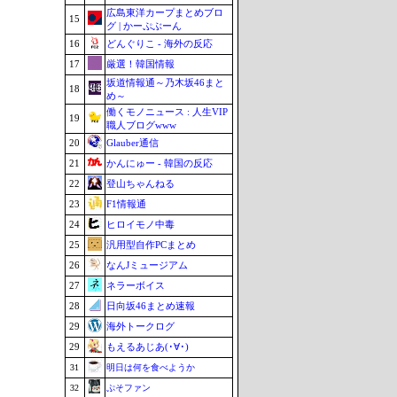
広島東洋カープまとめブロ
15
グ | かーぷぶーん
16
どんぐりこ - 海外の反応
17
厳選！韓国情報
坂道情報通～乃木坂46まと
18
め～
働くモノニュース : 人生VIP
19
職人ブログwww
20
Glauber通信
21
かんにゅー - 韓国の反応
22
登山ちゃんねる
23
F1情報通
24
ヒロイモノ中毒
25
汎用型自作PCまとめ
26
なんJミュージアム
27
ネラーボイス
28
日向坂46まとめ速報
29
海外トークログ
29
もえるあじあ(･∀･)
31
明日は何を食べようか
32
ぷそファン