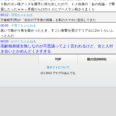
り私のヨン様グッズを勝手に持ち出したので、トメ自身の「あの自論」で撃
退したったｗｗ←矛盾だらけのトメにブーメラン刺さりまくり
00:12
-
浮気ちゃんねる
不倫相手(男)が「自分の下半身の画像」を私のスマホに送信してきた
00:05
-
子育てちゃんねる
急いで曲がり角を曲がったとき、すごい衝撃を受けてリアルに2ｍくらいふ
っとんだ
00:00
-
かぞくちゃんねる
高齢独身彼女無しなのが不思議ってよく言われるけど、女と人付
き合いとかめんどくさすぎる
TOP
前の日(08/06)
当サイトについて
(C) 2012 アナグロあんてな