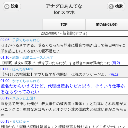
アナグロあんてな
設定
検索
for スマホ
TOP
前の日(08/06)
2026/08/07 - 新着順(デフォ)
02:05
-
子育てちゃんねる
セミがうるさすぎる。明るくなったら即座に爆音で鳴き出して毎日朝4時に
叩き起こしにくるせいで寝不足だよ
01:10
-
結婚・恋愛ニュースぷらす
【料理】彼女の実家でご飯を頂いたんだが、すき焼きの肉が鶏肉だった
(画:2)
01:00
-
ほんわかMkⅡ
【たけしの挑戦状】アプリ版で配信開始 伝説のクソゲーだよ。
(画:1)
01:00
-
かぞくちゃんねる
匿名だからいえるけど、代理出産ありだと思う。そういう仕事あ
るならやってみたい
00:19
-
スカッと王国！
血を見て失神した俺が「殺人事件の被害者（遺体）」と勘違いされ現場が大
パニックに！勇敢なおばちゃんとオジサン達の団結力と勘違い劇がこちらｗ
ｗ
00:13
-
まなにゅ～
日頃から「泥棒の9割は韓国人」と嫌韓発言を繰り返すトメ！冬ソナにハマ