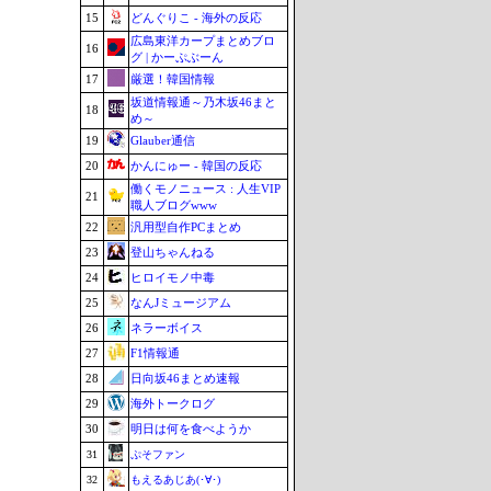
15
どんぐりこ - 海外の反応
広島東洋カープまとめブロ
16
グ | かーぷぶーん
17
厳選！韓国情報
坂道情報通～乃木坂46まと
18
め～
19
Glauber通信
20
かんにゅー - 韓国の反応
働くモノニュース : 人生VIP
21
職人ブログwww
22
汎用型自作PCまとめ
23
登山ちゃんねる
24
ヒロイモノ中毒
25
なんJミュージアム
26
ネラーボイス
27
F1情報通
28
日向坂46まとめ速報
29
海外トークログ
30
明日は何を食べようか
31
ぷそファン
32
もえるあじあ(･∀･)