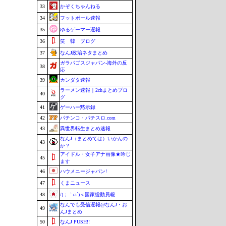
33
かぞくちゃんねる
34
フットボール速報
35
ゆるゲーマー遅報
36
笑 韓 ブログ
37
なんJ政治ネタまとめ
ガラパゴスジャパン-海外の反
38
応
39
カンダタ速報
ラーメン速報｜2chまとめブロ
40
グ
41
ゲーハー黙示録
42
パチンコ・パチスロ.com
43
異世界転生まとめ速報
なんJ（まとめては）いかんの
43
か？
アイドル・女子アナ画像★吟じ
45
ます
46
ハウメニージャパン!
47
くまニュース
48
/)；｀ω´)＜国家総動員報
なんでも受信遅報@なんJ・お
49
んJまとめ
50
なんJ PUSH!!