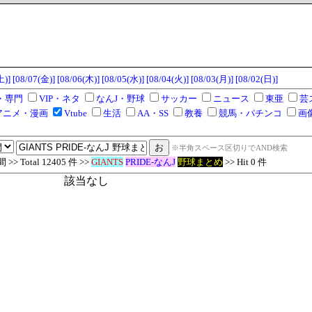
土)]
[08/07(金)]
[08/06(木)]
[08/05(水)]
[08/04(火)]
[08/03(月)]
[08/02(日)]
・専門
VIP・ネタ
なんJ・野球
サッカー
ニュース
東亜
芸
アニメ・漫画
Vtube
生活
AA・SS
教養
競馬・パチンコ
画
※半角スペース区切りでAND検索
 Total 12405 件 >>
GIANTS
PRIDE-なんJ
野球まとめ
>> Hit 0 件
該当なし