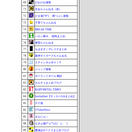
69
けおけお速報
71
ぎあちゃんねる（仮）
72
ひま速(°∀°) -暇つぶし速報-
73
子育てちゃんねる
74
BREAK TIME
75
ハロン棒ch -競馬まとめ-
76
黄昏ちゃんねる
77
もばます｜デレステまとめ
78
阪神タイガースちゃんねる
79
Ｚチャンネル＠ＶＩＰ
80
ジャンプ速報
81
ポーランドボール 翻訳
81
カルチョまとめブログ
83
BABYMETAL TIMES
84
footballnet【サッカー5chまとめ】
85
チゲ速
85
VTuberNews
85
まなにゅ～
88
もきゅ速(*´ω`*)人(´･ェ･｀)
89
鷹速@ホークスまとめブログ