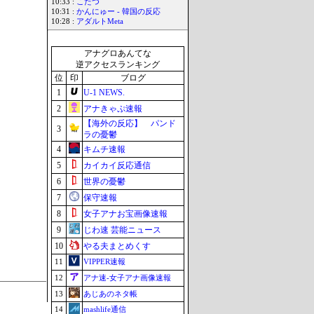
10:33 :
こたつ
10:31 :
かんにゅー - 韓国の反応
10:28 :
アダルトMeta
アナグロあんてな
逆アクセスランキング
位
印
ブログ
1
U-1 NEWS.
2
アナきゃぷ速報
【海外の反応】 パンド
3
ラの憂鬱
4
キムチ速報
5
カイカイ反応通信
6
世界の憂鬱
7
保守速報
8
女子アナお宝画像速報
9
じわ速 芸能ニュース
10
やる夫まとめくす
11
VIPPER速報
12
アナ速‐女子アナ画像速報
13
あじあのネタ帳
14
mashlife通信