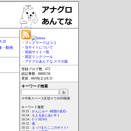
スポ
・
ブックマークはココ
像・動画
・
当サイトについて
・
登録サイト一覧
・
固定リンクツール
・
アナグロあんてな スマホ版
登録ブログ数 : 472
総記事数 : 8808158
更新 : 08/08(土)18:31
キーワード検索
※半角スペース区切りでAND検索
キーワード履歴
18:35 :
かんにゅー -韓国の反応-
18:34 :
もえるあじあ(･∀･)
18:34 :
U-1 NEWS
18:32 :
速
18:32 :
えっ!?またここのサイト?