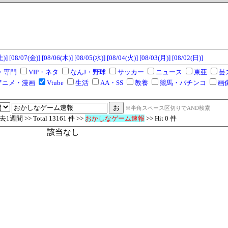
土)]
[08/07(金)]
[08/06(木)]
[08/05(水)]
[08/04(火)]
[08/03(月)]
[08/02(日)]
・専門
VIP・ネタ
なんJ・野球
サッカー
ニュース
東亜
芸
アニメ・漫画
Vtube
生活
AA・SS
教養
競馬・パチンコ
画
※半角スペース区切りでAND検索
週間 >> Total 13161 件 >>
おかしなゲーム速報
>> Hit 0 件
該当なし