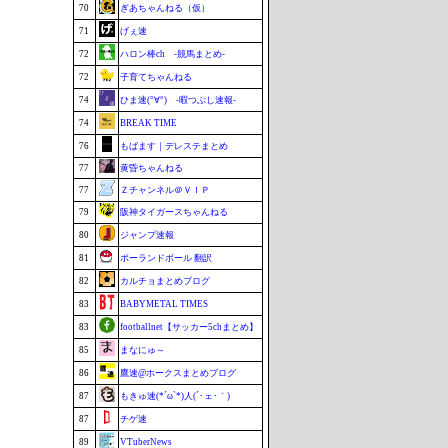
70
ぎあちゃんねる（仮）
71
げぇ速
72
ハロン棒ch -競馬まとめ-
72
子育てちゃんねる
74
ひま速(°∀°) -暇つぶし速報-
74
BREAK TIME
76
もばます｜デレステまとめ
77
黄昏ちゃんねる
77
Ｚチャンネル＠ＶＩＰ
79
阪神タイガースちゃんねる
80
ジャンプ速報
81
ポーランドボール 翻訳
82
カルチョまとめブログ
83
BABYMETAL TIMES
83
footballnet【サッカー5chまとめ】
85
まなにゅ～
86
鷹速@ホークスまとめブログ
87
もきゅ速(*´ω`*)人(´･ェ･｀)
87
チゲ速
89
VTuberNews