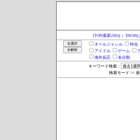
[TOP(最新200)]
|
[08/08(
オールジャンル
特化
アイドル
ゲーム
海外反応
未分類
キーワード検索：
検索モード >> 過去1