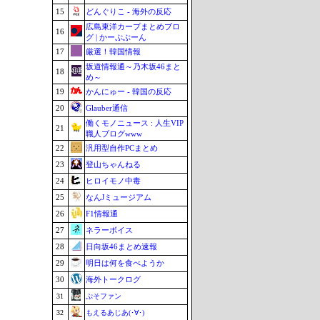
15
どんぐりこ - 海外の反応
広島東洋カープまとめブロ
16
グ | かーぷぶーん
17
厳選！韓国情報
坂道情報通～乃木坂46まと
18
め～
19
かんにゅー - 韓国の反応
20
Glauber通信
働くモノニュース : 人生VIP
21
職人ブログwww
22
汎用型自作PCまとめ
23
登山ちゃんねる
24
ヒロイモノ中毒
25
なんJミュージアム
26
F1情報通
27
ネラーボイス
28
日向坂46まとめ速報
29
明日は何を食べようか
30
海外トークログ
31
ぷそファン
32
もえるあじあ(･∀･)