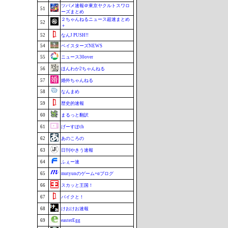
ツバメ速報＠東京ヤクルトスワロ
51
ーズまとめ
２ちゃんねるニュース超速まとめ
52
＋
52
なんJ PUSH!!
54
ベイスターズNEWS
55
ニュース30over
56
ほんわか2ちゃんねる
57
婚外ちゃんねる
58
なんまめ
59
歴史的速報
60
まるっと翻訳
61
げーすぽch
62
あのころの
63
日刊やきう速報
64
ふぇー速
65
mutyunのゲーム+αブログ
66
スカッと王国！
67
バイクと！
68
けおけお速報
69
easterEgg