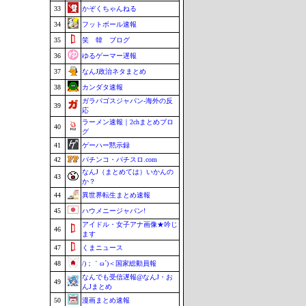
33
かぞくちゃんねる
34
フットボール速報
35
笑 韓 ブログ
36
ゆるゲーマー遅報
37
なんJ政治ネタまとめ
38
カンダタ速報
ガラパゴスジャパン-海外の反
39
応
ラーメン速報｜2chまとめブロ
40
グ
41
ゲーハー黙示録
42
パチンコ・パチスロ.com
なんJ（まとめては）いかんの
43
か？
44
異世界転生まとめ速報
45
ハウメニージャパン!
アイドル・女子アナ画像★吟じ
46
ます
47
くまニュース
48
/)；｀ω´)＜国家総動員報
なんでも受信遅報@なんJ・お
49
んJまとめ
50
漫画まとめ速報