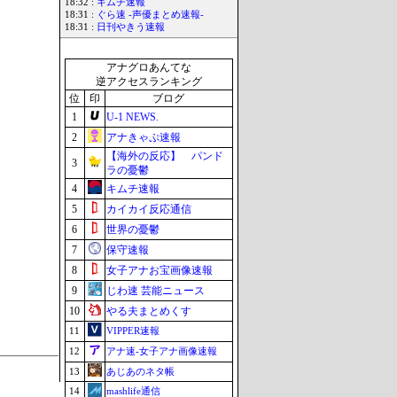
18:32 :
キムチ速報
18:31 :
ぐら速 -声優まとめ速報-
18:31 :
日刊やきう速報
アナグロあんてな
逆アクセスランキング
位
印
ブログ
1
U-1 NEWS.
2
アナきゃぷ速報
【海外の反応】 パンド
3
ラの憂鬱
4
キムチ速報
5
カイカイ反応通信
6
世界の憂鬱
7
保守速報
8
女子アナお宝画像速報
9
じわ速 芸能ニュース
10
やる夫まとめくす
11
VIPPER速報
12
アナ速‐女子アナ画像速報
13
あじあのネタ帳
14
mashlife通信