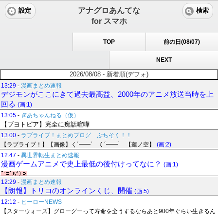
アナグロあんてな
設定
検索
for スマホ
TOP
前の日(08/07)
NEXT
2026/08/08 - 新着順(デフォ)
13:29
-
漫画まとめ速報
デジモンがここにきて過去最高益、2000年のアニメ放送当時を上
回る
(画:1)
13:05
-
ぎあちゃんねる（仮）
【ブヨトピア】完全に痴話喧嘩
13:00
-
ラブライブ！まとめブログ ぷちそく！！
【ラブライブ！】【画像】く´━━`ゝく´━━`ゝ【蓮ノ空】
(画:2)
12:47
-
異世界転生まとめ速報
漫画ゲームアニメで史上最低の後付けってなに？
(画:1)
12:29
-
漫画まとめ速報
【朗報】トリコのオンラインくじ、開催
(画:5)
12:12
-
ヒーローNEWS
【スターウォーズ】グローグーって寿命を全うするならあと900年ぐらい生きるん