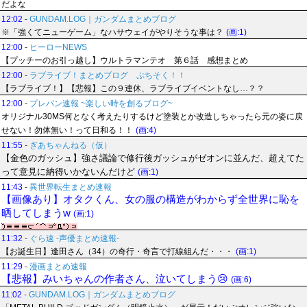
だよな
12:02
-
GUNDAM.LOG｜ガンダムまとめブログ
※「強くてニューゲーム」なハサウェイがやりそうな事は？
(画:1)
12:00
-
ヒーローNEWS
【プッチーのお引っ越し】ウルトラマンテオ 第６話 感想まとめ
12:00
-
ラブライブ！まとめブログ ぷちそく！！
【ラブライブ！】【悲報】この９連休、ラブライブイベントなし…？？
12:00
-
プレバン速報 ~楽しい時を創るブログ~
オリジナル30MS何となく考えたりするけど塗装とか改造しちゃったら元の姿に戻
せない！勿体無い！って日和る！！
(画:4)
11:55
-
ぎあちゃんねる（仮）
【金色のガッシュ】強さ議論で修行後ガッシュがゼオンに並んだ、超えてた
って意見に納得いかないんだけど
(画:1)
11:43
-
異世界転生まとめ速報
【画像あり】オタクくん、女の服の構造がわからず全世界に恥を
晒してしまうw
(画:1)
11:32
-
ぐら速 -声優まとめ速報-
【お誕生日】逢田さん（34）の奇行・奇言で打線組んだ・・・
(画:1)
11:29
-
漫画まとめ速報
【悲報】みいちゃんの作者さん、泣いてしまう😢
(画:6)
11:02
-
GUNDAM.LOG｜ガンダムまとめブログ