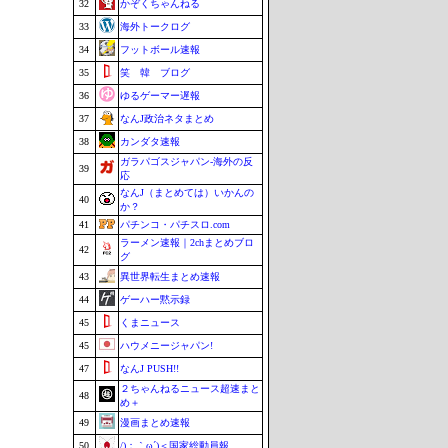
32
かぞくちゃんねる
33
海外トークログ
34
フットボール速報
35
笑 韓 ブログ
36
ゆるゲーマー遅報
37
なんJ政治ネタまとめ
38
カンダタ速報
ガラパゴスジャパン-海外の反
39
応
なんJ（まとめては）いかんの
40
か？
41
パチンコ・パチスロ.com
ラーメン速報｜2chまとめブロ
42
グ
43
異世界転生まとめ速報
44
ゲーハー黙示録
45
くまニュース
45
ハウメニージャパン!
47
なんJ PUSH!!
２ちゃんねるニュース超速まと
48
め＋
49
漫画まとめ速報
50
/)；｀ω´)＜国家総動員報