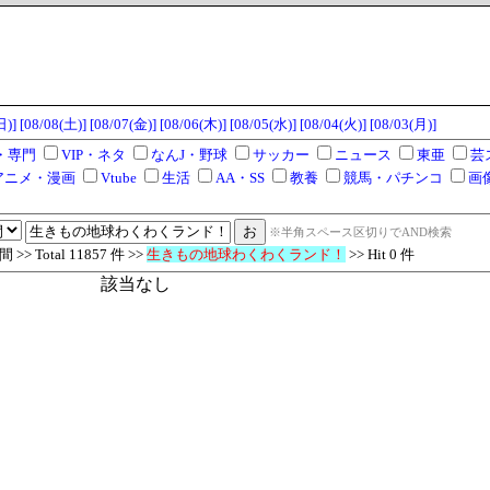
日)]
[08/08(土)]
[08/07(金)]
[08/06(木)]
[08/05(水)]
[08/04(火)]
[08/03(月)]
・専門
VIP・ネタ
なんJ・野球
サッカー
ニュース
東亜
芸
アニメ・漫画
Vtube
生活
AA・SS
教養
競馬・パチンコ
画
※半角スペース区切りでAND検索
> Total 11857 件 >>
生きもの地球わくわくランド！
>> Hit 0 件
該当なし