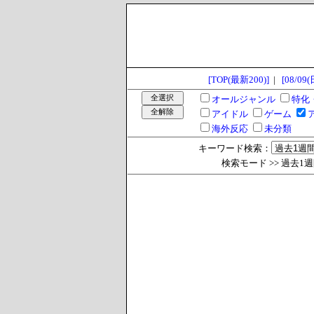
[TOP(最新200)]
|
[08/09(
オールジャンル
特化
アイドル
ゲーム
海外反応
未分類
キーワード検索：
検索モード >> 過去1週間 >