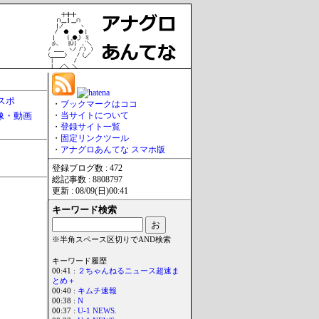
スポ
・
ブックマークはココ
像・動画
・
当サイトについて
・
登録サイト一覧
・
固定リンクツール
・
アナグロあんてな スマホ版
登録ブログ数 : 472
総記事数 : 8808797
更新 : 08/09(日)00:41
キーワード検索
※半角スペース区切りでAND検索
キーワード履歴
00:41 :
２ちゃんねるニュース超速ま
とめ＋
00:40 :
キムチ速報
00:38 :
N
00:37 :
U-1 NEWS.