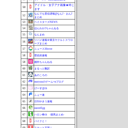
アイドル・女子アナ画像★吟じ
50
ます
なんでも受信遅報@なんJ・おんJ
52
まとめ
53
ベイスターズNEWS
54
ほんわか2ちゃんねる
55
なんまめ
ツバメ速報＠東京ヤクルトスワロ
56
ーズまとめ
57
ニュース30over
58
歴史的速報
58
婚外ちゃんねる
60
まるっと翻訳
61
あのころの
62
mutyunのゲーム+αブログ
63
げーすぽch
64
ふぇー速
65
日刊やきう速報
66
easterEgg
67
ハロン棒ch -競馬まとめ-
68
バイクと！
69
スカッと王国！