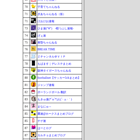
70
子育てちゃんねる
71
ぎあちゃんねる（仮）
71
けおけお速報
73
ひま速(°∀°) -暇つぶし速報-
74
げぇ速
75
黄昏ちゃんねる
76
BREAK TIME
77
Ｚチャンネル＠ＶＩＰ
78
もばます｜デレステまとめ
79
阪神タイガースちゃんねる
80
footballnet【サッカー5chまとめ】
81
ジャンプ速報
82
ポーランドボール 翻訳
83
もきゅ速(*´ω`*)人(´･ェ･｀)
84
まなにゅ～
85
鷹速@ホークスまとめブログ
85
チゲ速
87
はーとログ
87
カルチョまとめブログ