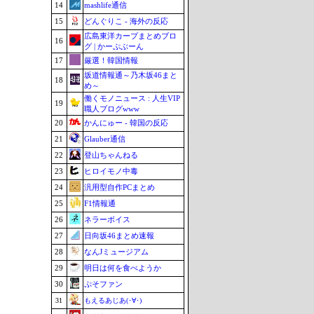
14
mashlife通信
15
どんぐりこ - 海外の反応
広島東洋カープまとめブロ
16
グ | かーぷぶーん
17
厳選！韓国情報
坂道情報通～乃木坂46まと
18
め～
働くモノニュース : 人生VIP
19
職人ブログwww
20
かんにゅー - 韓国の反応
21
Glauber通信
22
登山ちゃんねる
23
ヒロイモノ中毒
24
汎用型自作PCまとめ
25
F1情報通
26
ネラーボイス
27
日向坂46まとめ速報
28
なんJミュージアム
29
明日は何を食べようか
30
ぷそファン
31
もえるあじあ(･∀･)