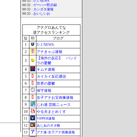
00:33 :
U-1 NEWS
00:32 :
ゲーハー黙示録
00:32 :
カンダタ速報
00:32 :
おいしいお
アナグロあんてな
逆アクセスランキング
位
印
ブログ
1
U-1 NEWS.
2
アナきゃぷ速報
【海外の反応】 パンド
3
ラの憂鬱
4
キムチ速報
5
カイカイ反応通信
6
世界の憂鬱
7
保守速報
8
女子アナお宝画像速報
9
じわ速 芸能ニュース
10
やる夫まとめくす
11
VIPPER速報
12
あじあのネタ帳
13
アナ速‐女子アナ画像速報