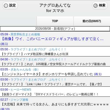
アナグロあんてな
設定
検索
for スマホ
TOP
前の日(08/07)
2026/08/08 - 新着順(デフォ)
05:09
-
異世界転生まとめ速報
【画像】ワイ、このバニーエロフィギュアが欲しすぎて泣く…
(画:1)
05:00
-
ラブライブ！まとめブログ ぷちそく！！
【ラブライブ！】ハマダ歌謡祭に降幡愛さんが出演
04:00
-
ラブライブ！まとめブログ ぷちそく！！
【ラブライブ！】これが、105期蓮ノ空女学院スクールアイドルクラブ最後の曲
03:05
-
ぎあちゃんねる（仮）
【ニンジャスレイヤーネタ】オボンホリデーを申請し忘れていた
(画:1)
03:00
-
ラブライブ！まとめブログ ぷちそく！！
【ラブライブ！】「Link！Like！ラブライブ！」運営チームです。【蓮ノ空】
03:00
-
ヒーローNEWS
【仮面ライダーマイス】「DXマイスドライバー」のレビュー動画公開！！
02:27
-
ジャンプ速報
【大悲報】未来で待ってる女さん、あまりにも多すぎて大渋滞にｗｗｗｗｗ
(画:10)