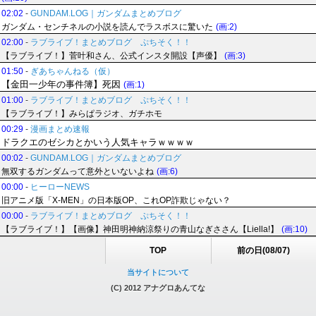
02:02
-
GUNDAM.LOG｜ガンダムまとめブログ
ガンダム・センチネルの小説を読んでラスボスに驚いた
(画:2)
02:00
-
ラブライブ！まとめブログ ぷちそく！！
【ラブライブ！】菅叶和さん、公式インスタ開設【声優】
(画:3)
01:50
-
ぎあちゃんねる（仮）
【金田一少年の事件簿】死因
(画:1)
01:00
-
ラブライブ！まとめブログ ぷちそく！！
【ラブライブ！】みらぱラジオ、ガチホモ
00:29
-
漫画まとめ速報
ドラクエのゼシカとかいう人気キャラｗｗｗｗ
00:02
-
GUNDAM.LOG｜ガンダムまとめブログ
無双するガンダムって意外といないよね
(画:6)
00:00
-
ヒーローNEWS
旧アニメ版「X-MEN」の日本版OP、これOP詐欺じゃない？
00:00
-
ラブライブ！まとめブログ ぷちそく！！
【ラブライブ！】【画像】神田明神納涼祭りの青山なぎささん【Liella!】
(画:10)
TOP
前の日(08/07)
当サイトについて
(C) 2012 アナグロあんてな