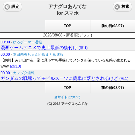
アナグロあんてな
設定
検索
for スマホ
TOP
前の日(08/07)
2026/08/08 - 新着順(デフォ)
00:00
-
ゆるゲーマー遅報
漫画ゲームアニメで史上最低の後付け
(画:1)
00:00
-
本田未央ちゃん応援まとめ速報
【朗報】みい山作者、常に見下す相手探してメンタル保っている疑惑が生まれる
www
(画:13)
00:00
-
カンダタ速報
ガンダムの戦艦ってモビルスーツに簡単に落とされるけど
(画:1)
TOP
前の日(08/07)
当サイトについて
(C) 2012 アナグロあんてな