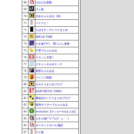
68
けおけお速報
69
げぇ速
70
ぎあちゃんねる（仮）
71
バイクと！
71
もばます｜デレステまとめ
73
BREAK TIME
74
ひま速(°∀°) -暇つぶし速報-
75
子育てちゃんねる
76
スカッと王国！
77
Ｚチャンネル＠ＶＩＰ
78
黄昏ちゃんねる
79
ジャンプ速報
80
カルチョまとめブログ
81
BABYMETAL TIMES
82
鷹速@ホークスまとめブログ
83
阪神タイガースちゃんねる
84
footballnet【サッカー5chまとめ】
85
もきゅ速(*´ω`*)人(´･ェ･｀)
85
ポーランドボール 翻訳
87
チゲ速