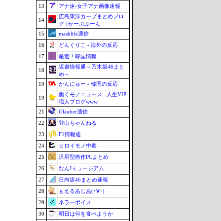
13
アナ速‐女子アナ画像速報
広島東洋カープまとめブロ
14
グ | かーぷぶーん
15
mashlife通信
16
どんぐりこ - 海外の反応
17
厳選！韓国情報
坂道情報通～乃木坂46まと
18
め～
19
かんにゅー - 韓国の反応
働くモノニュース : 人生VIP
19
職人ブログwww
21
Glauber通信
22
登山ちゃんねる
23
F1情報通
24
ヒロイモノ中毒
25
汎用型自作PCまとめ
26
なんJミュージアム
27
日向坂46まとめ速報
28
もえるあじあ(･∀･)
29
ネラーボイス
30
明日は何を食べようか