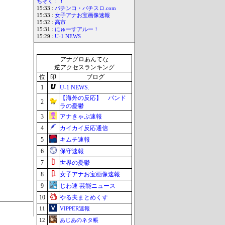
ちそく！！
15:33 :
パチンコ・パチスロ.com
15:33 :
女子アナお宝画像速報
15:32 :
高市
15:31 :
にゅーすアルー！
15:29 :
U-1 NEWS
アナグロあんてな
逆アクセスランキング
位
印
ブログ
1
U-1 NEWS.
【海外の反応】 パンド
2
ラの憂鬱
3
アナきゃぷ速報
4
カイカイ反応通信
5
キムチ速報
6
保守速報
7
世界の憂鬱
8
女子アナお宝画像速報
9
じわ速 芸能ニュース
10
やる夫まとめくす
11
VIPPER速報
12
あじあのネタ帳