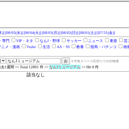
木)]
[08/05(水)]
[08/04(火)]
[08/03(月)]
[08/02(日)]
[08/01(土)]
[07/31(金)]
・専門
VIP・ネタ
なんJ・野球
サッカー
ニュース
東亜
芸
アニメ・漫画
Vtube
生活
AA・SS
教養
競馬・パチンコ
画
※半角スペース区切りでAND検索
週間 >> Total 12801 件 >>
なんJミュージアム
>> Hit 0 件
該当なし