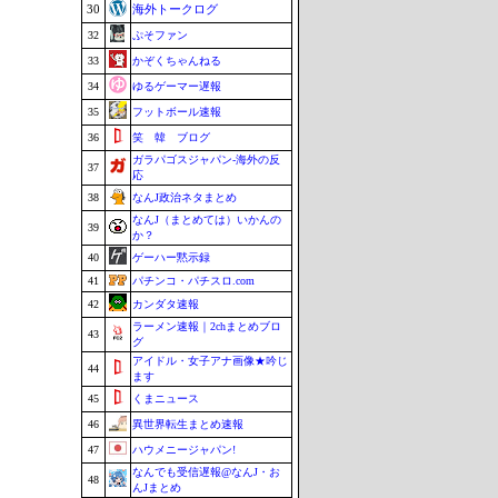
30
海外トークログ
32
ぷそファン
33
かぞくちゃんねる
34
ゆるゲーマー遅報
35
フットボール速報
36
笑 韓 ブログ
ガラパゴスジャパン-海外の反
37
応
38
なんJ政治ネタまとめ
なんJ（まとめては）いかんの
39
か？
40
ゲーハー黙示録
41
パチンコ・パチスロ.com
42
カンダタ速報
ラーメン速報｜2chまとめブロ
43
グ
アイドル・女子アナ画像★吟じ
44
ます
45
くまニュース
46
異世界転生まとめ速報
47
ハウメニージャパン!
なんでも受信遅報@なんJ・お
48
んJまとめ