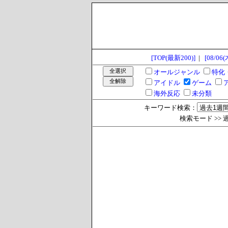
[TOP(最新200)]
|
[08/06(
オールジャンル
特化
アイドル
ゲーム
海外反応
未分類
キーワード検索：
検索モード >> 過去1