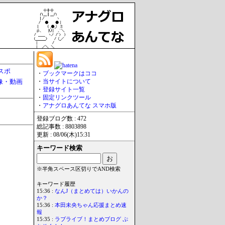
スポ
・
ブックマークはココ
像・動画
・
当サイトについて
・
登録サイト一覧
・
固定リンクツール
・
アナグロあんてな スマホ版
登録ブログ数 : 472
総記事数 : 8803898
更新 : 08/06(木)15:31
キーワード検索
※半角スペース区切りでAND検索
キーワード履歴
15:36 :
なんJ（まとめては）いかんの
か？
15:36 :
本田未央ちゃん応援まとめ速
報
15:35 :
ラブライブ！まとめブログ ぷ