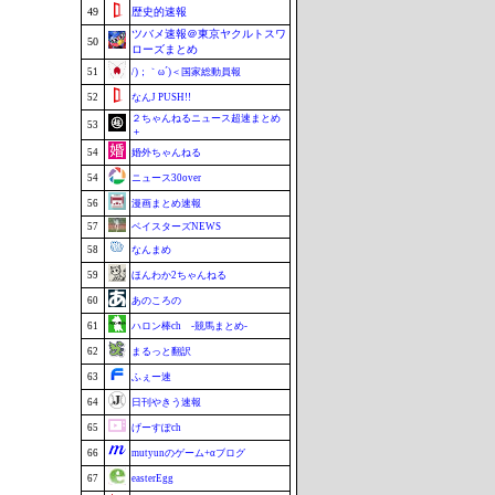
49
歴史的速報
ツバメ速報＠東京ヤクルトスワ
50
ローズまとめ
51
/)；｀ω´)＜国家総動員報
52
なんJ PUSH!!
２ちゃんねるニュース超速まとめ
53
＋
54
婚外ちゃんねる
54
ニュース30over
56
漫画まとめ速報
57
ベイスターズNEWS
58
なんまめ
59
ほんわか2ちゃんねる
60
あのころの
61
ハロン棒ch -競馬まとめ-
62
まるっと翻訳
63
ふぇー速
64
日刊やきう速報
65
げーすぽch
66
mutyunのゲーム+αブログ
67
easterEgg