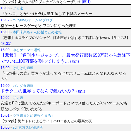
【ウマ娘】あの人の話2 ブエナビスタとシーザリオ
(画:1)
16:05
-
げぇ速
『ケムコ』とかいうRPG大量生産してる謎のメーカー
16:02
-
mutyunのゲーム+αブログ
格ゲーとレースゲーがオワコンになった理由
16:00
-
本田未央ちゃん応援まとめ速報
【悲報】ホロライブのソシャゲ、課金圧がやばすぎて不評になるwww【学マス2】
(画:21)
16:00
-
ゆるゲーマー遅報
【悲報】『週刊少年ジャンプ』、最大発行部数653万部から急降下
でついに100万部を割ってしまう…
(画:4)
16:00
-
けおけお速報
『ほの暮しの庭』買おうか迷ってるけどボリュームはどんなもんなんだろ
う？
16:00
-
カンダタ速報
ドラクエの世界ってなんで銃ないの？
(画:1)
15:05
-
げぇ速
友達とPCで遊んでるんだがキーボードとマウス使った方がいいゲームでも
頑なにパッド使いたがる
15:01
-
ウマ娘まとめ速報うまろぐ
【ウマ娘】海外トレによるライトハローさんとの最高の夜
15:00
-
2ch東方スレ観測所