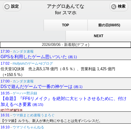
アナグロあんてな
設定
検索
for スマホ
TOP
前の日(08/05)
NEXT
2026/08/06 - 新着順(デフォ)
17:30
-
カンダタ速報
GPSを利用したゲーム思いついた
(画:1)
17:02
-
mutyunのゲーム+αブログ
任天堂1Q決算 売上高5,178 億円（-9.5 ％）、営業利益 1,425 億円
（+150.5 %）
17:00
-
カンダタ速報
DSで遊んだゲームで一番の神ゲーは
(画:1)
16:35
-
ゲーハー黙示録
【命題】『FF6リメイク』を絶対に大ヒットさせるために、付け
加えるべき要素
(画:15)
16:31
-
ウマ娘まとめ速報うまろぐ
【ウマ娘】ルラち、新人が来た時にやることは先ずパンレスだ。
16:10
-
ウマツイちゃんねる