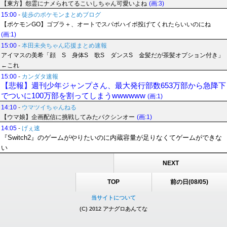
【東方】怨霊にナメられてるこいしちゃん可愛いよね
(画:3)
15:00
-
徒歩のポケモンまとめブログ
【ポケモンGO】ゴプラ＋、オートでスパボハイボ投げてくれたらいいのにね
(画:1)
15:00
-
本田未央ちゃん応援まとめ速報
アイマスの美希「顔 S 身体S 歌S ダンスS 金髪だが茶髪オプション付き」
←これ
15:00
-
カンダタ速報
【悲報】週刊少年ジャンプさん、最大発行部数653万部から急降下
でついに100万部を割ってしまうwwwwww
(画:1)
14:10
-
ウマツイちゃんねる
【ウマ娘】企画配信に挑戦してみたバクシンオー
(画:1)
14:05
-
げぇ速
『Switch2』のゲームがやりたいのに内蔵容量が足りなくてゲームができな
い
NEXT
TOP
前の日(08/05)
当サイトについて
(C) 2012 アナグロあんてな