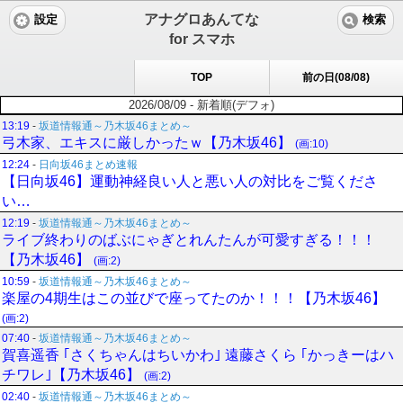
アナグロあんてな
設定
検索
for スマホ
TOP
前の日(08/08)
2026/08/09 - 新着順(デフォ)
13:19
-
坂道情報通～乃木坂46まとめ～
弓木家、エキスに厳しかったｗ【乃木坂46】
(画:10)
12:24
-
日向坂46まとめ速報
【日向坂46】運動神経良い人と悪い人の対比をご覧くださ
い…
12:19
-
坂道情報通～乃木坂46まとめ～
ライブ終わりのばぶにゃぎとれんたんが可愛すぎる！！！
【乃木坂46】
(画:2)
10:59
-
坂道情報通～乃木坂46まとめ～
楽屋の4期生はこの並びで座ってたのか！！！【乃木坂46】
(画:2)
07:40
-
坂道情報通～乃木坂46まとめ～
賀喜遥香 ｢さくちゃんはちいかわ｣ 遠藤さくら ｢かっきーはハ
チワレ｣【乃木坂46】
(画:2)
02:40
-
坂道情報通～乃木坂46まとめ～