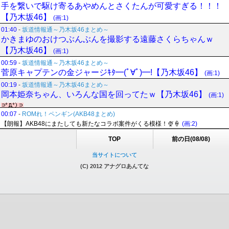
手を繋いで駆け寄るあやめんとさくたんが可愛すぎる！！！
【乃木坂46】
(画:1)
01:40
-
坂道情報通～乃木坂46まとめ～
かきまゆのおけつぶんぶんを撮影する遠藤さくらちゃんｗ
【乃木坂46】
(画:1)
00:59
-
坂道情報通～乃木坂46まとめ～
菅原キャプテンの金ジャージｷﾀ━(ﾟ∀ﾟ)━!【乃木坂46】
(画:1)
00:19
-
坂道情報通～乃木坂46まとめ～
岡本姫奈ちゃん、いろんな国を回ってたｗ【乃木坂46】
(画:1)
00:07
-
ROMれ！ペンギン(AKB48まとめ)
【朗報】AKB48にまたしても新たなコラボ案件がくる模様！🍨🍦
(画:2)
TOP
前の日(08/08)
当サイトについて
(C) 2012 アナグロあんてな