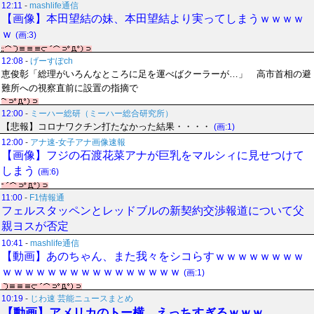
12:11
-
mashlife通信
【画像】本田望結の妹、本田望結より実ってしまうｗｗｗｗ
ｗ
(画:3)
12:08
-
げーすぽch
恵俊彰「総理がいろんなところに足を運べばクーラーが…」 高市首相の避
難所への視察直前に設置の指摘で
12:00
-
ミーハー総研（ミーハー総合研究所）
【悲報】コロナワクチン打たなかった結果・・・・
(画:1)
12:00
-
アナ速‐女子アナ画像速報
【画像】フジの石渡花菜アナが巨乳をマルシィに見せつけて
しまう
(画:6)
11:00
-
F1情報通
フェルスタッペンとレッドブルの新契約交渉報道について父
親ヨスが否定
10:41
-
mashlife通信
【動画】あのちゃん、また我々をシコらすｗｗｗｗｗｗｗｗ
ｗｗｗｗｗｗｗｗｗｗｗｗｗｗｗｗ
(画:1)
10:19
-
じわ速 芸能ニュースまとめ
【動画】アメリカのトー横、えっちすぎるｗｗｗ