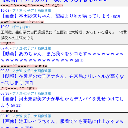
10:08
-
アナ速‐女子アナ画像速報
【画像】本田紗来ちゃん、望結より乳が実ってしまう
(画:3)
10:08
-
げーすぽch
玉川徹、生出演の自民党議員に「全面的に大賛成、おっしゃる通り」 消費
減税への主張めぐり
09:46
-
アナ速‐女子アナ画像速報
【動画】あのちゃん、また我々をシコらすｗｗｗｗｗｗｗｗ
ｗｗｗｗｗｗｗｗｗｗｗｗｗｗｗｗ
(画:1)
09:33
-
アナ速‐女子アナ画像速報
【朗報】在阪局の女子アナさん、在京局よりレベルが高くな
ってしまう
(画:7)
08:38
-
アナ速‐女子アナ画像速報
【画像】河出奈都美アナが早朝からデカパイを見せつけてし
まう
(画:21)
08:10
-
アナ速‐女子アナ画像速報
【画像】池田レイラちゃん、服着てても完熟に仕上がるｗｗ
ｗｗｗｗｗ