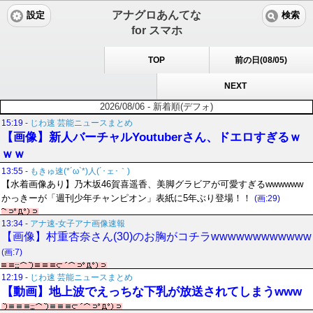
アナグロあんてな
設定
検索
for スマホ
TOP
前の日(08/05)
NEXT
2026/08/06 - 新着順(デフォ)
15:19
-
じわ速 芸能ニュースまとめ
【画像】新人バーチャルYoutuberさん、ドエロすぎるｗ
ｗｗ
13:55
-
もきゅ速(*´ω`*)人(´･ェ･｀)
【水着画像あり】乃木坂46賀喜遥香、美脚グラビアが可愛すぎるwwwwww
かっきーが「週刊少年チャンピオン」表紙に5年ぶり登場！！
(画:29)
13:34
-
アナ速‐女子アナ画像速報
【画像】村重杏奈さん(30)のお胸がコチラwwwwwwwwwwww
(画:7)
12:19
-
じわ速 芸能ニュースまとめ
【動画】地上波でえっちな下乳が放送されてしまうwww