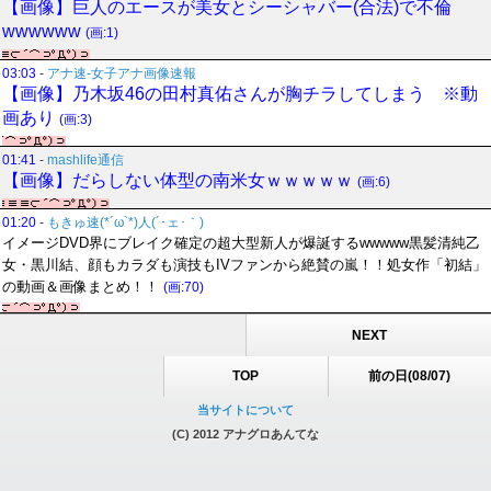
【画像】巨人のエースが美女とシーシャバー(合法)で不倫
wwwwww
(画:1)
03:03
-
アナ速‐女子アナ画像速報
【画像】乃木坂46の田村真佑さんが胸チラしてしまう ※動
画あり
(画:3)
01:41
-
mashlife通信
【画像】だらしない体型の南米女ｗｗｗｗｗ
(画:6)
01:20
-
もきゅ速(*´ω`*)人(´･ェ･｀)
イメージDVD界にブレイク確定の超大型新人が爆誕するwwwww黒髪清純乙
女・黒川結、顔もカラダも演技もIVファンから絶賛の嵐！！処女作「初結」
の動画＆画像まとめ！！
(画:70)
NEXT
TOP
前の日(08/07)
当サイトについて
(C) 2012 アナグロあんてな