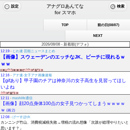
アナグロあんてな
設定
検索
for スマホ
TOP
前の日(08/07)
NEXT
2026/08/08 - 新着順(デフォ)
12:19
-
じわ速 芸能ニュースまとめ
【画像】スウェーデンのエッチなJK、ビーチに現れるｗ
ｗｗ
12:16
-
アナ速‐女子アナ画像速報
【gifあり】甲子園のチアは神奈川の女子高生を見習ってほし
いよね
12:11
-
mashlife通信
【画像】顔20点身体100点の女子見つかってしまうｗｗｗｗ
ｗ
(画:2)
12:08
-
げーすぽch
カンニング竹山、消費税減税失敗→増税の流れ想像「次誰が総理やりたいと
思います？」