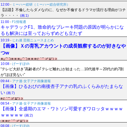
12:00
-
ミーハー総研（ミーハー総合研究所）
【話題】不倫したらダメなのに、なぜか不倫するドラマが流行る理由がコチ
ラ・・・・
(画:1)
11:00
-
F1情報通
キャデラックF1、致命的なブレーキ問題の原因が明らかにな
るも解決には至っておらずめども立たず
10:19
-
じわ速 芸能ニュースまとめ
【画像】Ｘの育乳アカウントの成長観察するのが好きなや
つw
10:08
-
げーすぽch
“テレビ大好き”高齢者の｢テレビ離れ｣が始まった…10代後半～20代の約7割
が”ほぼ見ない”
09:44
-
アナ速‐女子アナ画像速報
【画像】ひるおびの南後杏子アナの乳のふくらみがたまらな
い
(画:7)
08:54
-
アナ速‐女子アナ画像速報
【画像】全盛期のエマ・ワトソン可愛すぎワロッタｗｗｗｗ
ｗｗｗｗｗ
(画:2)
08:08
-
げーすぽch