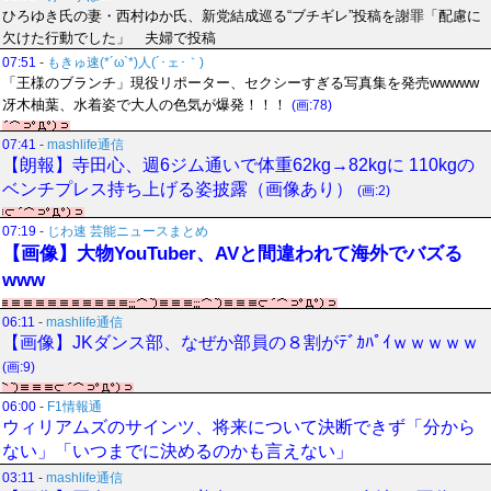
ひろゆき氏の妻・西村ゆか氏、新党結成巡る“ブチギレ”投稿を謝罪「配慮に
欠けた行動でした」 夫婦で投稿
07:51
-
もきゅ速(*´ω`*)人(´･ェ･｀)
「王様のブランチ」現役リポーター、セクシーすぎる写真集を発売wwwww
冴木柚葉、水着姿で大人の色気が爆発！！！
(画:78)
07:41
-
mashlife通信
【朗報】寺田心、週6ジム通いで体重62kg→82kgに 110kgの
ベンチプレス持ち上げる姿披露（画像あり）
(画:2)
07:19
-
じわ速 芸能ニュースまとめ
【画像】大物YouTuber、AVと間違われて海外でバズる
www
06:11
-
mashlife通信
【画像】JKダンス部、なぜか部員の８割がﾃﾞｶﾊﾟｲｗｗｗｗｗ
(画:9)
06:00
-
F1情報通
ウィリアムズのサインツ、将来について決断できず「分から
ない」「いつまでに決めるのかも言えない」
03:11
-
mashlife通信